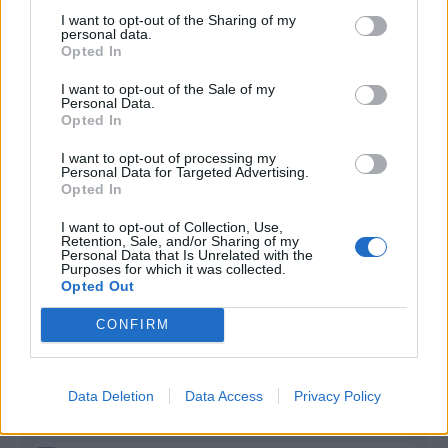
I want to opt-out of the Sharing of my
Infortunato
0 - 0
%
personal data.
Opted In
Inutilizzato
38 - 100
%
I want to opt-out of the Sale of my
Personal Data.
Opted In
I want to opt-out of processing my
Personal Data for Targeted Advertising.
Opted In
Scarica riepilogo
I want to opt-out of Collection, Use,
Scarica
stagionale
Retention, Sale, and/or Sharing of my
Personal Data that Is Unrelated with the
Purposes for which it was collected.
Opted Out
Giornata
Voto
FV
Entrato
Uscito
Bonus/Malus
CONFIRM
PAR
1-1
FIO
1
FIO
0-0
VEN
2
Data Deletion
Data Access
Privacy Policy
FIO
2-2
MON
3