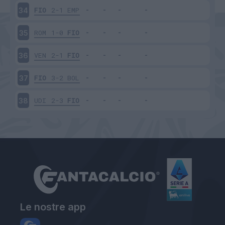
FIO
2-1
EMP
34
ROM
1-0
FIO
35
VEN
2-1
FIO
36
FIO
3-2
BOL
37
UDI
2-3
FIO
38
Le nostre app