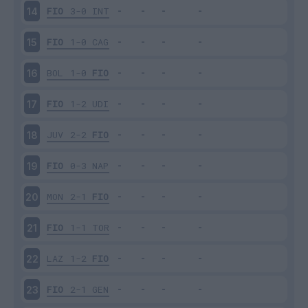
FIO
3-0
INT
14
FIO
1-0
CAG
15
BOL
1-0
FIO
16
FIO
1-2
UDI
17
JUV
2-2
FIO
18
FIO
0-3
NAP
19
MON
2-1
FIO
20
FIO
1-1
TOR
21
LAZ
1-2
FIO
22
FIO
2-1
GEN
23