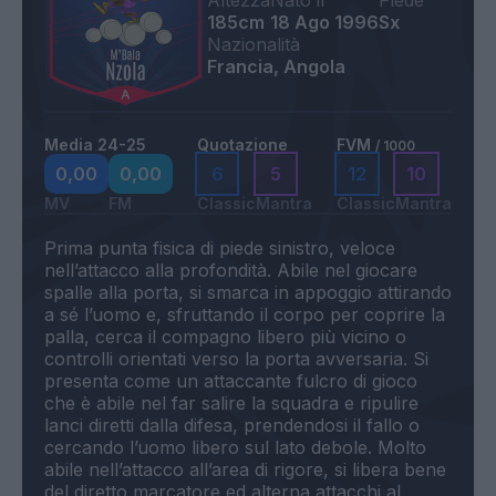
Altezza
Nato il
Piede
185cm
18 Ago 1996
Sx
Nazionalità
Francia, Angola
Media 24-25
Quotazione
FVM
/ 1000
0,00
0,00
6
5
12
10
MV
FM
Classic
Mantra
Classic
Mantra
Prima punta fisica di piede sinistro, veloce
nell’attacco alla profondità. Abile nel giocare
spalle alla porta, si smarca in appoggio attirando
a sé l’uomo e, sfruttando il corpo per coprire la
palla, cerca il compagno libero più vicino o
controlli orientati verso la porta avversaria. Si
presenta come un attaccante fulcro di gioco
che è abile nel far salire la squadra e ripulire
lanci diretti dalla difesa, prendendosi il fallo o
cercando l’uomo libero sul lato debole. Molto
abile nell’attacco all’area di rigore, si libera bene
del diretto marcatore ed alterna attacchi al