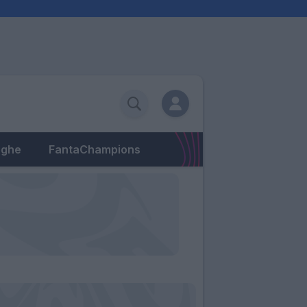
eghe
FantaChampions