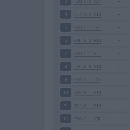
FIO
2-2
MON
3
ATA
3-2
FIO
4
FIO
2-1
LAZ
5
EMP
0-0
FIO
6
FIO
2-1
MIL
7
LEC
0-6
FIO
8
FIO
5-1
ROM
9
GEN
0-1
FIO
10
TOR
0-1
FIO
11
FIO
3-1
VER
12