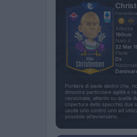
Christ
Fiorentin
Altezza
190cm
Nato il
22 Mar 
Piede
Dx
Nazionali
Danimar
Portiere di piede destro che, n
dimostra particolare agilità e rap
ravvicinate, attento su quelle da
copertura dello specchio due su
uscite uno contro uno ed utili