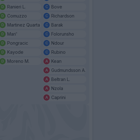
Ranieri L.
Bove
Comuzzo
Richardson
Martinez Quarta
Barak
Mari'
Folorunsho
Pongracic
Ndour
Kayode
Rubino
Moreno M.
Kean
Gudmundsson A.
Beltran L.
Nzola
Caprini