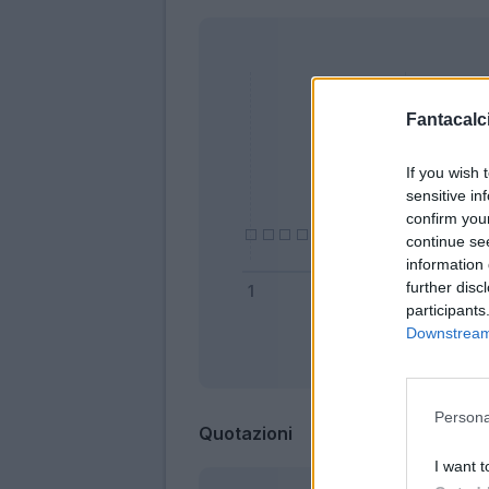
Fantacalci
If you wish 
sensitive in
confirm you
continue se
information 
further disc
participants
Downstream 
Bonus
Persona
Quotazioni
I want t