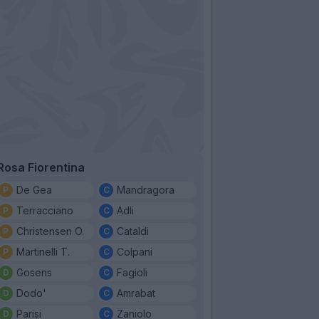
Rosa Fiorentina
De Gea
Mandragora
Terracciano
Adli
Christensen O.
Cataldi
Martinelli T.
Colpani
Gosens
Fagioli
Dodo'
Amrabat
Parisi
Zaniolo