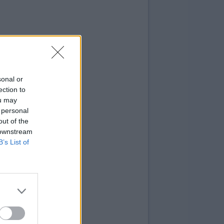
sonal or
ection to
ou may
 personal
out of the
 downstream
B’s List of