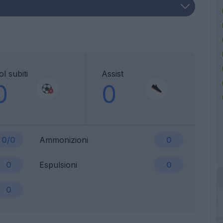
l subiti
Assist
0
0
0/0
Ammonizioni
0
0
Espulsioni
0
0