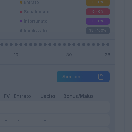
Entrato
0 - 0
%
Squalificato
0 - 0
%
Infortunato
0 - 0
%
Inutilizzato
38 - 100
%
Scarica
FV
Entrato
Uscito
Bonus/Malus