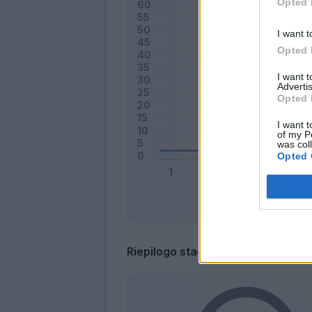
Opted 
I want t
Opted 
I want 
Advertis
Opted 
I want t
of my P
was col
Opted 
Riepilogo stagione