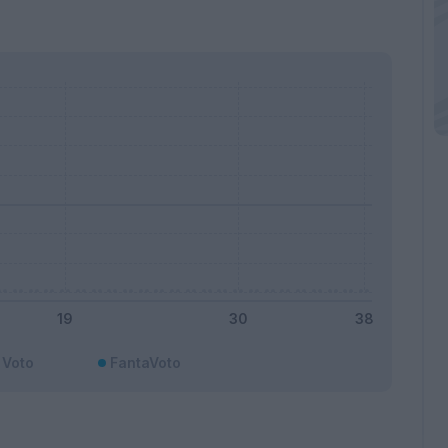
Voto
FantaVoto