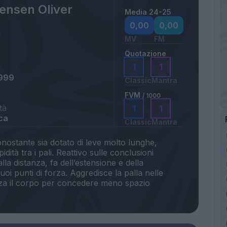
ensen Oliver
Media 24-25
a
0,00
0,00
MV
FM
Quotazione
1
1
1999
Classic
Mantra
FVM
/ 1000
tà
1
1
ca
Classic
Mantra
onostante sia dotato di leve molto lunghe,
idità tra i pali. Reattivo sulle conclusioni
lla distanza, fa dell’estensione e della
oi punti di forza. Aggredisce la palla nelle
zza il corpo per concedere meno spazio