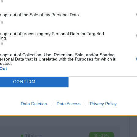
In
o opt-out of the Sale of my Personal Data.
In
to opt-out of processing my Personal Data for Targeted
ing.
In
o opt-out of Collection, Use, Retention, Sale, and/or Sharing
ersonal Data that Is Unrelated with the Purposes for which it
lected.
Out
CONFIRM
Classic
Mantra
Data Deletion
Data Access
Privacy Policy
Titolare
15 - 39
%