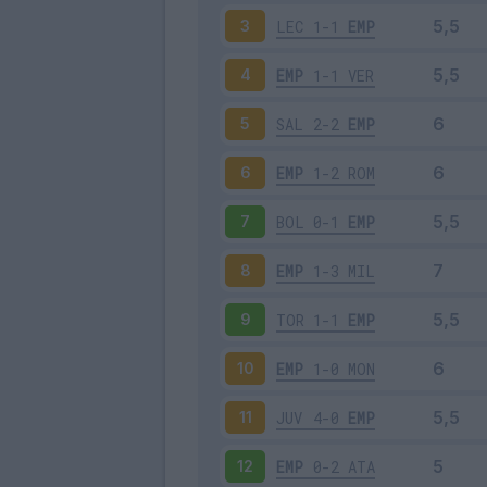
LEC
1-1
EMP
3
EMP
1-1
VER
4
SAL
2-2
EMP
5
EMP
1-2
ROM
6
BOL
0-1
EMP
7
EMP
1-3
MIL
8
TOR
1-1
EMP
9
EMP
1-0
MON
10
JUV
4-0
EMP
11
EMP
0-2
ATA
12