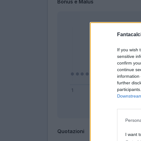
Bonus e Malus
Fantacalci
If you wish 
sensitive in
confirm you
continue se
information 
further disc
participants
Downstream 
Bonus
Persona
Quotazioni
I want t