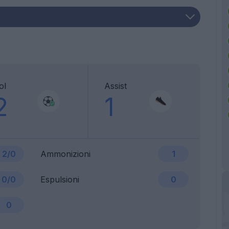
ol
Assist
2
1
2/0
Ammonizioni
1
0/0
Espulsioni
0
0