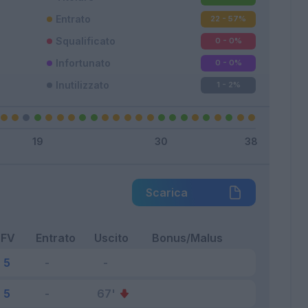
Entrato
22 - 57
%
Squalificato
0 - 0
%
Infortunato
0 - 0
%
Inutilizzato
1 - 2
%
Scarica
FV
Entrato
Uscito
Bonus/Malus