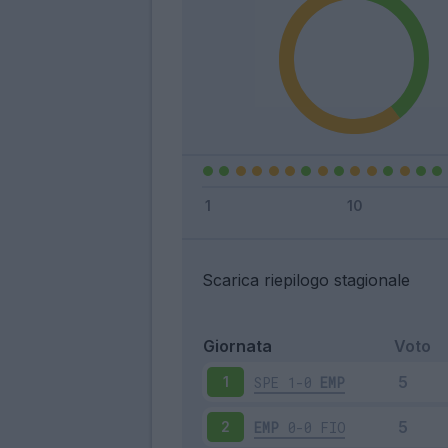
Scarica riepilogo stagionale
Giornata
Voto
SPE
1-0
EMP
1
EMP
0-0
FIO
2