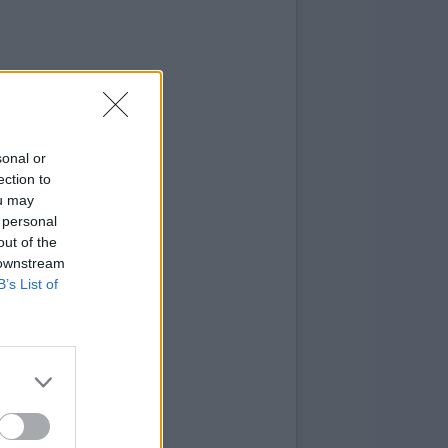
sonal or
ection to
ou may
 personal
out of the
 downstream
B’s List of