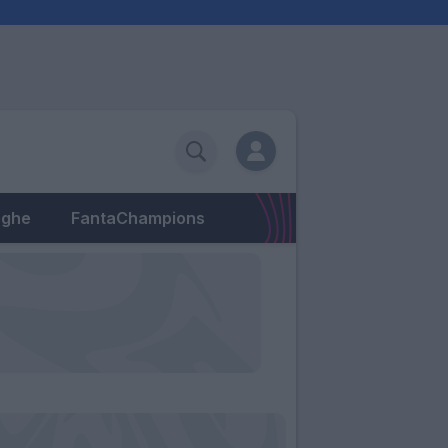
eghe
FantaChampions