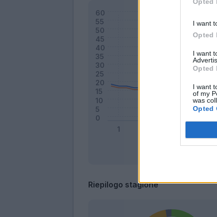
Opted 
I want t
Opted 
I want 
Advertis
Opted 
I want t
of my P
was col
Opted 
Riepilogo stagione