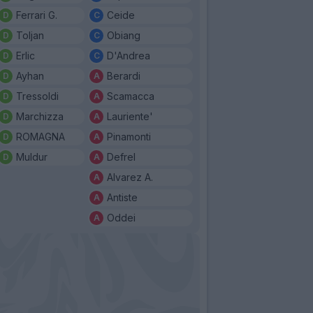
Ferrari G.
Ceide
Toljan
Obiang
Erlic
D'Andrea
Ayhan
Berardi
Tressoldi
Scamacca
Marchizza
Lauriente'
ROMAGNA
Pinamonti
Muldur
Defrel
Alvarez A.
Antiste
Oddei