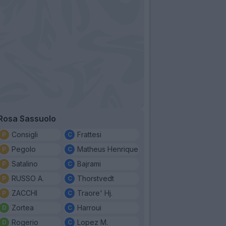
Rosa Sassuolo
Consigli
Frattesi
Pegolo
Matheus Henrique
Satalino
Bajrami
RUSSO A.
Thorstvedt
ZACCHI
Traore' Hj.
Zortea
Harroui
Rogerio
Lopez M.