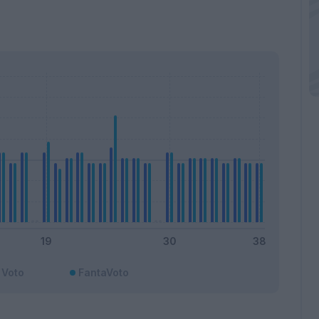
Voto
FantaVoto