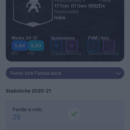
Altezza
Nato il
Piede
177cm
01 Gen 1992
Dx
Nazionalità
Italia
Media 20-21
Quotazione
FVM
/ 1000
5,84
5,93
8
8
-
-
MV
FM
Classic
Mantra
Classic
Mantra
Statistiche 2020-21
Partite a voto
29