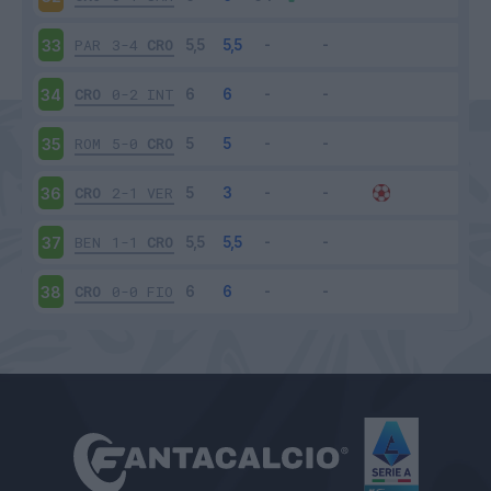
PAR
3-4
CRO
33
CRO
0-2
INT
34
ROM
5-0
CRO
35
CRO
2-1
VER
36
BEN
1-1
CRO
37
CRO
0-0
FIO
38