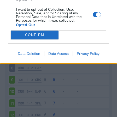
SAS
4-1
CRO
3
I want to opt-out of Collection, Use,
Retention, Sale, and/or Sharing of my
Personal Data that Is Unrelated with the
Purposes for which it was collected.
CRO
1-1
JUV
4
Opted Out
CAG
4-2
CRO
5
CONFIRM
CRO
1-2
ATA
6
Data Deletion
Data Access
Privacy Policy
TOR
0-0
CRO
7
CRO
0-2
LAZ
8
BOL
1-0
CRO
9
CRO
0-4
NAP
10
CRO
4-1
SPE
11
UDI
0-0
CRO
12