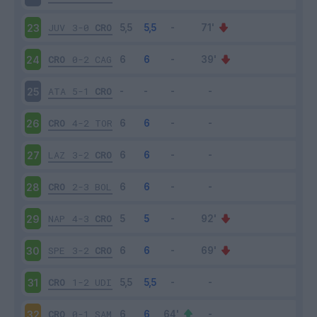
JUV
3-0
CRO
23
CRO
0-2
CAG
24
ATA
5-1
CRO
25
CRO
4-2
TOR
26
LAZ
3-2
CRO
27
CRO
2-3
BOL
28
NAP
4-3
CRO
29
SPE
3-2
CRO
30
CRO
1-2
UDI
31
CRO
0-1
SAM
32