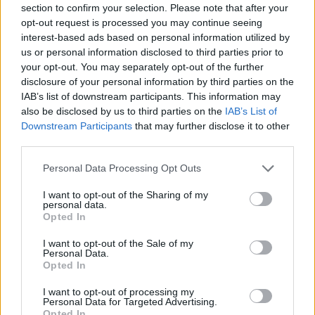
section to confirm your selection. Please note that after your
Entrato
1 - 2
%
opt-out request is processed you may continue seeing
interest-based ads based on personal information utilized by
Squalificato
0 - 0
%
us or personal information disclosed to third parties prior to
Infortunato
0 - 0
%
your opt-out. You may separately opt-out of the further
disclosure of your personal information by third parties on the
Inutilizzato
9 - 23
%
IAB’s list of downstream participants. This information may
also be disclosed by us to third parties on the
IAB’s List of
Downstream Participants
that may further disclose it to other
third parties.
Personal Data Processing Opt Outs
I want to opt-out of the Sharing of my
Scarica riepilogo
personal data.
Scarica
stagionale
Opted In
I want to opt-out of the Sale of my
Giornata
Voto
FV
Entrato
Uscito
Bonus/Malus
Personal Data.
Opted In
GEN
4-1
CRO
1
I want to opt-out of processing my
Personal Data for Targeted Advertising.
CRO
0-2
MIL
2
Opted In