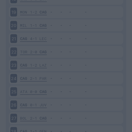
MON
1-2
CAG
19
MIL
1-1
CAG
20
CAG
4-1
LEC
21
TOR
2-0
CAG
22
CAG
1-2
LAZ
23
CAG
2-1
PAR
24
ATA
0-0
CAG
25
CAG
0-1
JUV
26
BOL
2-1
CAG
27
CAG
1-1
GEN
28