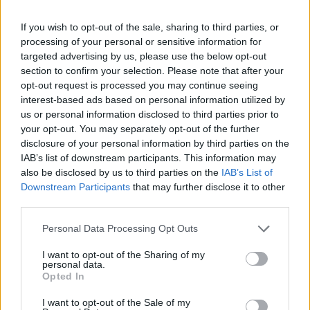
If you wish to opt-out of the sale, sharing to third parties, or
Classic
Mantra
processing of your personal or sensitive information for
targeted advertising by us, please use the below opt-out
section to confirm your selection. Please note that after your
Riepilogo stagione
opt-out request is processed you may continue seeing
interest-based ads based on personal information utilized by
us or personal information disclosed to third parties prior to
Titolare
0 - 0
%
your opt-out. You may separately opt-out of the further
Entrato
0 - 0
%
disclosure of your personal information by third parties on the
IAB’s list of downstream participants. This information may
Squalificato
0 - 0
%
also be disclosed by us to third parties on the
IAB’s List of
Infortunato
Downstream Participants
that may further disclose it to other
0 - 0
%
third parties.
Inutilizzato
38 - 100
%
Personal Data Processing Opt Outs
I want to opt-out of the Sharing of my
personal data.
Opted In
I want to opt-out of the Sale of my