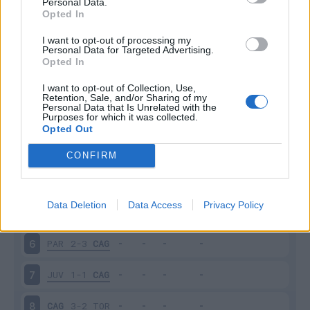
Personal Data.
Scarica riepilogo
Opted In
Scarica
stagionale
I want to opt-out of processing my
Personal Data for Targeted Advertising.
Opted In
Giornata
Voto
FV
Entrato
Uscito
Bonus/Malus
CAG
0-0
ROM
I want to opt-out of Collection, Use,
1
Retention, Sale, and/or Sharing of my
Personal Data that Is Unrelated with the
Purposes for which it was collected.
CAG
1-1
COM
2
Opted Out
LEC
1-0
CAG
3
CONFIRM
CAG
0-4
NAP
4
Data Deletion
Data Access
Privacy Policy
CAG
0-2
EMP
5
PAR
2-3
CAG
6
JUV
1-1
CAG
7
CAG
3-2
TOR
8