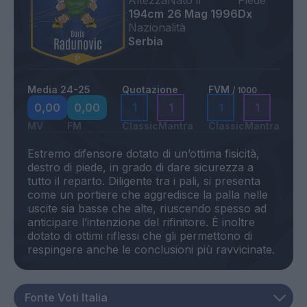
Altezza
Nato il
Piede
194cm
26 Mag 1996
Dx
Nazionalità
Serbia
Media 24-25
Quotazione
FVM
/ 1000
0,00
0,00
1
1
1
1
MV
FM
Classic
Mantra
Classic
Mantra
Estremo difensore dotato di un’ottima fisicità,
destro di piede, in grado di dare sicurezza a
tutto il reparto. Diligente tra i pali, si presenta
come un portiere che aggredisce la palla nelle
uscite sia basse che alte, riuscendo spesso ad
anticipare l’intenzione del rifinitore. È inoltre
dotato di ottimi riflessi che gli permettono di