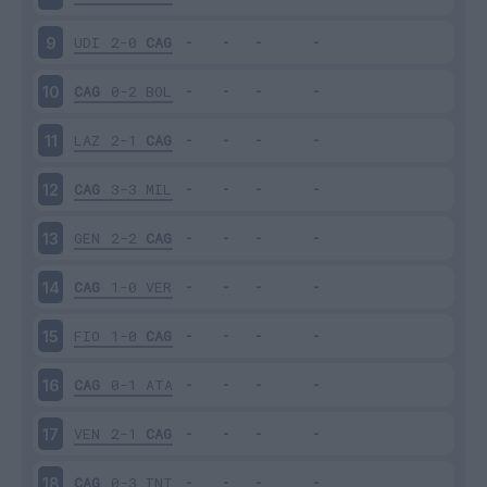
UDI
2-0
CAG
9
CAG
0-2
BOL
10
LAZ
2-1
CAG
11
CAG
3-3
MIL
12
GEN
2-2
CAG
13
CAG
1-0
VER
14
FIO
1-0
CAG
15
CAG
0-1
ATA
16
VEN
2-1
CAG
17
CAG
0-3
INT
18