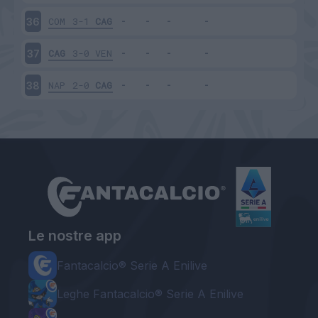
COM
3-1
CAG
36
CAG
3-0
VEN
37
NAP
2-0
CAG
38
Le nostre app
Fantacalcio® Serie A Enilive
Leghe Fantacalcio® Serie A Enilive