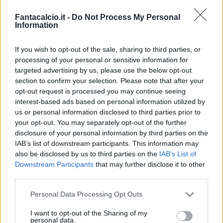
Fantacalcio.it -
Do Not Process My Personal
Information
If you wish to opt-out of the sale, sharing to third parties, or
processing of your personal or sensitive information for
targeted advertising by us, please use the below opt-out
section to confirm your selection. Please note that after your
Classic
Mantra
opt-out request is processed you may continue seeing
interest-based ads based on personal information utilized by
us or personal information disclosed to third parties prior to
Riepilogo stagione
your opt-out. You may separately opt-out of the further
disclosure of your personal information by third parties on the
IAB’s list of downstream participants. This information may
Titolare
0 - 0
%
also be disclosed by us to third parties on the
IAB’s List of
Entrato
0 - 0
%
Downstream Participants
that may further disclose it to other
third parties.
Squalificato
0 - 0
%
Infortunato
0 - 0
%
Personal Data Processing Opt Outs
Inutilizzato
38 - 100
%
I want to opt-out of the Sharing of my
personal data.