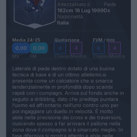
Altezza
Nato il
Piede
182cm
18 Lug 1999
Dx
Nazionalità
Italia
Media 24-25
Quotazione
FVM
/ 1000
0,00
0,00
4
4
4
4
MV
FM
Classic
Mantra
Classic
Mantra
Laterale di piede destro dotato di una buona
tecnica di base e di un ottimo atletismo.si
presenta come un calciatore che si smarca
tendenzialmente in profondità dopo scambi
rapidi con i compagni. Arriva sul fondo anche in
seguito a dribbling, dato che predilige puntare
l’uomo ed affrontarlo nell’uno contro uno per
poi ingaggiare un duello in velocità. È molto
abile nella precisione dei cross e dei traversoni,
riuscendo spesso a far arrivare il pallone nella
zona dove il compagno si è smarcato meglio. In
fase difensiva si mostra attento e abile nelle