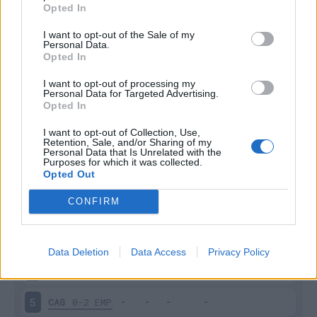
Opted In
I want to opt-out of the Sale of my
Personal Data.
Opted In
I want to opt-out of processing my
Personal Data for Targeted Advertising.
Scarica riepilogo
Scarica
Opted In
stagionale
I want to opt-out of Collection, Use,
Retention, Sale, and/or Sharing of my
Giornata
Voto
FV
Entrato
Uscito
Bonus/Malus
Personal Data that Is Unrelated with the
Purposes for which it was collected.
Opted Out
CAG
0-0
ROM
1
CONFIRM
CAG
1-1
COM
2
LEC
1-0
CAG
3
Data Deletion
Data Access
Privacy Policy
CAG
0-4
NAP
4
CAG
0-2
EMP
5