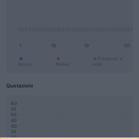
Presenze a
Bonus
Malus
voto
Quotazioni