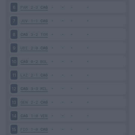
PAR
2-3
CAG
6
JUV
1-1
CAG
7
CAG
3-2
TOR
8
UDI
2-0
CAG
9
CAG
0-2
BOL
10
LAZ
2-1
CAG
11
CAG
3-3
MIL
12
GEN
2-2
CAG
13
CAG
1-0
VER
14
FIO
1-0
CAG
15