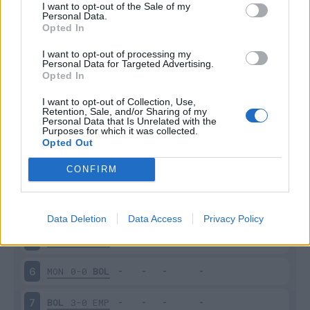
I want to opt-out of the Sale of my
Personal Data.
Opted In
Scarica riepilogo
Scarica
stagionale
I want to opt-out of processing my
Personal Data for Targeted Advertising.
Opted In
Giornata
Voto
FV
Entrato
Uscito
Bonus/Malus
I want to opt-out of Collection, Use,
Retention, Sale, and/or Sharing of my
BOL
0-2
MIL
1
Personal Data that Is Unrelated with the
Purposes for which it was collected.
Opted Out
JUV
1-1
BOL
2
CONFIRM
BOL
2-1
CAG
3
VER
0-0
BOL
4
Data Deletion
Data Access
Privacy Policy
BOL
0-0
NAP
5
MON
0-0
BOL
6
BOL
3-0
EMP
7