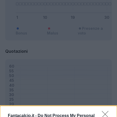
Presenze a
Bonus
Malus
voto
Quotazioni
Fantacalcio.it -
Do Not Process My Personal