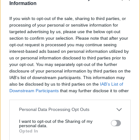
Information
If you wish to opt-out of the sale, sharing to third parties, or
processing of your personal or sensitive information for
Classic
Mantra
targeted advertising by us, please use the below opt-out
section to confirm your selection. Please note that after your
opt-out request is processed you may continue seeing
Riepilogo stagione
interest-based ads based on personal information utilized by
us or personal information disclosed to third parties prior to
your opt-out. You may separately opt-out of the further
Titolare
0 - 0
%
disclosure of your personal information by third parties on the
Entrato
0 - 0
%
IAB’s list of downstream participants. This information may
also be disclosed by us to third parties on the
IAB’s List of
Squalificato
0 - 0
%
Downstream Participants
that may further disclose it to other
Infortunato
0 - 0
%
third parties.
Inutilizzato
38 - 100
%
Personal Data Processing Opt Outs
I want to opt-out of the Sharing of my
personal data.
Opted In