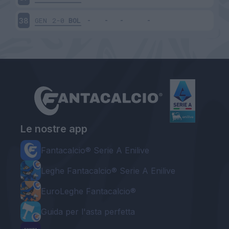
GEN
2-0
BOL
38
Le nostre app
Fantacalcio® Serie A Enilive
Leghe Fantacalcio® Serie A Enilive
EuroLeghe Fantacalcio®
Guida per l'asta perfetta