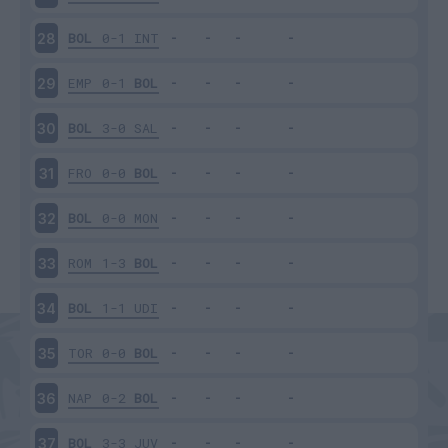
BOL
0-1
INT
28
EMP
0-1
BOL
29
BOL
3-0
SAL
30
FRO
0-0
BOL
31
BOL
0-0
MON
32
ROM
1-3
BOL
33
BOL
1-1
UDI
34
TOR
0-0
BOL
35
NAP
0-2
BOL
36
BOL
3-3
JUV
37