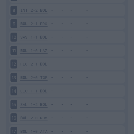
INT
2-2
BOL
8
BOL
2-1
FRO
9
SAS
1-1
BOL
10
BOL
1-0
LAZ
11
FIO
2-1
BOL
12
BOL
2-0
TOR
13
LEC
1-1
BOL
14
SAL
1-2
BOL
15
BOL
2-0
ROM
16
BOL
1-0
ATA
17