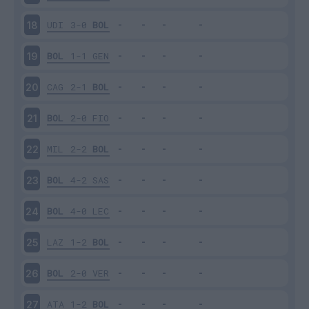
UDI
3-0
BOL
18
BOL
1-1
GEN
19
CAG
2-1
BOL
20
BOL
2-0
FIO
21
MIL
2-2
BOL
22
BOL
4-2
SAS
23
BOL
4-0
LEC
24
LAZ
1-2
BOL
25
BOL
2-0
VER
26
ATA
1-2
BOL
27