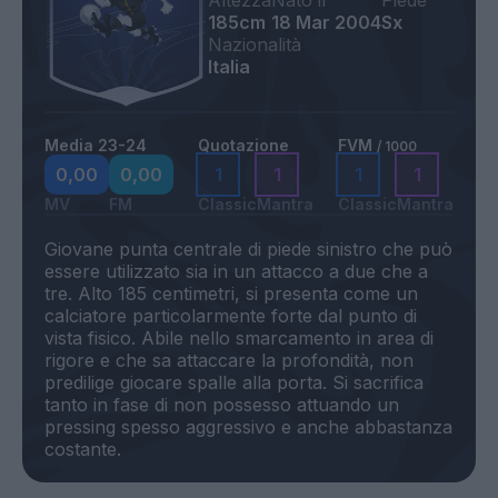
Altezza
Nato il
Piede
185cm
18 Mar 2004
Sx
Nazionalità
Italia
Media 23-24
Quotazione
FVM
/ 1000
0,00
0,00
1
1
1
1
MV
FM
Classic
Mantra
Classic
Mantra
Giovane punta centrale di piede sinistro che può
essere utilizzato sia in un attacco a due che a
tre. Alto 185 centimetri, si presenta come un
calciatore particolarmente forte dal punto di
vista fisico. Abile nello smarcamento in area di
rigore e che sa attaccare la profondità, non
predilige giocare spalle alla porta. Si sacrifica
tanto in fase di non possesso attuando un
pressing spesso aggressivo e anche abbastanza