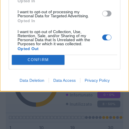
Opted In
I want to opt-out of processing my
Personal Data for Targeted Advertising.
Opted In
Classic
Mantra
I want to opt-out of Collection, Use,
Retention, Sale, and/or Sharing of my
Personal Data that Is Unrelated with the
Purposes for which it was collected.
Opted Out
Riepilogo stagione
CONFIRM
Titolare
2 - 12
%
Entrato
6 - 37
%
Data Deletion
Data Access
Privacy Policy
Squalificato
0 - 0
%
Infortunato
0 - 0
%
Inutilizzato
8 - 50
%