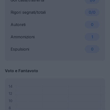
Gol casa/trasferta
1/0
Rigori segnati/totali
0/0
Autoreti
0
Ammonizioni
1
Espulsioni
0
Voto e Fantavoto