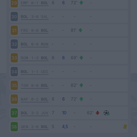
EMP
0-1
BOL
29
BOL
3-0
SAL
30
FRO
0-0
BOL
31
BOL
0-0
MON
32
ROM
1-3
BOL
33
BOL
1-1
UDI
34
TOR
0-0
BOL
35
NAP
0-2
BOL
36
BOL
3-3
JUV
37
GEN
2-0
BOL
38