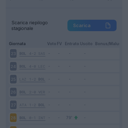
Scarica riepilogo
Scarica
stagionale
Giornata
Voto
FV
Entrato
Uscito
Bonus/Malus
BOL
4-2
SAS
23
BOL
4-0
LEC
24
LAZ
1-2
BOL
25
BOL
2-0
VER
26
ATA
1-2
BOL
27
BOL
0-1
INT
28