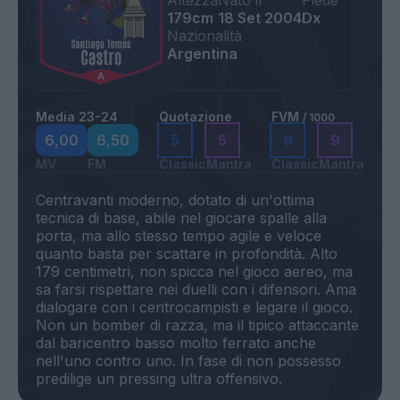
Altezza
Nato il
Piede
179cm
18 Set 2004
Dx
Nazionalità
Argentina
Media 23-24
Quotazione
FVM
/ 1000
6,00
6,50
5
5
9
9
MV
FM
Classic
Mantra
Classic
Mantra
Centravanti moderno, dotato di un'ottima
tecnica di base, abile nel giocare spalle alla
porta, ma allo stesso tempo agile e veloce
quanto basta per scattare in profondità. Alto
179 centimetri, non spicca nel gioco aereo, ma
sa farsi rispettare nei duelli con i difensori. Ama
dialogare con i centrocampisti e legare il gioco.
Non un bomber di razza, ma il tipico attaccante
dal baricentro basso molto ferrato anche
nell'uno contro uno. In fase di non possesso