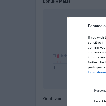
Bonus e Malus
Fantacalci
If you wish 
sensitive in
confirm you
continue se
information 
further disc
participants
Downstream 
Bonus
Persona
Quotazioni
I want t