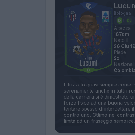
Lucum
Bologna
Altezza
187cm
Nato il
26 Giu 1
Piede
Sx
Nazionali
Colombi
Utilizzato quasi sempre come ce
serenamente anche in tutti i ruo
della carriera si è dimostrato
forza fisica ad una buona veloci
tentare spesso di intercettare il
contro uno. Ottimo nei contrasti