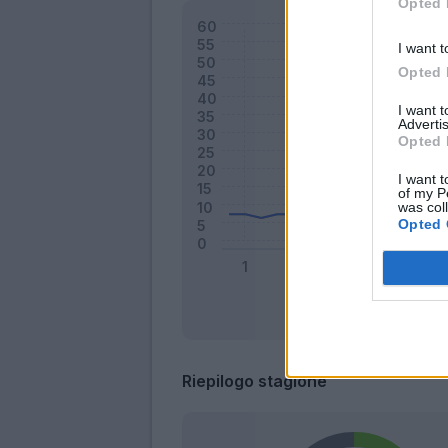
Opted 
I want t
Opted 
I want 
Advertis
Opted 
I want t
of my P
was col
Opted 
Riepilogo stagione