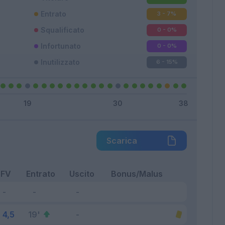
Entrato
3 - 7
%
Squalificato
0 - 0
%
Infortunato
0 - 0
%
Inutilizzato
6 - 15
%
Scarica
FV
Entrato
Uscito
Bonus/Malus