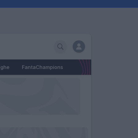
eghe
FantaChampions