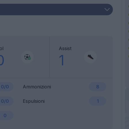
ol
Assist
0
1
0/0
Ammonizioni
8
0/0
Espulsioni
1
0