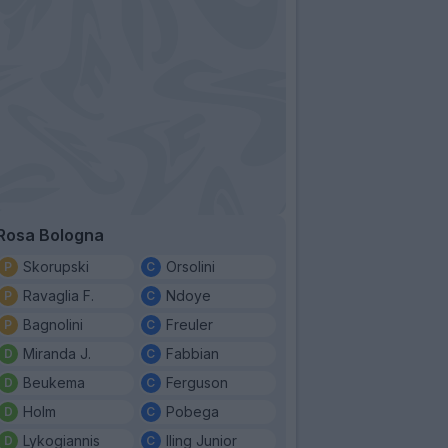
Rosa Bologna
Skorupski
Orsolini
Ravaglia F.
Ndoye
Bagnolini
Freuler
Miranda J.
Fabbian
Beukema
Ferguson
Holm
Pobega
Lykogiannis
Iling Junior