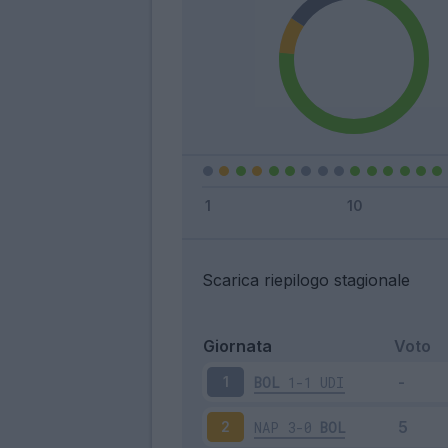
Scarica riepilogo stagionale
Giornata
Voto
BOL
1-1
UDI
1
NAP
3-0
BOL
2