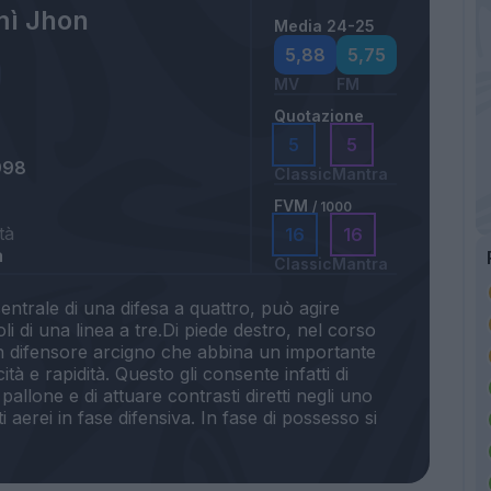
ì Jhon
Media 24-25
5,88
5,75
MV
FM
Quotazione
5
5
998
Classic
Mantra
FVM
/ 1000
tà
16
16
a
Classic
Mantra
ntrale di una difesa a quattro, può agire
li di una linea a tre.Di piede destro, nel corso
 un difensore arcigno che abbina un importante
tà e rapidità. Questo gli consente infatti di
 pallone e di attuare contrasti diretti negli uno
 aerei in fase difensiva. In fase di possesso si