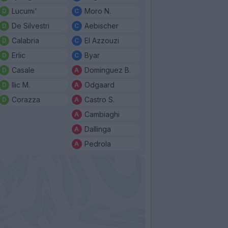
Lucumi'
Moro N.
De Silvestri
Aebischer
Calabria
El Azzouzi
Erlic
Byar
Casale
Dominguez B.
Ilic M.
Odgaard
Corazza
Castro S.
Cambiaghi
Dallinga
Pedrola