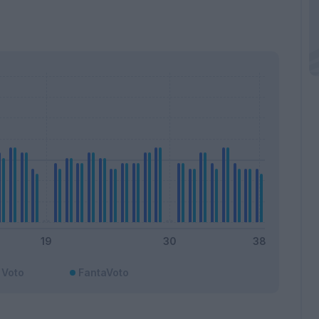
Voto
FantaVoto