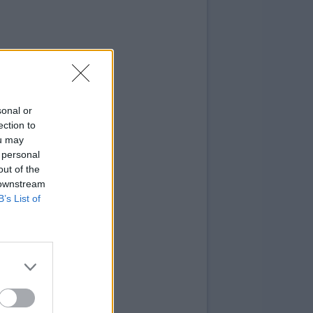
sonal or
ection to
ou may
 personal
out of the
 downstream
B’s List of