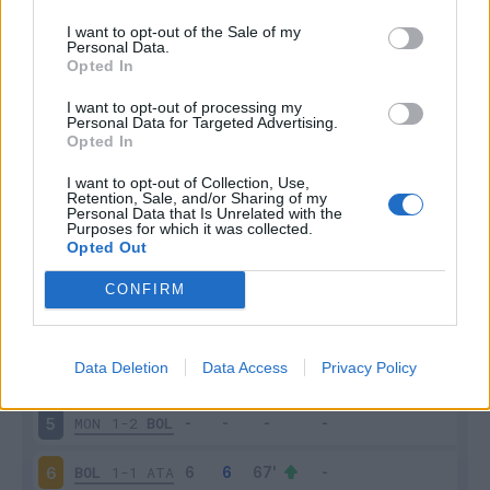
I want to opt-out of the Sale of my
Personal Data.
Opted In
Scarica riepilogo
I want to opt-out of processing my
Scarica
Personal Data for Targeted Advertising.
stagionale
Opted In
I want to opt-out of Collection, Use,
Giornata
Voto
FV
Entrato
Uscito
Bonus/Malus
Retention, Sale, and/or Sharing of my
Personal Data that Is Unrelated with the
BOL
1-1
UDI
1
Purposes for which it was collected.
Opted Out
NAP
3-0
BOL
2
CONFIRM
BOL
1-1
EMP
3
Data Deletion
Data Access
Privacy Policy
COM
2-2
BOL
4
MON
1-2
BOL
5
BOL
1-1
ATA
6