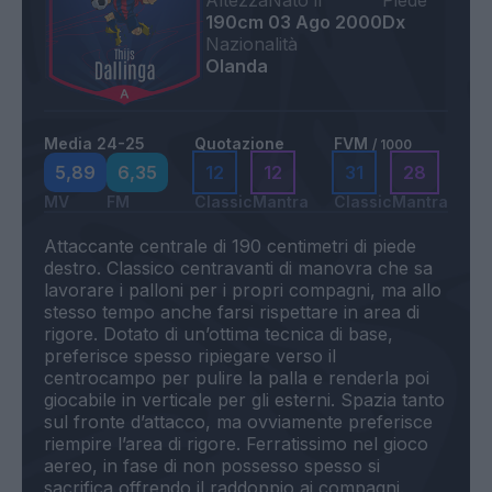
Altezza
Nato il
Piede
190cm
03 Ago 2000
Dx
Nazionalità
Olanda
Media 24-25
Quotazione
FVM
/ 1000
5,89
6,35
12
12
31
28
MV
FM
Classic
Mantra
Classic
Mantra
Attaccante centrale di 190 centimetri di piede
destro. Classico centravanti di manovra che sa
lavorare i palloni per i propri compagni, ma allo
stesso tempo anche farsi rispettare in area di
rigore. Dotato di un’ottima tecnica di base,
preferisce spesso ripiegare verso il
centrocampo per pulire la palla e renderla poi
giocabile in verticale per gli esterni. Spazia tanto
sul fronte d’attacco, ma ovviamente preferisce
riempire l’area di rigore. Ferratissimo nel gioco
aereo, in fase di non possesso spesso si