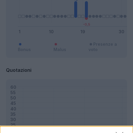
Presenze a
Bonus
Malus
voto
Quotazioni