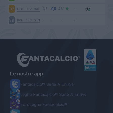
FIO
3-2
BOL
37
BOL
1-3
GEN
38
Le nostre app
Fantacalcio® Serie A Enilive
Leghe Fantacalcio® Serie A Enilive
EuroLeghe Fantacalcio®