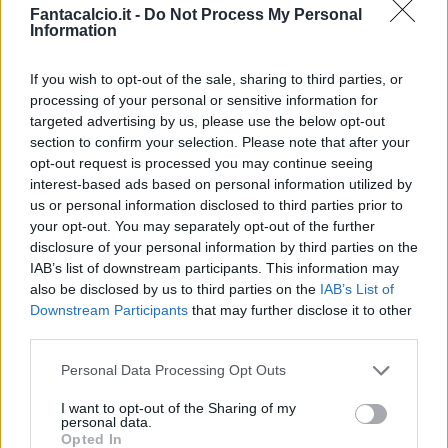
Fantacalcio.it -
Do Not Process My Personal
Information
If you wish to opt-out of the sale, sharing to third parties, or
processing of your personal or sensitive information for
targeted advertising by us, please use the below opt-out
Classic
Mantra
section to confirm your selection. Please note that after your
opt-out request is processed you may continue seeing
interest-based ads based on personal information utilized by
Riepilogo stagione
us or personal information disclosed to third parties prior to
your opt-out. You may separately opt-out of the further
disclosure of your personal information by third parties on the
Titolare
11 - 28
%
IAB’s list of downstream participants. This information may
Entrato
20 - 52
%
also be disclosed by us to third parties on the
IAB’s List of
Downstream Participants
that may further disclose it to other
Squalificato
0 - 0
%
third parties.
Infortunato
0 - 0
%
Personal Data Processing Opt Outs
Inutilizzato
7 - 18
%
I want to opt-out of the Sharing of my
personal data.
Opted In