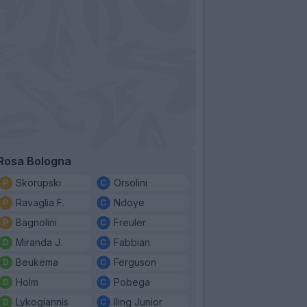
Rosa Bologna
Skorupski
Orsolini
Ravaglia F.
Ndoye
Bagnolini
Freuler
Miranda J.
Fabbian
Beukema
Ferguson
Holm
Pobega
Lykogiannis
Iling Junior