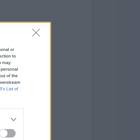
sonal or
ection to
ou may
 personal
out of the
 downstream
B’s List of