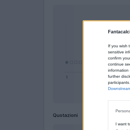
Fantacalci
If you wish 
sensitive in
confirm you
continue se
information 
further disc
participants
Downstream 
Bonus
Persona
Quotazioni
I want t