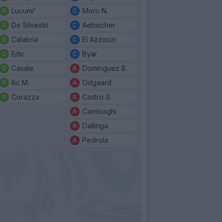
Lucumi'
Moro N.
De Silvestri
Aebischer
Calabria
El Azzouzi
Erlic
Byar
Casale
Dominguez B.
Ilic M.
Odgaard
Corazza
Castro S.
Cambiaghi
Dallinga
Pedrola