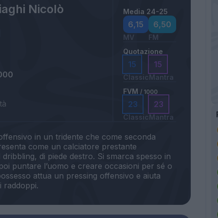
aghi Nicolò
Media 24-25
6,15
6,50
MV
FM
Quotazione
15
15
000
Classic
Mantra
FVM
/ 1000
tà
23
23
Classic
Mantra
offensivo in un tridente che come seconda
presenta come un calciatore prestante
 dribbling, di piede destro. Si smarca spesso in
poi puntare l’uomo e creare occasioni per sé o
possesso attua un pressing offensivo e aiuta