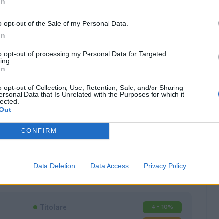
In
o opt-out of the Sale of my Personal Data.
In
to opt-out of processing my Personal Data for Targeted
ing.
In
o opt-out of Collection, Use, Retention, Sale, and/or Sharing
ersonal Data that Is Unrelated with the Purposes for which it
lected.
Out
CONFIRM
Classic
Mantra
Data Deletion
Data Access
Privacy Policy
Titolare
4 - 10
%