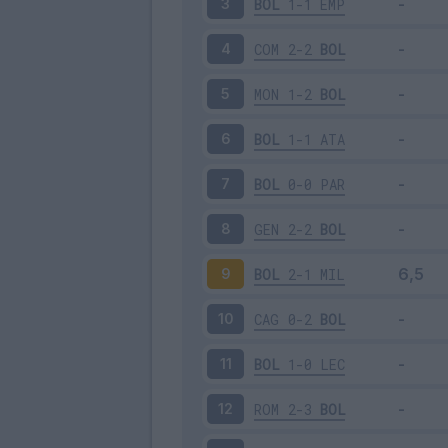
BOL
1-1
EMP
3
COM
2-2
BOL
4
MON
1-2
BOL
5
BOL
1-1
ATA
6
BOL
0-0
PAR
7
GEN
2-2
BOL
8
BOL
2-1
MIL
9
CAG
0-2
BOL
10
BOL
1-0
LEC
11
ROM
2-3
BOL
12