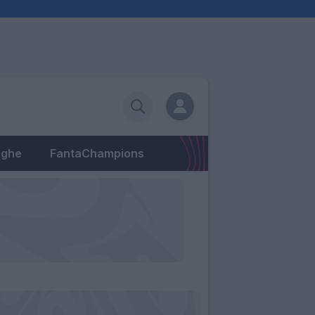
eghe
FantaChampions