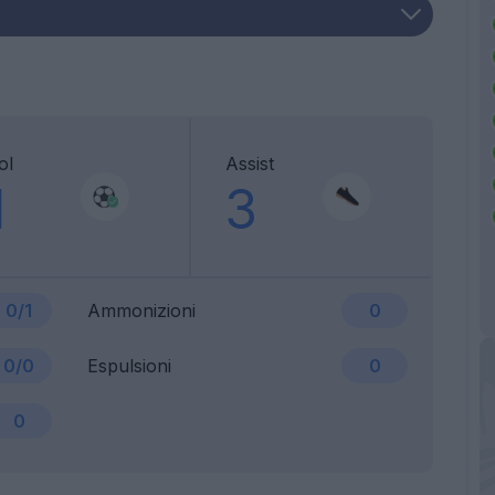
ol
Assist
1
3
0/1
Ammonizioni
0
0/0
Espulsioni
0
0