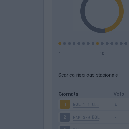
Scarica riepilogo stagionale
Giornata
Voto
BOL
1-1
UDI
1
NAP
3-0
BOL
2