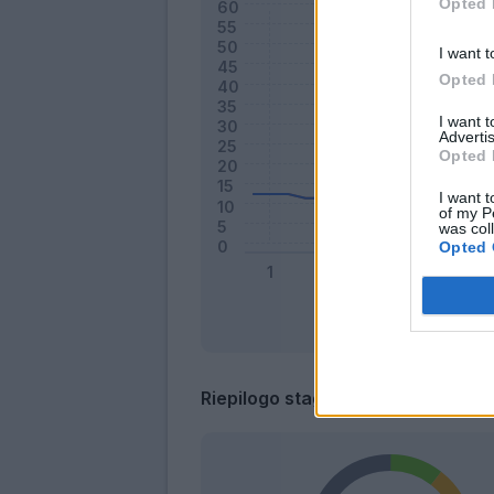
Opted 
I want t
Opted 
I want 
Advertis
Opted 
I want t
of my P
was col
Opted 
Riepilogo stagione