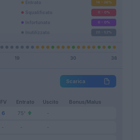
Entrato
14 - 36
%
Squalificato
0 - 0
%
Infortunato
0 - 0
%
Inutilizzato
20 - 52
%
Scarica
FV
Entrato
Uscito
Bonus/Malus