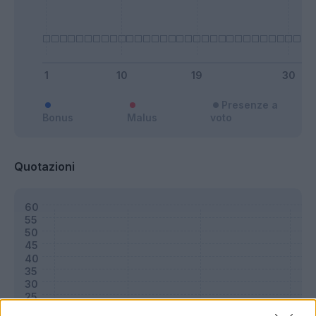
Presenze a
Bonus
Malus
voto
Quotazioni