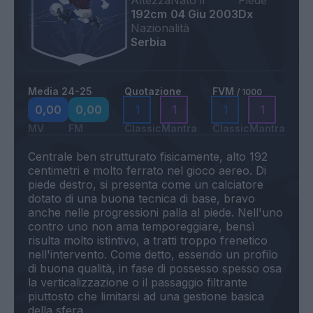
Altezza
Nato il
Piede
192cm
04 Giu 2003
Dx
Nazionalità
Serbia
Media 24-25
Quotazione
FVM
/ 1000
0,00
0,00
1
1
1
1
MV
FM
Classic
Mantra
Classic
Mantra
Centrale ben strutturato fisicamente, alto 192
centimetri e molto ferrato nel gioco aereo. Di
piede destro, si presenta come un calciatore
dotato di una buona tecnica di base, bravo
anche nelle progressioni palla al piede. Nell'uno
contro uno non ama temporeggiare, bensì
risulta molto istintivo, a tratti troppo frenetico
nell'intervento. Come detto, essendo un profilo
di buona qualità, in fase di possesso spesso osa
la verticalizzazione o il passaggio filtrante
piuttosto che limitarsi ad una gestione basica