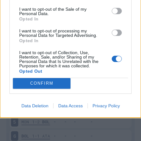
I want to opt-out of the Sale of my
Personal Data.
Opted In
Scarica riepilogo
I want to opt-out of processing my
Scarica
Personal Data for Targeted Advertising.
stagionale
Opted In
I want to opt-out of Collection, Use,
Giornata
Voto
FV
Entrato
Uscito
Bonus/Malus
Retention, Sale, and/or Sharing of my
Personal Data that Is Unrelated with the
BOL
1-1
UDI
1
Purposes for which it was collected.
Opted Out
NAP
3-0
BOL
2
CONFIRM
BOL
1-1
EMP
3
Data Deletion
Data Access
Privacy Policy
COM
2-2
BOL
4
MON
1-2
BOL
5
BOL
1-1
ATA
6