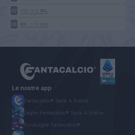
FIO
3-2
BOL
37
BOL
1-3
GEN
38
Le nostre app
Fantacalcio® Serie A Enilive
Leghe Fantacalcio® Serie A Enilive
EuroLeghe Fantacalcio®