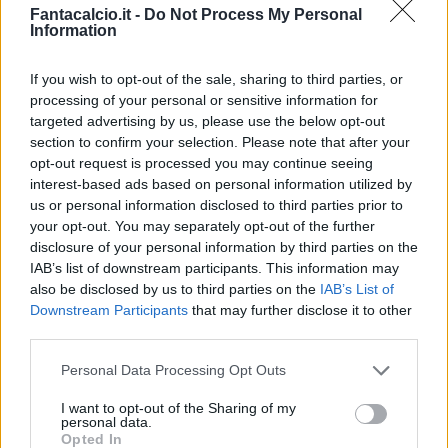
Fantacalcio.it -
Do Not Process My Personal
Information
If you wish to opt-out of the sale, sharing to third parties, or
processing of your personal or sensitive information for
targeted advertising by us, please use the below opt-out
Classic
Mantra
section to confirm your selection. Please note that after your
opt-out request is processed you may continue seeing
interest-based ads based on personal information utilized by
Riepilogo stagione
us or personal information disclosed to third parties prior to
your opt-out. You may separately opt-out of the further
disclosure of your personal information by third parties on the
Titolare
0 - 0
%
IAB’s list of downstream participants. This information may
Entrato
0 - 0
%
also be disclosed by us to third parties on the
IAB’s List of
Downstream Participants
that may further disclose it to other
Squalificato
0 - 0
%
third parties.
Infortunato
0 - 0
%
Personal Data Processing Opt Outs
Inutilizzato
38 - 100
%
I want to opt-out of the Sharing of my
personal data.
Opted In