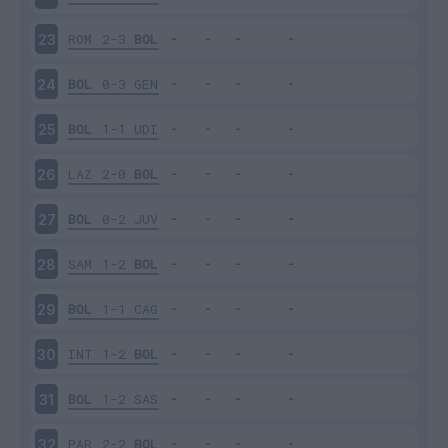
ROM
2-3
BOL
23
BOL
0-3
GEN
24
BOL
1-1
UDI
25
LAZ
2-0
BOL
26
BOL
0-2
JUV
27
SAM
1-2
BOL
28
BOL
1-1
CAG
29
INT
1-2
BOL
30
BOL
1-2
SAS
31
PAR
2-2
BOL
32