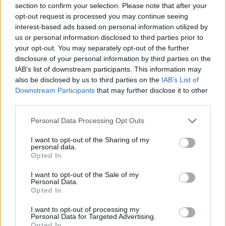
section to confirm your selection. Please note that after your
Entrato
0 - 0
%
opt-out request is processed you may continue seeing
interest-based ads based on personal information utilized by
Squalificato
0 - 0
%
us or personal information disclosed to third parties prior to
Infortunato
0 - 0
%
your opt-out. You may separately opt-out of the further
disclosure of your personal information by third parties on the
Inutilizzato
38 - 100
%
IAB’s list of downstream participants. This information may
also be disclosed by us to third parties on the
IAB’s List of
Downstream Participants
that may further disclose it to other
third parties.
Personal Data Processing Opt Outs
I want to opt-out of the Sharing of my
Scarica riepilogo
personal data.
Scarica
stagionale
Opted In
I want to opt-out of the Sale of my
Giornata
Voto
FV
Entrato
Uscito
Bonus/Malus
Personal Data.
Opted In
VER
1-1
BOL
1
I want to opt-out of processing my
Personal Data for Targeted Advertising.
BOL
1-0
SPA
2
Opted In