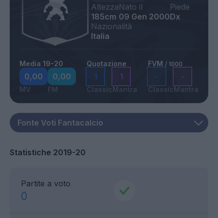
Altezza
Nato il
Piede
185cm
09 Gen 2000
Dx
Nazionalità
Italia
Media 19-20
Quotazione
FVM
/ 1000
0,00
0,00
1
1
-
-
MV
FM
Classic
Mantra
Classic
Mantra
Statistiche 2019-20
Partite a voto
0