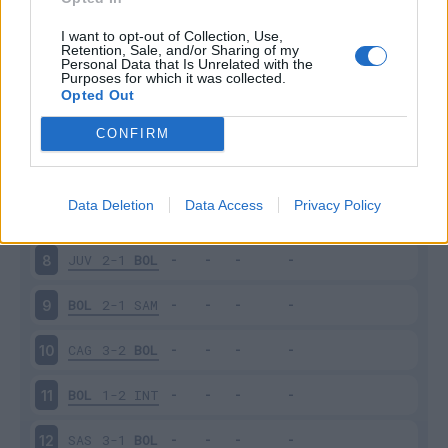
BRE
3-4
BOL
3
I want to opt-out of Collection, Use,
Retention, Sale, and/or Sharing of my
Personal Data that Is Unrelated with the
Purposes for which it was collected.
BOL
1-2
ROM
4
Opted Out
GEN
0-0
BOL
5
CONFIRM
UDI
1-0
BOL
6
Data Deletion
Data Access
Privacy Policy
BOL
2-2
LAZ
7
JUV
2-1
BOL
8
BOL
2-1
SAM
9
CAG
3-2
BOL
10
BOL
1-2
INT
11
SAS
3-1
BOL
12