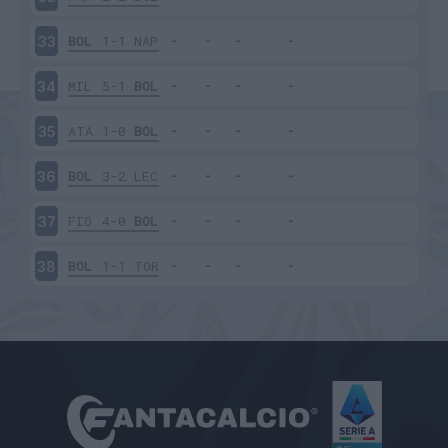
BOL
1-1
NAP
33
MIL
5-1
BOL
34
ATA
1-0
BOL
35
BOL
3-2
LEC
36
FIO
4-0
BOL
37
BOL
1-1
TOR
38