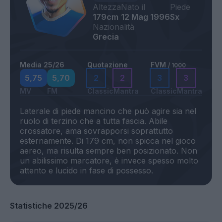
Altezza
Nato il
Piede
179cm
12 Mag 1996
Sx
Nazionalità
Grecia
Media 25/26
Quotazione
FVM
/ 1000
5,75
5,70
2
2
3
3
MV
FM
Classic
Mantra
Classic
Mantra
Laterale di piede mancino che può agire sia nel
ruolo di terzino che a tutta fascia. Abile
crossatore, ama sovrapporsi soprattutto
esternamente. Di 179 cm, non spicca nel gioco
aereo, ma risulta sempre ben posizionato. Non
un abilissimo marcatore, è invece spesso molto
Statistiche 2025/26