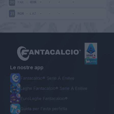
PAR
-
ROM
30
ROM
-
LAZ
31
Le nostre app
Fantacalcio® Serie A Enilive
Leghe Fantacalcio® Serie A Enilive
EuroLeghe Fantacalcio®
Guida per l'asta perfetta