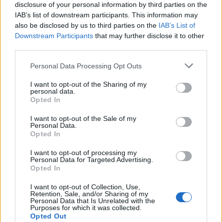
disclosure of your personal information by third parties on the
IAB’s list of downstream participants. This information may
Riepilogo stagione
also be disclosed by us to third parties on the
IAB’s List of
Downstream Participants
that may further disclose it to other
Titolare
third parties.
5 - 16
%
Entrato
10 - 32
%
Personal Data Processing Opt Outs
Squalificato
0 - 0
%
I want to opt-out of the Sharing of my
personal data.
Infortunato
0 - 0
%
Opted In
Inutilizzato
16 - 51
%
I want to opt-out of the Sale of my
Personal Data.
Opted In
I want to opt-out of processing my
Personal Data for Targeted Advertising.
Opted In
I want to opt-out of Collection, Use,
Scarica riepilogo
Retention, Sale, and/or Sharing of my
Scarica
Personal Data that Is Unrelated with the
stagionale
Purposes for which it was collected.
Opted Out