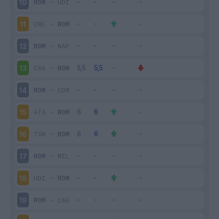
ROM
-
UDI
10
CRE
-
ROM
11
ROM
-
NAP
12
CAG
-
ROM
13
ROM
-
COM
14
ATA
-
ROM
15
TOR
-
ROM
16
ROM
-
MIL
17
UDI
-
ROM
18
ROM
-
CAG
19