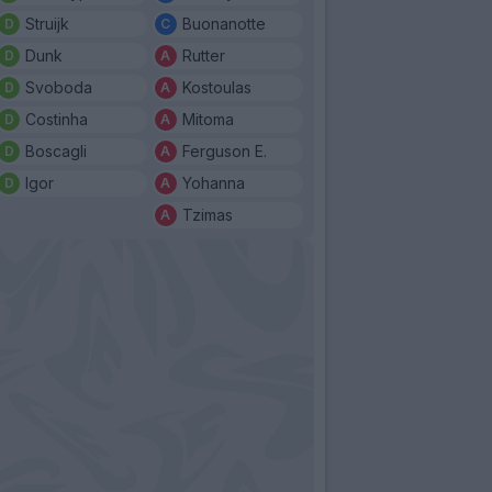
Struijk
Buonanotte
Dunk
Rutter
Svoboda
Kostoulas
Costinha
Mitoma
Boscagli
Ferguson E.
Igor
Yohanna
Tzimas