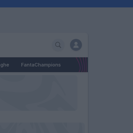
eghe
FantaChampions