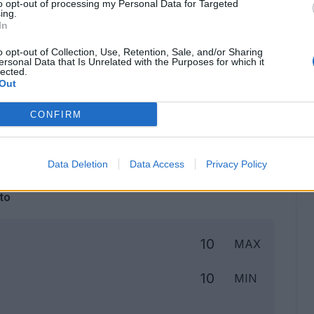
to opt-out of processing my Personal Data for Targeted
ing.
In
o opt-out of Collection, Use, Retention, Sale, and/or Sharing
ersonal Data that Is Unrelated with the Purposes for which it
lected.
Out
CONFIRM
Classic
Mantra
Data Deletion
Data Access
Privacy Policy
to
10
MAX
10
MIN