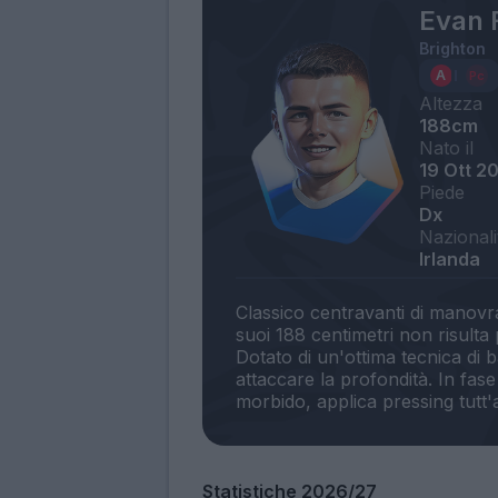
Evan 
Brighton
Altezza
188cm
Nato il
19 Ott 2
Piede
Dx
Nazionali
Irlanda
Classico centravanti di manovra
suoi 188 centimetri non risulta
Dotato di un'ottima tecnica di b
attaccare la profondità. In fas
Statistiche 2026/27