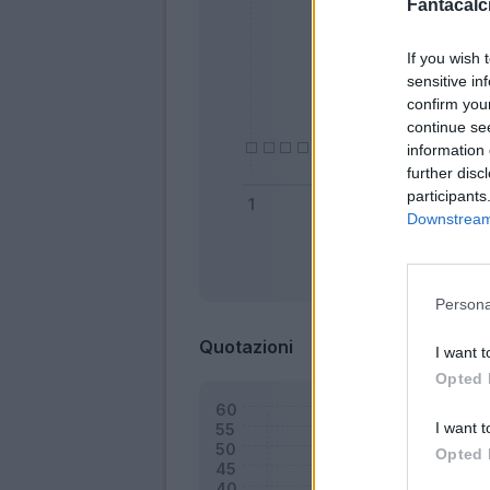
Fantacalci
If you wish 
sensitive in
confirm you
continue se
information 
further disc
participants
Downstream 
Bonus
Persona
Quotazioni
I want t
Opted 
I want t
Opted 