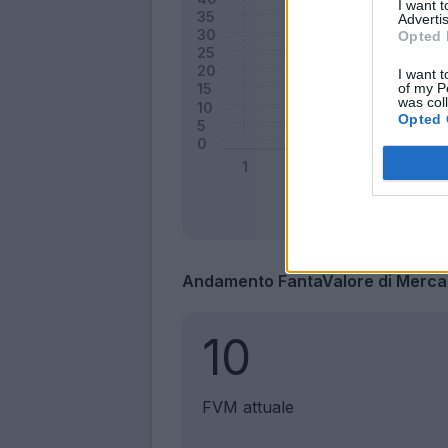
I want 
Advertis
Opted 
I want t
of my P
was col
Opted 
Andamento FantaValore di Merca
10
FVM attuale