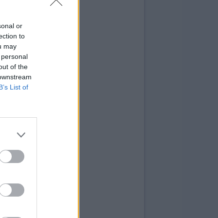
sonal or
ection to
ou may
 personal
out of the
 downstream
B’s List of