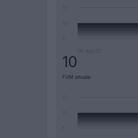
15
10
5
06 ago 26
10
FVM attuale
15
10
5