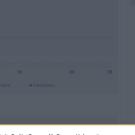
Voto
FantaVoto