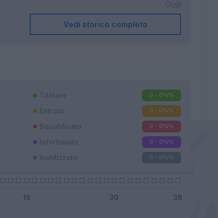
Oggi
Vedi storico completo
Titolare
0 - 0%
%
Entrato
0 - 0%
%
Squalificato
0 - 0%
%
Infortunato
0 - 0%
%
Inutilizzato
0 - 0%
%