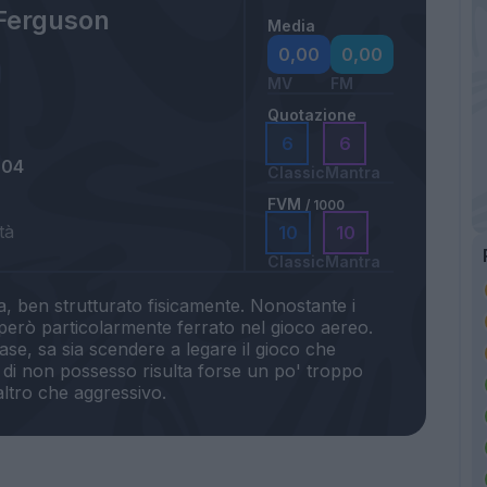
Ferguson
Media
0,00
0,00
MV
FM
Quotazione
6
6
004
Classic
Mantra
FVM
/ 1000
tà
10
10
Classic
Mantra
, ben strutturato fisicamente. Nonostante i
 però particolarmente ferrato nel gioco aereo.
ase, sa sia scendere a legare il gioco che
e di non possesso risulta forse un po' troppo