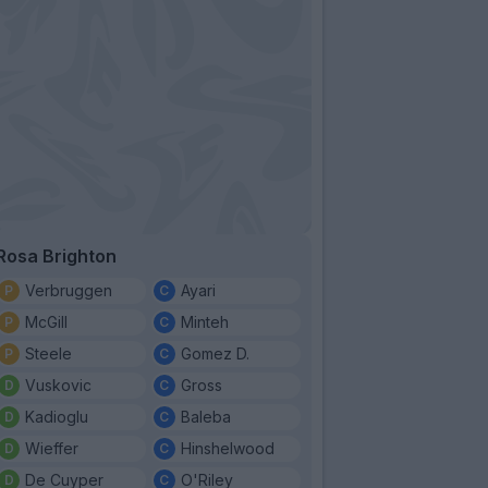
Rosa Brighton
Verbruggen
Ayari
McGill
Minteh
Steele
Gomez D.
Vuskovic
Gross
Kadioglu
Baleba
Wieffer
Hinshelwood
De Cuyper
O'Riley