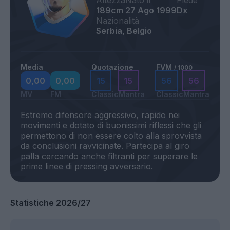
Altezza
Nato il
Piede
189cm
27 Ago 1999
Dx
Nazionalità
Serbia, Belgio
Media
Quotazione
FVM
/ 1000
0,00
0,00
15
15
56
56
MV
FM
Classic
Mantra
Classic
Mantra
Estremo difensore aggressivo, rapido nei
movimenti e dotato di buonissimi riflessi che gli
permettono di non essere colto alla sprovvista
da conclusioni ravvicinate. Partecipa al giro
palla cercando anche filtranti per superare le
Statistiche 2026/27