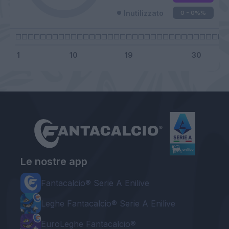
Inutilizzato
0 - 0%
%
Le nostre app
Fantacalcio® Serie A Enilive
Leghe Fantacalcio® Serie A Enilive
EuroLeghe Fantacalcio®