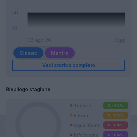
56
51
06 ago 26
Oggi
Classic
Mantra
Vedi storico completo
Riepilogo stagione
Titolare
0 - 0%
%
Entrato
0 - 0%
%
Squalificato
0 - 0%
%
Infortunato
0 - 0%
%