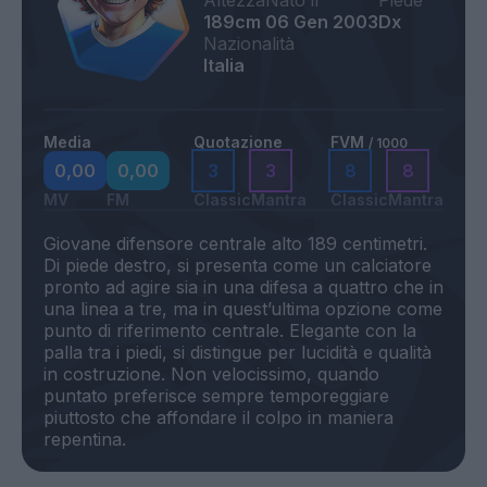
Altezza
Nato il
Piede
189cm
06 Gen 2003
Dx
Nazionalità
Italia
Media
Quotazione
FVM
/ 1000
0,00
0,00
3
3
8
8
MV
FM
Classic
Mantra
Classic
Mantra
Giovane difensore centrale alto 189 centimetri.
Di piede destro, si presenta come un calciatore
pronto ad agire sia in una difesa a quattro che in
una linea a tre, ma in quest’ultima opzione come
punto di riferimento centrale. Elegante con la
palla tra i piedi, si distingue per lucidità e qualità
in costruzione. Non velocissimo, quando
puntato preferisce sempre temporeggiare
piuttosto che affondare il colpo in maniera