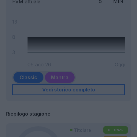
8
MIN
FVM attuale
13
8
3
06 ago 26
Oggi
Classic
Mantra
Vedi storico completo
Riepilogo stagione
Titolare
0 - 0%
%