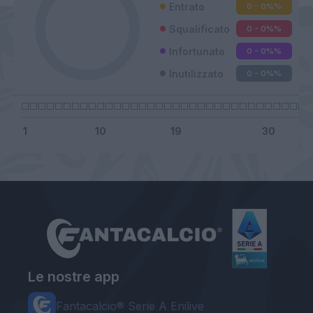
Entrato
0 - 0%
%
Squalificato
0 - 0%
%
Infortunato
0 - 0%
%
Inutilizzato
0 - 0%
%
Le nostre app
Fantacalcio® Serie A Enilive