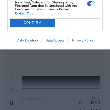
Retention, Sale, and/or Sharing of my
Personal Data that Is Unrelated with the
Classic
Mantra
Purposes for which it was collected.
Opted Out
CONFIRM
Andamento FantaValore di Mercato
8
8
MAX
Data Deletion
Data Access
Privacy Policy
8
MIN
FVM attuale
13
8
3
06 ago 26
Oggi
8
8
MAX