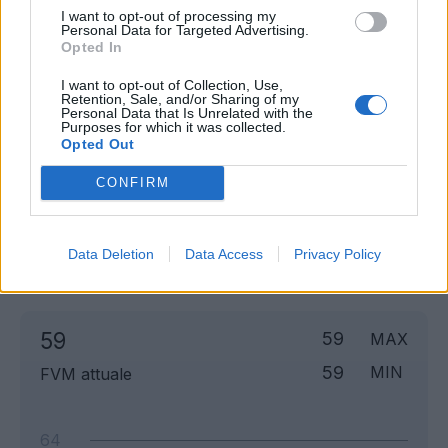
I want to opt-out of processing my
Personal Data for Targeted Advertising.
Opted In
I want to opt-out of Collection, Use,
Retention, Sale, and/or Sharing of my
Personal Data that Is Unrelated with the
Purposes for which it was collected.
Opted Out
CONFIRM
Classic
Mantra
Data Deletion
Data Access
Privacy Policy
Andamento FantaValore di Mercato
59
59
MAX
59
MIN
FVM attuale
64