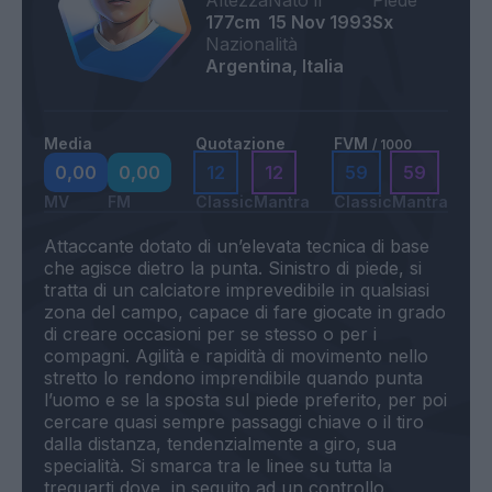
Altezza
Nato il
Piede
177cm
15 Nov 1993
Sx
Nazionalità
Argentina, Italia
Media
Quotazione
FVM
/ 1000
0,00
0,00
12
12
59
59
MV
FM
Classic
Mantra
Classic
Mantra
Attaccante dotato di un’elevata tecnica di base
che agisce dietro la punta. Sinistro di piede, si
tratta di un calciatore imprevedibile in qualsiasi
zona del campo, capace di fare giocate in grado
di creare occasioni per se stesso o per i
compagni. Agilità e rapidità di movimento nello
stretto lo rendono imprendibile quando punta
l’uomo e se la sposta sul piede preferito, per poi
cercare quasi sempre passaggi chiave o il tiro
dalla distanza, tendenzialmente a giro, sua
specialità. Si smarca tra le linee su tutta la
trequarti dove, in seguito ad un controllo