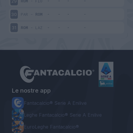
ROM
-
FIO
29
PAR
-
ROM
30
ROM
-
LAZ
31
Le nostre app
Fantacalcio® Serie A Enilive
Leghe Fantacalcio® Serie A Enilive
EuroLeghe Fantacalcio®