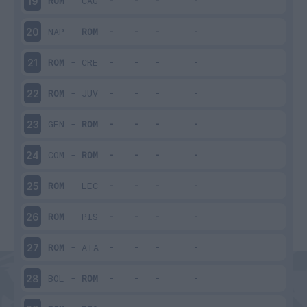
ROM
-
CAG
19
NAP
-
ROM
20
ROM
-
CRE
21
ROM
-
JUV
22
GEN
-
ROM
23
COM
-
ROM
24
ROM
-
LEC
25
ROM
-
PIS
26
ROM
-
ATA
27
BOL
-
ROM
28