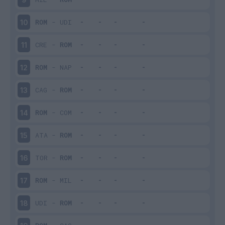
ROM
-
UDI
10
CRE
-
ROM
11
ROM
-
NAP
12
CAG
-
ROM
13
ROM
-
COM
14
ATA
-
ROM
15
TOR
-
ROM
16
ROM
-
MIL
17
UDI
-
ROM
18