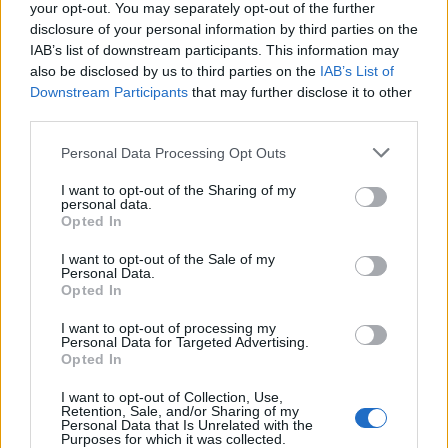
your opt-out. You may separately opt-out of the further
Classic
Mantra
disclosure of your personal information by third parties on the
IAB’s list of downstream participants. This information may
also be disclosed by us to third parties on the
IAB’s List of
Riepilogo stagione
Downstream Participants
that may further disclose it to other
third parties.
Titolare
0 - 0
%
Personal Data Processing Opt Outs
Entrato
0 - 0
%
I want to opt-out of the Sharing of my
Squalificato
0 - 0
%
personal data.
Opted In
Infortunato
0 - 0
%
I want to opt-out of the Sale of my
Inutilizzato
31 - 100
%
Personal Data.
Opted In
I want to opt-out of processing my
Personal Data for Targeted Advertising.
Opted In
I want to opt-out of Collection, Use,
Retention, Sale, and/or Sharing of my
Personal Data that Is Unrelated with the
Scarica riepilogo
Scarica
Purposes for which it was collected.
stagionale