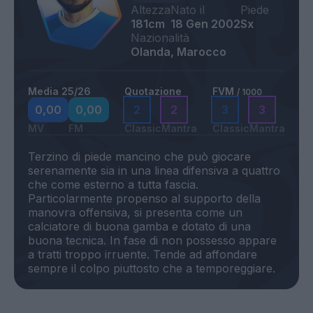
Altezza
Nato il
Piede
181cm
18 Gen 2002
Sx
Nazionalità
Olanda, Marocco
Media 25/26
Quotazione
FVM
/ 1000
0,00
0,00
2
2
3
3
MV
FM
Classic
Mantra
Classic
Mantra
Terzino di piede mancino che può giocare
serenamente sia in una linea difensiva a quattro
che come esterno a tutta fascia.
Particolarmente propenso al supporto della
manovra offensiva, si presenta come un
calciatore di buona gamba e dotato di una
buona tecnica. In fase di non possesso appare
a tratti troppo irruente. Tende ad affondare