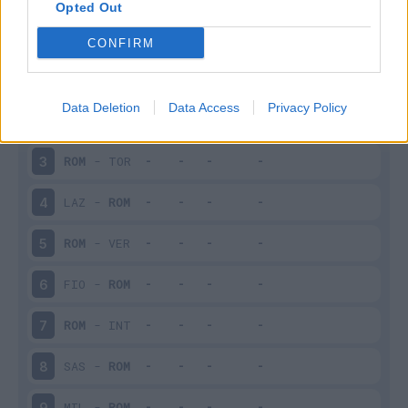
Opted Out
CONFIRM
Giornata
Voto
FV
Entrato
Uscito
Bonus/Malus
ROM
-
BOL
1
Data Deletion
Data Access
Privacy Policy
PIS
-
ROM
2
ROM
-
TOR
3
LAZ
-
ROM
4
ROM
-
VER
5
FIO
-
ROM
6
ROM
-
INT
7
SAS
-
ROM
8
MIL
-
ROM
9