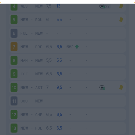
WES
-
NEW
4
NEW
-
BOU
5
FUL
-
NEW
6
NEW
-
BRE
7
MAN
-
NEW
8
TOT
-
NEW
9
NEW
-
AST
10
SOU
-
NEW
11
NEW
-
CHE
12
NEW
-
FUL
13