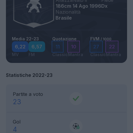
Altezza
Nato il
Piede
186cm
14 Ago 1996
Dx
Nazionalità
Brasile
Media 22-23
Quotazione
FVM
/ 1000
6,22
6,57
11
10
27
22
MV
FM
Classic
Mantra
Classic
Mantra
Statistiche 2022-23
Partite a voto
23
Gol
4