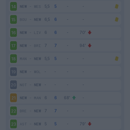
NEW
-
WES
14
BOU
-
NEW
15
NEW
-
LIV
16
NEW
-
BRI
17
MAN
-
NEW
18
NEW
-
WOL
19
NOT
-
NEW
20
NEW
-
MAN
21
BRE
-
NEW
22
AST
-
NEW
23