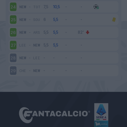
NEW
-
TOT
24
NEW
-
SOU
25
NEW
-
ARS
26
LEE
-
NEW
27
NEW
-
LEI
28
CHE
-
NEW
29