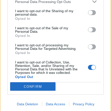
Personal Data Processing Opt Outs
Infortunato
0 - 0
%
I want to opt-out of the Sharing of my
personal data.
Inutilizzato
6 - 20
%
Opted In
I want to opt-out of the Sale of my
Personal Data.
Opted In
I want to opt-out of processing my
Personal Data for Targeted Advertising.
Opted In
Scarica riepilogo
Scarica
stagionale
I want to opt-out of Collection, Use,
Retention, Sale, and/or Sharing of my
Personal Data that Is Unrelated with the
Purposes for which it was collected.
Giornata
Voto
FV
Entrato
Uscito
Bonus/Malus
Opted Out
NEW
-
MAN
1
CONFIRM
WOL
-
NEW
2
Data Deletion
Data Access
Privacy Policy
NEW
-
CRY
3