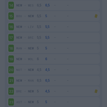
NEW
-
WES
14
BOU
-
NEW
15
NEW
-
LIV
16
NEW
-
BRI
17
MAN
-
NEW
18
NEW
-
WOL
19
NOT
-
NEW
20
NEW
-
MAN
21
BRE
-
NEW
22
AST
-
NEW
23