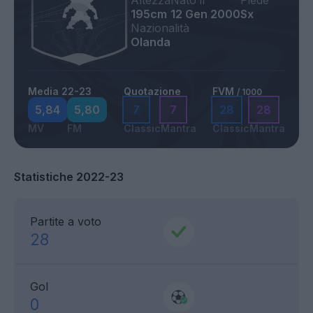
Altezza
Nato il
Piede
195cm
12 Gen 2000
Sx
Nazionalità
Olanda
Media 22-23
Quotazione
FVM
/ 1000
5,84
5,80
7
7
28
28
MV
FM
Classic
Mantra
Classic
Mantra
Statistiche 2022-23
Partite a voto
28
Gol
0