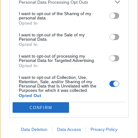
Personal Data Processing Opt Outs
Infortunato
0 - 0
%
I want to opt-out of the Sharing of my
personal data.
Inutilizzato
1 - 3
%
Opted In
I want to opt-out of the Sale of my
Personal Data.
Opted In
I want to opt-out of processing my
Personal Data for Targeted Advertising.
Opted In
Scarica riepilogo
Scarica
stagionale
I want to opt-out of Collection, Use,
Retention, Sale, and/or Sharing of my
Personal Data that Is Unrelated with the
Purposes for which it was collected.
Giornata
Voto
FV
Entrato
Uscito
Bonus/Malus
Opted Out
NEW
-
MAN
1
CONFIRM
WOL
-
NEW
2
Data Deletion
Data Access
Privacy Policy
NEW
-
CRY
3