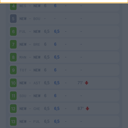
WES
-
NEW
4
NEW
-
BOU
5
FUL
-
NEW
6
NEW
-
BRE
7
MAN
-
NEW
8
TOT
-
NEW
9
NEW
-
AST
10
SOU
-
NEW
11
NEW
-
CHE
12
NEW
-
FUL
13