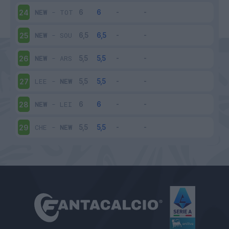
NEW
-
TOT
24
NEW
-
SOU
25
NEW
-
ARS
26
LEE
-
NEW
27
NEW
-
LEI
28
CHE
-
NEW
29