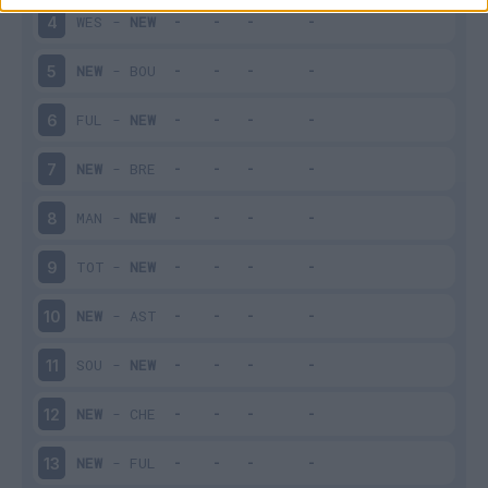
WES
-
NEW
4
NEW
-
BOU
5
FUL
-
NEW
6
NEW
-
BRE
7
MAN
-
NEW
8
TOT
-
NEW
9
NEW
-
AST
10
SOU
-
NEW
11
NEW
-
CHE
12
NEW
-
FUL
13