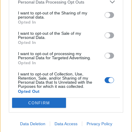
Personal Data Processing Opt Outs
Infortunato
0 - 0
%
I want to opt-out of the Sharing of my
personal data.
Inutilizzato
29 - 100
%
Opted In
I want to opt-out of the Sale of my
Personal Data.
Opted In
I want to opt-out of processing my
Personal Data for Targeted Advertising.
Opted In
Scarica riepilogo
Scarica
stagionale
I want to opt-out of Collection, Use,
Retention, Sale, and/or Sharing of my
Personal Data that Is Unrelated with the
Purposes for which it was collected.
Giornata
Voto
FV
Entrato
Uscito
Bonus/Malus
Opted Out
NEW
-
MAN
1
CONFIRM
WOL
-
NEW
2
Data Deletion
Data Access
Privacy Policy
NEW
-
CRY
3