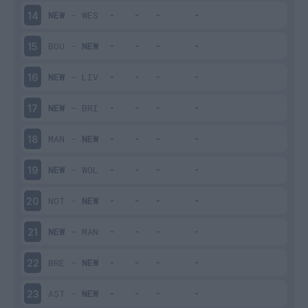
NEW
-
WES
14
BOU
-
NEW
15
NEW
-
LIV
16
NEW
-
BRI
17
MAN
-
NEW
18
NEW
-
WOL
19
NOT
-
NEW
20
NEW
-
MAN
21
BRE
-
NEW
22
AST
-
NEW
23