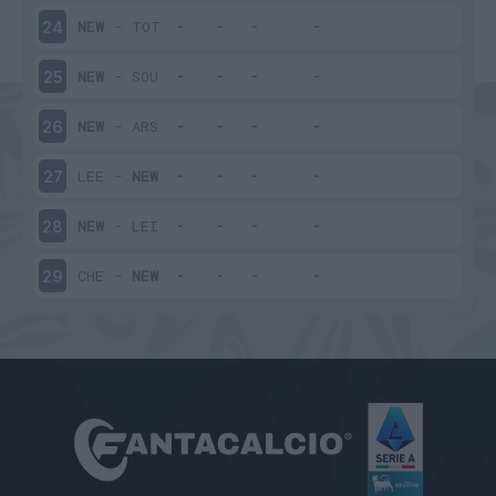
NEW
-
TOT
24
NEW
-
SOU
25
NEW
-
ARS
26
LEE
-
NEW
27
NEW
-
LEI
28
CHE
-
NEW
29