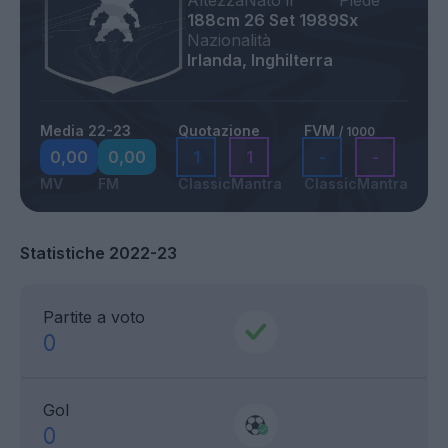
Altezza
Nato il
Piede
188cm
26 Set 1989
Sx
Nazionalità
Irlanda, Inghilterra
Media 22-23
Quotazione
FVM
/ 1000
0,00
0,00
1
1
-
-
MV
FM
Classic
Mantra
Classic
Mantra
Statistiche 2022-23
Partite a voto
0
Gol
0