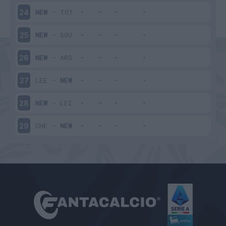
NEW
-
TOT
24
NEW
-
SOU
25
NEW
-
ARS
26
LEE
-
NEW
27
NEW
-
LEI
28
CHE
-
NEW
29