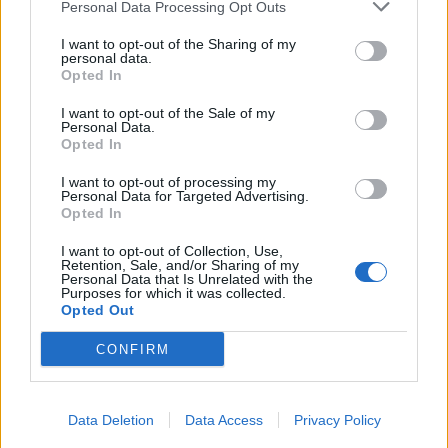
Personal Data Processing Opt Outs
Infortunato
0 - 0
%
I want to opt-out of the Sharing of my
personal data.
Inutilizzato
29 - 100
%
Opted In
I want to opt-out of the Sale of my
Personal Data.
Opted In
I want to opt-out of processing my
Personal Data for Targeted Advertising.
Opted In
Scarica riepilogo
Scarica
stagionale
I want to opt-out of Collection, Use,
Retention, Sale, and/or Sharing of my
Personal Data that Is Unrelated with the
Purposes for which it was collected.
Giornata
Voto
FV
Entrato
Uscito
Bonus/Malus
Opted Out
NEW
-
MAN
1
CONFIRM
WOL
-
NEW
2
Data Deletion
Data Access
Privacy Policy
NEW
-
CRY
3