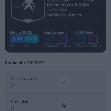
Altezza
Nato il
Piede
190cm
08 Ott 1990
Dx
Nazionalità
Inghilterra, Galles
Media 22-23
Quotazione
FVM
/ 1000
0,00
0,00
1
1
-
-
MV
FM
Classic
Mantra
Classic
Mantra
Statistiche 2022-23
Partite a voto
0
Gol subiti
0