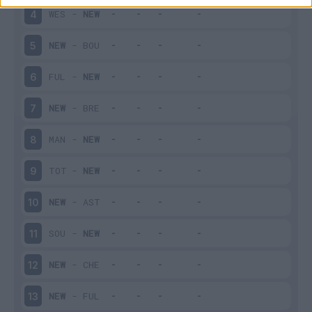
WES
-
NEW
4
NEW
-
BOU
5
FUL
-
NEW
6
NEW
-
BRE
7
MAN
-
NEW
8
TOT
-
NEW
9
NEW
-
AST
10
SOU
-
NEW
11
NEW
-
CHE
12
NEW
-
FUL
13