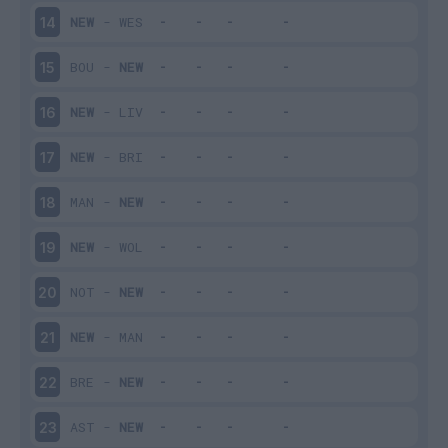
NEW
-
WES
14
BOU
-
NEW
15
NEW
-
LIV
16
NEW
-
BRI
17
MAN
-
NEW
18
NEW
-
WOL
19
NOT
-
NEW
20
NEW
-
MAN
21
BRE
-
NEW
22
AST
-
NEW
23