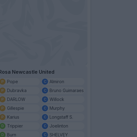
Rosa Newcastle United
Pope
Almiron
Dubravka
Bruno Guimaraes
DARLOW
Willock
Gillespie
Murphy
Karius
Longstaff S.
Trippier
Joelinton
Burn
SHELVEY