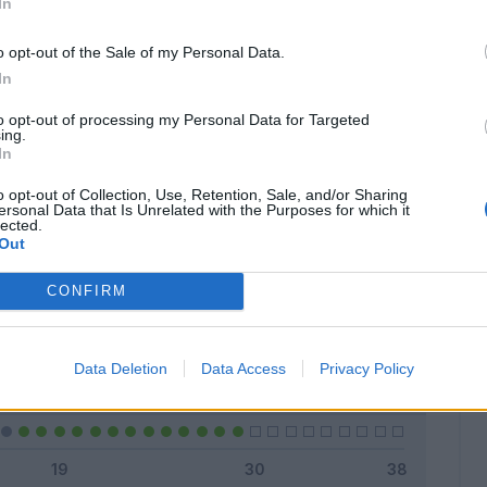
In
o opt-out of the Sale of my Personal Data.
In
Classic
Mantra
to opt-out of processing my Personal Data for Targeted
ing.
In
o opt-out of Collection, Use, Retention, Sale, and/or Sharing
ersonal Data that Is Unrelated with the Purposes for which it
lected.
Titolare
24 - 82
%
Out
Entrato
0 - 0
%
CONFIRM
Squalificato
0 - 0
%
Infortunato
0 - 0
%
Data Deletion
Data Access
Privacy Policy
Inutilizzato
5 - 17
%