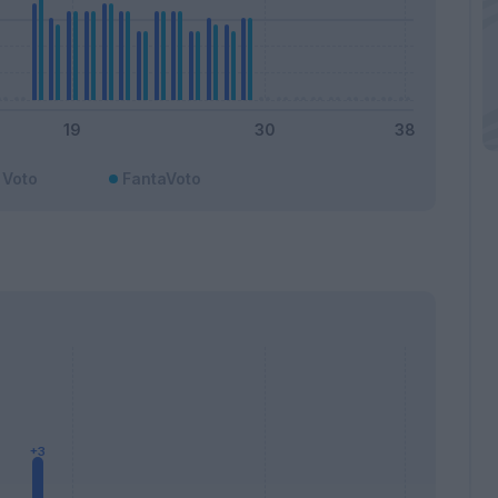
Voto
FantaVoto