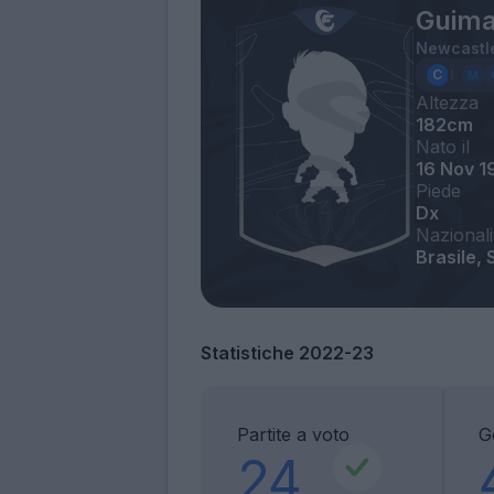
Guima
Newcastl
Altezza
182cm
Nato il
16 Nov 1
Piede
Dx
Nazionali
Brasile,
Statistiche 2022-23
Partite a voto
G
24