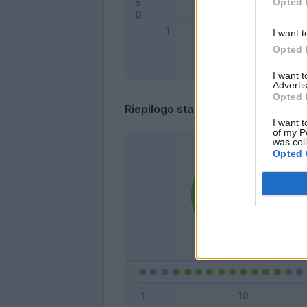
Opted 
I want t
Opted 
I want 
Advertis
Opted 
Riepilogo stagione
I want t
of my P
was col
Opted 