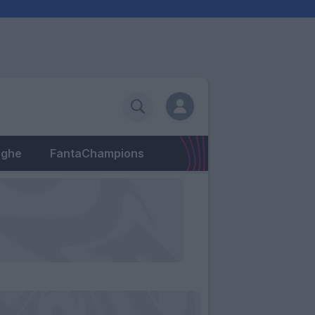
eghe
FantaChampions