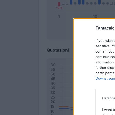
Fantacalci
Bonus
If you wish 
sensitive in
Quotazioni
confirm you
continue se
information 
further disc
participants
Downstream 
Persona
I want t