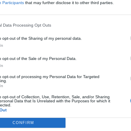
Di Gregorio, accanto a lui hanno giocato Gatti,
Participants
that may further disclose it to other third parties.
i sono visti Cambiaso, Cabal, Rouhi e Savona.
azio a tutti i giocatori a sua disposizione, ma
edesimo, sinonimo di un grande lavoro di
l Data Processing Opt Outs
orino che sembra essere in uno stato di grazia
o opt-out of the Sharing of my personal data.
 tutti gli attaccanti con cui ha incrociato la
In
o opt-out of the Sale of my Personal Data.
ome ben sappiamo non è tutto oro quel che
In
i ieri la Juventus ha infatti avuto bisogno di
to opt-out of processing my Personal Data for Targeted
x De Winter per sbloccare il match.
Nella prima
ing.
In
 infatti la solita situazione che si è
contro Roma, Empoli e Napoli
: i bianconeri
o opt-out of Collection, Use, Retention, Sale, and/or Sharing
ersonal Data that Is Unrelated with the Purposes for which it
il controllo del pallone, ma con un possesso
lected.
Out
 mai a trovare il pertugio giusto per mettere in
a. Gli unici guizzi interessanti erano portati da
CONFIRM
 trovava in condizione di puntare uno contro