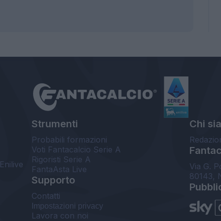
Strumenti
Chi si
Probabili formazioni
Redazio
Voti Fantacalcio Serie A
Fantaca
Rigoristi Serie A
Enilive
Via G. P
FantaAsta Live
80143, 
Supporto
Pubbli
Contatti
Impostazioni privacy
Lavora con noi