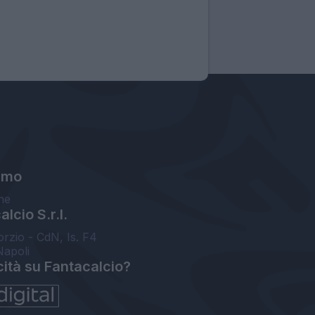
amo
ne
lcio S.r.l.
orzio - CdN, Is. F4
Napoli
cità su Fantacalcio?