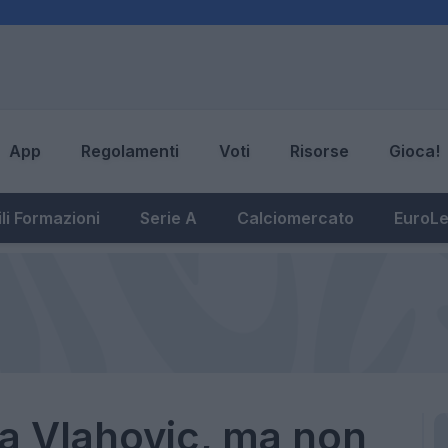
App
Regolamenti
Voti
Risorse
Gioca!
li Formazioni
Serie A
Calciomercato
EuroL
va Vlahovic, ma non