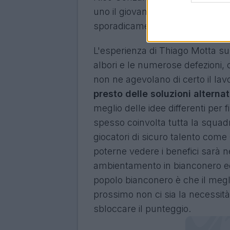
uno il giovanissimo Ahanor, ma 
sporadicamente che alla fine non 
L'esperienza di Thiago Motta su
albori e le numerose defezioni, ol
non ne agevolano di certo il lav
presto delle soluzioni altern
meglio delle idee differenti per 
spesso coinvolta tutta la squadr
giocatori di sicuro talento com
poterne vedere i benefici sarà n
ambientamento in bianconero ed a
popolo bianconero è che il megl
prossimo non ci sia la necessità 
sbloccare il punteggio.