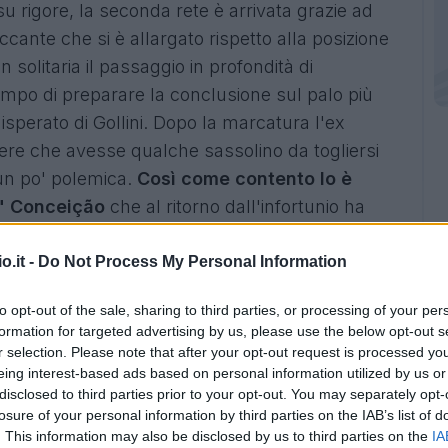
u rigore, la seconda rete è arrivata grazie ad
cante che si è allargato rispetto alla posizione
n solitaria il passaggio in profondità di
empo di preparare la conclusione sul palo più
isperato di Gollini. Dopo la marcatura l'ex
dere che avesse qualche sassolino da togliersi
un po' polemica.
Così come contento lo è
" Conceição
che al ritorno dall'infortunio ha
te con la maglia della Juventus.
o.it -
Do Not Process My Personal Information
te dal reparto difensivo visto che
i bianconeri
ropria porta per la sesta partita
to opt-out of the sale, sharing to third parties, or processing of your per
formation for targeted advertising by us, please use the below opt-out s
nica formazione a riuscirci in tutti i top cinque
r selection. Please note that after your opt-out request is processed y
tare ancora di più questo straordinario risultato
eing interest-based ads based on personal information utilized by us or
retrato juventino con
l'unico punto fisso
disclosed to third parties prior to your opt-out. You may separately opt-
losure of your personal information by third parties on the IAB’s list of
momento dal brasiliano Bremer
: dietro di lui si
. This information may also be disclosed by us to third parties on the
IA