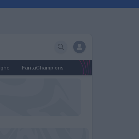
eghe
FantaChampions