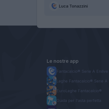
Luca Tonazzini
Le nostre app
Fantacalcio® Serie A Enilive
Leghe Fantacalcio® Serie A 
EuroLeghe Fantacalcio®
Guida per l'asta perfetta