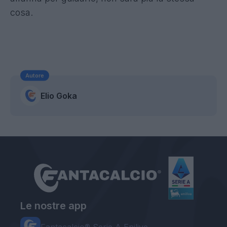
cosa.
Autore
Elio Goka
Le nostre app
Fantacalcio® Serie A Enilive