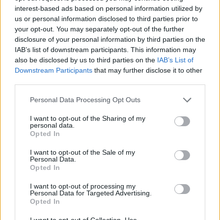
sua sonorità un po’ teatrale, facilmente irritabile,
interest-based ads based on personal information utilized by
us or personal information disclosed to third parties prior to
guascona e di tanto in tanto dimessa, con la
your opt-out. You may separately opt-out of the further
parola sottratta e l’aria del lasciamo perdere.
disclosure of your personal information by third parties on the
Mazzone ha soprattutto allenato quel linguaggio
IAB’s list of downstream participants. This information may
also be disclosed by us to third parties on the
IAB’s List of
essenziale e diretto rimasto a consolare quel
Downstream Participants
that may further disclose it to other
futbol
di cui il tempo avrebbe fatto piazza pulita.
third parties.
E allora quanto valgono le tecniche e le
Personal Data Processing Opt Outs
evoluzioni tattiche davanti alla salvaguardia di
qualcosa in grado di dialogare coi fuoriclasse
I want to opt-out of the Sharing of my
personal data.
tanto quanto la parte gregaria e dimenticata di
Opted In
una disciplina che non vuole che gli indisciplinati
I want to opt-out of the Sale of my
superino l’efficacia del suo codice di controllo?
Personal Data.
Opted In
I balbettii, i morsi alle frasi lasciate incomplete,
I want to opt-out of processing my
Personal Data for Targeted Advertising.
fino alle grida dalla panchina contro chiunque,
Opted In
dall’arbitro a un avversario, da un proprio
I want to opt-out of Collection, Use,