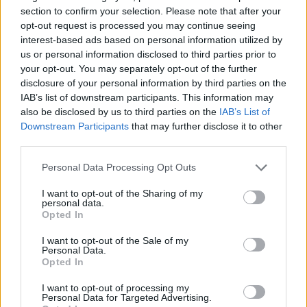
mezzo, in attacco l'unico sicuro del posto è
section to confirm your selection. Please note that after your
opt-out request is processed you may continue seeing
ovviamente Yildiz, mentre ci sono i ballottaggi
interest-based ads based on personal information utilized by
Conceicao-Zhegrova e David-Openda, con i
us or personal information disclosed to third parties prior to
primi favoriti in entrambi i casi. Il Bologna,
your opt-out. You may separately opt-out of the further
disclosure of your personal information by third parties on the
dovrebbe rispondere con il classico 4-2-3-1 in
IAB’s list of downstream participants. This information may
cui Dallinga è favorito su Castro come
also be disclosed by us to third parties on the
IAB’s List of
riferimento offensivo, supportato dal terzetto
Downstream Participants
that may further disclose it to other
third parties.
composto da Orsolini, Odgaard e Cambiaghi,
con il grande ex del match Federico
Personal Data Processing Opt Outs
Bernardeschi scalpitante per provare a lasciare
I want to opt-out of the Sharing of my
la firma a partita in corso.
personal data.
Opted In
Per la Juventus una delle chiavi fondamentali
I want to opt-out of the Sale of my
Personal Data.
del match di questa sera sarà la concentrazione
Opted In
difensiva. In questa stagione si sono spesso visti
I want to opt-out of processing my
degli sbandamenti del reparto arretrato che
Personal Data for Targeted Advertising.