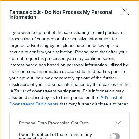
Ebbene quest’anno (ma, come precisato poc’anzi,
non è un novità) Alessandro parte perlomeno come
Fantacalcio.it -
Do Not Process My Personal
quarto attaccante (dopo
Matri, Vucinic e
Information
Quaglirella
) nelle gerarchie juventine, lui, che, dopo
gli esordi con in Padova in Serie B, ha fatto la storia
If you wish to opt-out of the sale, sharing to third parties, or
bianconera degli anni ’90 e 2000. Ad oggi (ma il
processing of your personal or sensitive information for
conto è destinato ad aumentare) si contano più di
targeted advertising by us, please use the below opt-out
700 match ufficiali con l’amata
maglia a tinte
section to confirm your selection. Please note that after your
bianconere
, e quasi 300 reti che gli han portato molti
opt-out request is processed you may continue seeing
titoli nazionali (non preciso il numero, visto che, in
interest-based ads based on personal information utilized by
merito ci sono opinioni contrastanti, anche se, a mio
avviso, ma già lo intuivate, gli scudetti son quelli vinti
us or personal information disclosed to third parties prior to
sul campo), Coppe Nazionali ed Internazionali,
your opt-out. You may separately opt-out of the further
vissute da protagonista (l’
Intercontinentale del ’96
la
disclosure of your personal information by third parties on the
ricorda qualcuno?), oltre che colpi magici, che son
IAB’s list of downstream participants. This information may
diventati etichetta, o meglio definizione (alla stregua
also be disclosed by us to third parties on the
IAB’s List of
dell’
Aspirina
per definire un generico antiinfluenzale
Downstream Participants
that may further disclose it to other
o la
Nutella,
che comprende nel suo uso da
third parties.
“sostantivo” tutte le più variegate, anche se non
originali, creme alla nocciola) per alcuni tiri
Personal Data Processing Opt Outs
imprendibili sul secondo palo (ancora oggi si sente
parlare di
“gol alla Del Piero”
o sbaglio?).
I want to opt-out of the Sharing of my
personal data.