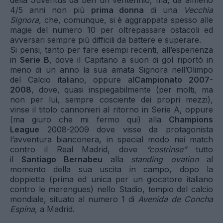
4/5 anni non più
prima donna
di una
Vecchia
Signora,
che, comunque, si è aggrappata spesso alle
magie del numero 10 per oltrepassare ostacoli ed
avversari sempre più difficili da battere e superare.
Si pensi, tanto per fare esempi recenti, all’esperienza
in
Serie B
, dove il Capitano a suon di gol riportò in
meno di un anno la sua amata Signora nell’Olimpo
del Calcio italiano, oppure al
Campionato 2007-
2008
, dove, quasi inspiegabilmente (per molti, ma
non per lui, sempre cosciente dei propri mezzi),
vinse il titolo cannonieri al ritorno in Serie A, oppure
(ma giuro che mi fermo qui) alla
Champions
League
2008-2009 dove visse da protagonista
l’avventura bianconera, in special modo nei match
contro il Real Madrid, dove
“costrinse”
tutto
il
Santiago Bernabeu
alla
standing ovation
al
momento della sua uscita in campo, dopo la
doppietta (prima ed unica per un giocatore italiano
contro le merengues) nello Stadio, tempio del calcio
mondiale, situato al numero 1 di
Avenida de Concha
Espina
, a Madrid.