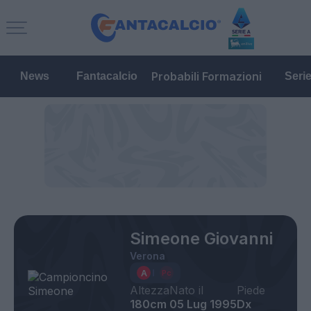
Probabili Formazioni
News
Fantacalcio
Seri
Simeone Giovanni
Verona
Altezza
Nato il
Piede
180cm
05 Lug 1995
Dx