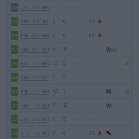
JUV
2-0
VER
24
VER
4-0
UDI
25
ROM
2-2
VER
26
VER
3-1
VEN
27
FIO
1-1
VER
28
VER
1-2
NAP
29
EMP
1-1
VER
30
VER
1-0
GEN
31
INT
2-0
VER
32
ATA
1-2
VER
33