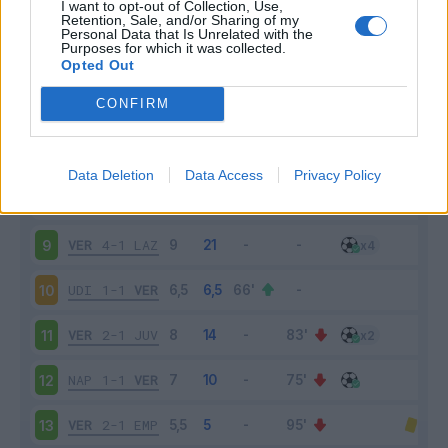
I want to opt-out of Collection, Use,
VER
3-2
ROM
4
Retention, Sale, and/or Sharing of my
Personal Data that Is Unrelated with the
Purposes for which it was collected.
SAL
2-2
VER
5
Opted Out
CONFIRM
GEN
3-3
VER
6
VER
4-0
SPE
7
Data Deletion
Data Access
Privacy Policy
MIL
3-2
VER
8
VER
4-1
LAZ
9
UDI
1-1
VER
10
VER
2-1
JUV
11
NAP
1-1
VER
12
VER
2-1
EMP
13