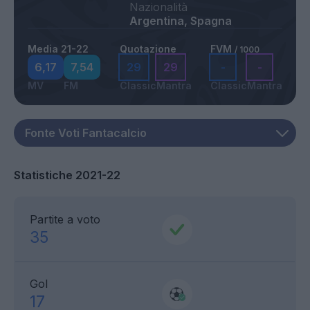
Nazionalità
Argentina, Spagna
Media 21-22
Quotazione
FVM
/ 1000
6,17
7,54
29
29
-
-
MV
FM
Classic
Mantra
Classic
Mantra
Statistiche 2021-22
Partite a voto
35
Gol
17