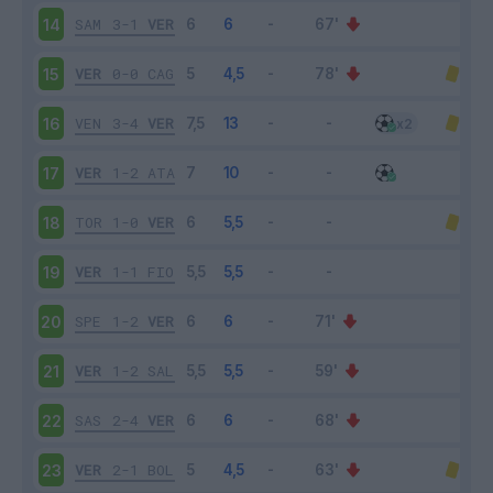
SAM
3-1
VER
14
VER
0-0
CAG
15
VEN
3-4
VER
16
VER
1-2
ATA
17
TOR
1-0
VER
18
VER
1-1
FIO
19
SPE
1-2
VER
20
VER
1-2
SAL
21
SAS
2-4
VER
22
VER
2-1
BOL
23