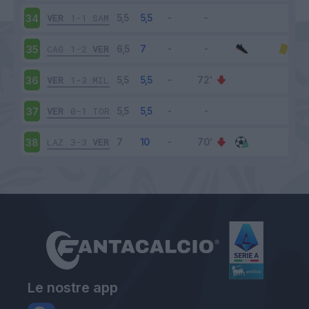
VER
1-1
SAM
34
CAG
1-2
VER
35
VER
1-3
MIL
36
VER
0-1
TOR
37
LAZ
3-3
VER
38
Le nostre app