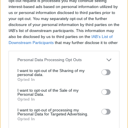
opt-out request is processed you may continue seeing
interest-based ads based on personal information utilized by
Infortunato
0 - 0
%
us or personal information disclosed to third parties prior to
Inutilizzato
2 - 5
%
your opt-out. You may separately opt-out of the further
disclosure of your personal information by third parties on the
IAB’s list of downstream participants. This information may
also be disclosed by us to third parties on the
IAB’s List of
Downstream Participants
that may further disclose it to other
third parties.
Personal Data Processing Opt Outs
Scarica riepilogo
Scarica
stagionale
I want to opt-out of the Sharing of my
personal data.
Opted In
Giornata
Voto
FV
Entrato
Uscito
Bonus/Malus
I want to opt-out of the Sale of my
Personal Data.
CAG
2-2
SPE
1
Opted In
VER
1-3
INT
2
I want to opt-out of processing my
Personal Data for Targeted Advertising.
Opted In
BOL
1-0
VER
3