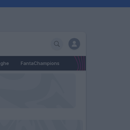
eghe
FantaChampions