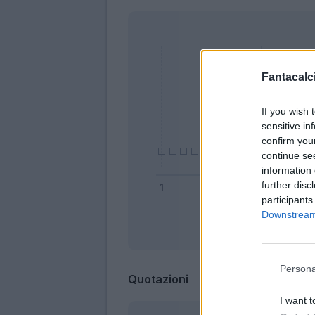
Fantacalci
If you wish 
sensitive in
confirm you
continue se
information 
further disc
participants
Downstream 
Bonus
Persona
Quotazioni
I want t