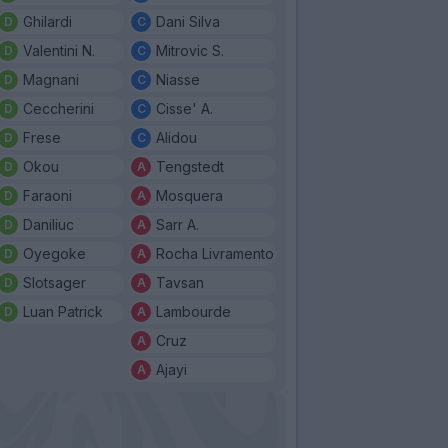
Ghilardi
Dani Silva
Valentini N.
Mitrovic S.
Magnani
Niasse
Ceccherini
Cisse' A.
Frese
Alidou
Okou
Tengstedt
Faraoni
Mosquera
Daniliuc
Sarr A.
Oyegoke
Rocha Livramento
Slotsager
Tavsan
Luan Patrick
Lambourde
Cruz
Ajayi