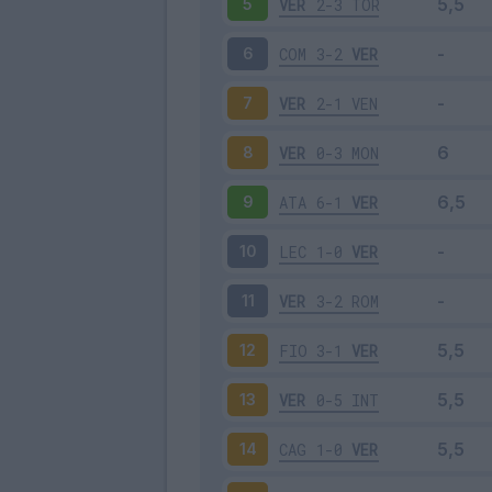
VER
2-3
TOR
5
COM
3-2
VER
6
VER
2-1
VEN
7
VER
0-3
MON
8
ATA
6-1
VER
9
LEC
1-0
VER
10
VER
3-2
ROM
11
FIO
3-1
VER
12
VER
0-5
INT
13
CAG
1-0
VER
14