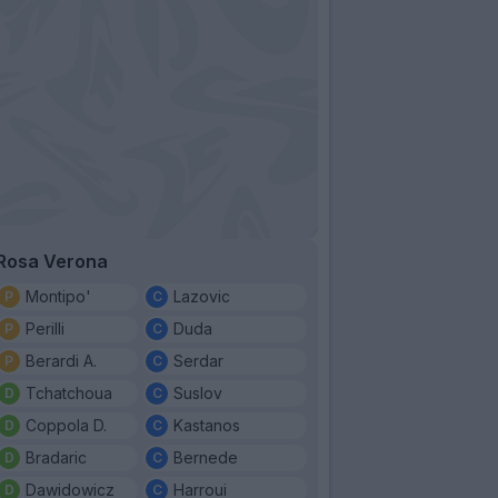
Rosa Verona
Montipo'
Lazovic
Perilli
Duda
Berardi A.
Serdar
Tchatchoua
Suslov
Coppola D.
Kastanos
Bradaric
Bernede
Dawidowicz
Harroui