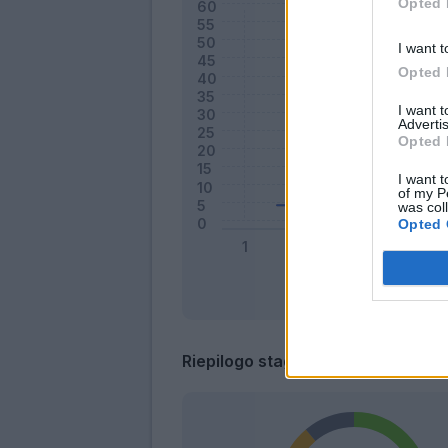
Opted 
I want t
Opted 
I want 
Advertis
Opted 
I want t
of my P
was col
Opted 
Riepilogo stagione