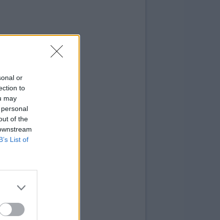
sonal or
ection to
ou may
 personal
out of the
 downstream
B’s List of