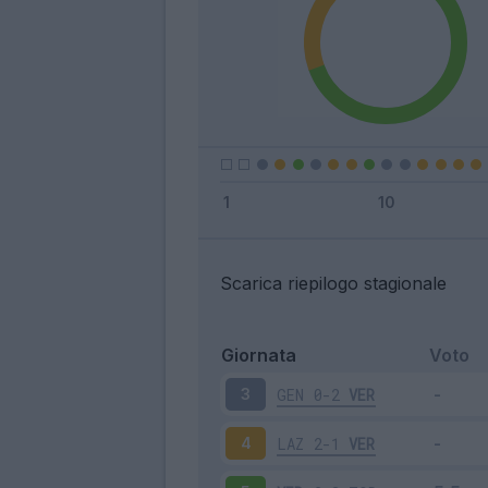
Scarica riepilogo stagionale
Giornata
Voto
GEN
0-2
VER
3
LAZ
2-1
VER
4