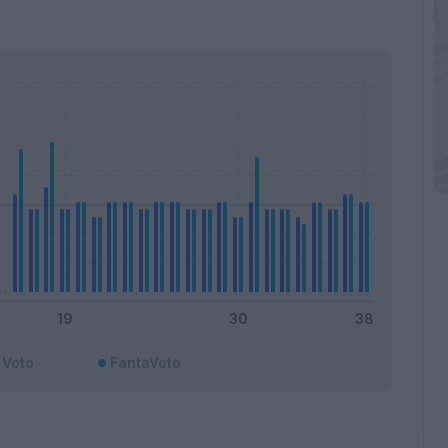
Voto
FantaVoto