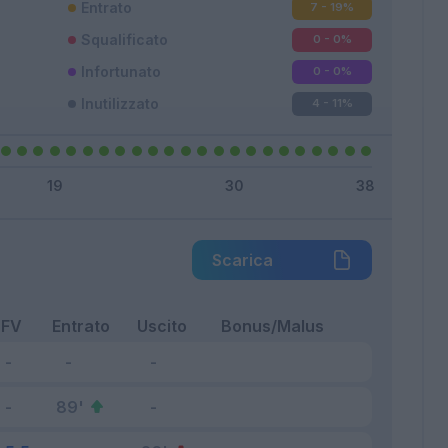
Entrato
7 - 19
%
Squalificato
0 - 0
%
Infortunato
0 - 0
%
Inutilizzato
4 - 11
%
Scarica
FV
Entrato
Uscito
Bonus/Malus