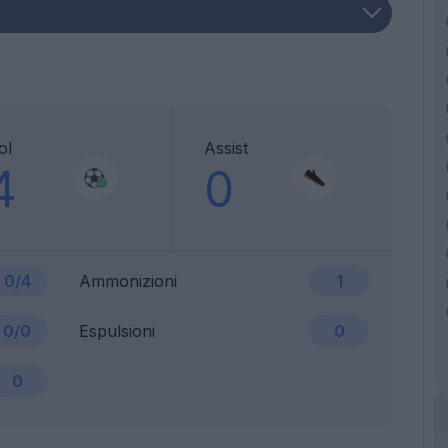
ol
Assist
4
0
0/4
Ammonizioni
1
0/0
Espulsioni
0
0