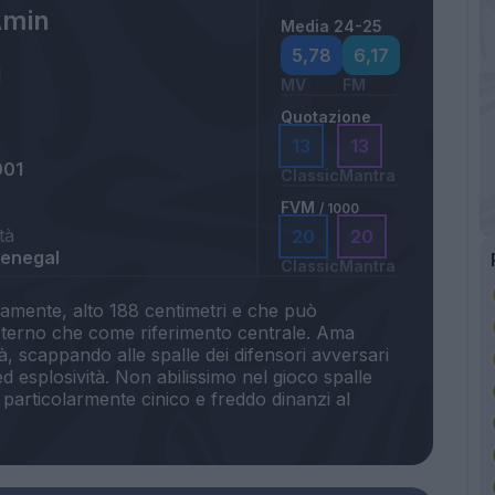
Amin
Media 24-25
5,78
6,17
MV
FM
Quotazione
13
13
001
Classic
Mantra
FVM
/ 1000
tà
20
20
Senegal
Classic
Mantra
camente, alto 188 centimetri e che può
'esterno che come riferimento centrale. Ama
tà, scappando alle spalle dei difensori avversari
d esplosività. Non abilissimo nel gioco spalle
 particolarmente cinico e freddo dinanzi al