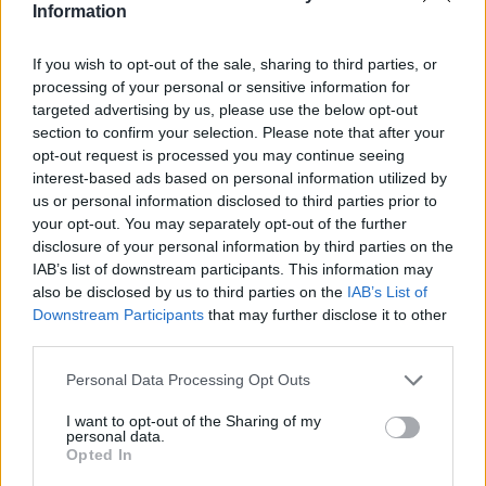
Information
If you wish to opt-out of the sale, sharing to third parties, or
processing of your personal or sensitive information for
Classic
Mantra
targeted advertising by us, please use the below opt-out
section to confirm your selection. Please note that after your
opt-out request is processed you may continue seeing
Riepilogo stagione
interest-based ads based on personal information utilized by
us or personal information disclosed to third parties prior to
your opt-out. You may separately opt-out of the further
Titolare
24 - 63
%
disclosure of your personal information by third parties on the
Entrato
2 - 5
%
IAB’s list of downstream participants. This information may
also be disclosed by us to third parties on the
IAB’s List of
Squalificato
0 - 0
%
Downstream Participants
that may further disclose it to other
Infortunato
0 - 0
%
third parties.
Inutilizzato
12 - 31
%
Personal Data Processing Opt Outs
I want to opt-out of the Sharing of my
personal data.
Opted In