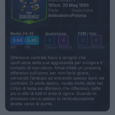
Altezza
Nato il
191cm
20 Mag 1995
Piede
Nazionalità
Ambidestro
Polonia
Media 24-25
Quotazione
FVM
/ 1000
5,64
5,46
4
4
9
9
MV
FM
Classic
Mantra
Classic
Mantra
Difensore centrale fisico e arcigno che
usufruisce della sua aggressività per svolgere il
compito di marcatore. Attua infatti un pressing
offensivo sull’uomo per non farlo girare,
cercando l’anticipo ed entrando spesso duro nei
contrasti. Di piede destro, risulta molto abile nel
colpo di testa sia difensivo che offensivo, salta
più in alto di tutti in area di rigore. Quando in
possesso cerca spesso la verticalizzazione