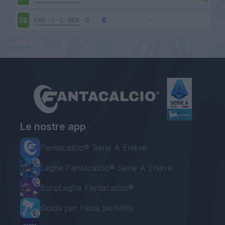
EMP
1-2
VER
38
Le nostre app
Fantacalcio® Serie A Enilive
Leghe Fantacalcio® Serie A Enilive
EuroLeghe Fantacalcio®
Guida per l'asta perfetta