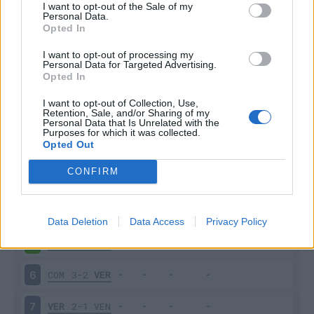
I want to opt-out of the Sale of my
Personal Data.
Opted In
Scarica riepilogo
Scarica
stagionale
I want to opt-out of processing my
Personal Data for Targeted Advertising.
Opted In
Giornata
Voto
FV
Entrato
Uscito
Bonus/Malus
I want to opt-out of Collection, Use,
Retention, Sale, and/or Sharing of my
VER
3-0
NAP
1
Personal Data that Is Unrelated with the
Purposes for which it was collected.
Opted Out
VER
0-3
JUV
2
CONFIRM
GEN
0-2
VER
3
LAZ
2-1
VER
4
Data Deletion
Data Access
Privacy Policy
VER
2-3
TOR
5
COM
3-2
VER
6
VER
2-1
VEN
7