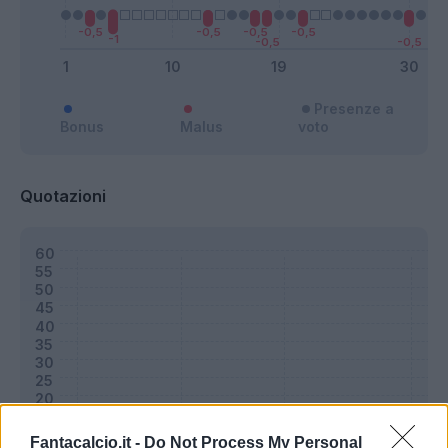
Presenze a
Bonus
Malus
voto
Quotazioni
Fantacalcio.it -
Do Not Process My Personal