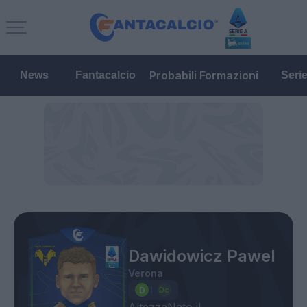
Probabili Formazioni
News
Fantacalcio
Seri
Dawidowicz Pawel
Verona