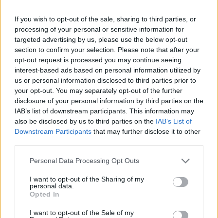
If you wish to opt-out of the sale, sharing to third parties, or
Classic
Mantra
processing of your personal or sensitive information for
targeted advertising by us, please use the below opt-out
section to confirm your selection. Please note that after your
Riepilogo stagione
opt-out request is processed you may continue seeing
interest-based ads based on personal information utilized by
us or personal information disclosed to third parties prior to
Titolare
36 - 94
%
your opt-out. You may separately opt-out of the further
Entrato
0 - 0
%
disclosure of your personal information by third parties on the
IAB’s list of downstream participants. This information may
Squalificato
0 - 0
%
also be disclosed by us to third parties on the
IAB’s List of
Infortunato
Downstream Participants
that may further disclose it to other
0 - 0
%
third parties.
Inutilizzato
2 - 5
%
Personal Data Processing Opt Outs
I want to opt-out of the Sharing of my
personal data.
Opted In
I want to opt-out of the Sale of my