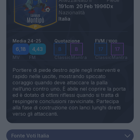
Altezza
Nato il
Piede
191cm
20 Feb 1996
Dx
Nazionalità
Italia
Media 24-25
Quotazione
FVM
/ 1000
6,18
4,43
8
8
17
17
MV
FM
Classic
Mantra
Classic
Mantra
Portiere di piede destro agile negli interventi e
rapido nelle uscite, mostrando spiccato
coraggio quando deve attaccare la palla
nell’uno contro uno. È abile nel coprire la porta
ed è dotato di ottimi riflessi quando si tratta di
respingere conclusioni ravvicinate. Partecipa
alla fase di costruzione con lanci lunghi diretti