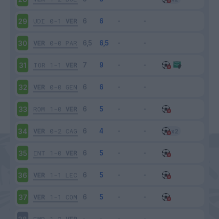
UDI
0-1
VER
29
VER
0-0
PAR
30
TOR
1-1
VER
31
VER
0-0
GEN
32
ROM
1-0
VER
33
VER
0-2
CAG
34
INT
1-0
VER
35
VER
1-1
LEC
36
VER
1-1
COM
37