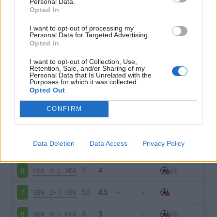
Personal Data.
Scarica riepilogo
Opted In
Scarica
stagionale
I want to opt-out of processing my
Personal Data for Targeted Advertising.
Opted In
Giornata
Voto
FV
Entrato
Uscito
Bonus/Malus
VER
3-0
NAP
I want to opt-out of Collection, Use,
1
Retention, Sale, and/or Sharing of my
Personal Data that Is Unrelated with the
Purposes for which it was collected.
VER
0-3
JUV
2
Opted Out
GEN
0-2
VER
3
CONFIRM
LAZ
2-1
VER
4
Data Deletion
Data Access
Privacy Policy
VER
2-3
TOR
5
COM
3-2
VER
6
VER
2-1
VEN
7
VER
0-3
MON
8