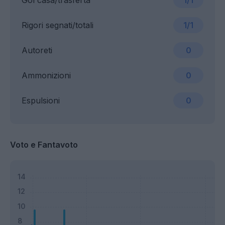
Gol casa/trasferta
1/1
Rigori segnati/totali
1/1
Autoreti
0
Ammonizioni
0
Espulsioni
0
Voto e Fantavoto