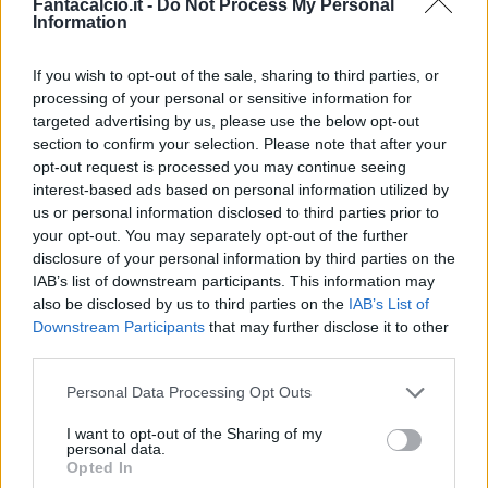
Fantacalcio.it -
Do Not Process My Personal
Information
If you wish to opt-out of the sale, sharing to third parties, or
processing of your personal or sensitive information for
Classic
Mantra
targeted advertising by us, please use the below opt-out
section to confirm your selection. Please note that after your
opt-out request is processed you may continue seeing
interest-based ads based on personal information utilized by
Riepilogo stagione
us or personal information disclosed to third parties prior to
your opt-out. You may separately opt-out of the further
Titolare
17 - 44
%
disclosure of your personal information by third parties on the
IAB’s list of downstream participants. This information may
Entrato
10 - 26
%
also be disclosed by us to third parties on the
IAB’s List of
Squalificato
0 - 0
%
Downstream Participants
that may further disclose it to other
third parties.
Infortunato
0 - 0
%
Personal Data Processing Opt Outs
Inutilizzato
11 - 28
%
I want to opt-out of the Sharing of my
personal data.
Opted In