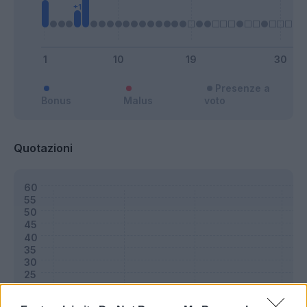
Presenze a
Bonus
Malus
voto
Quotazioni