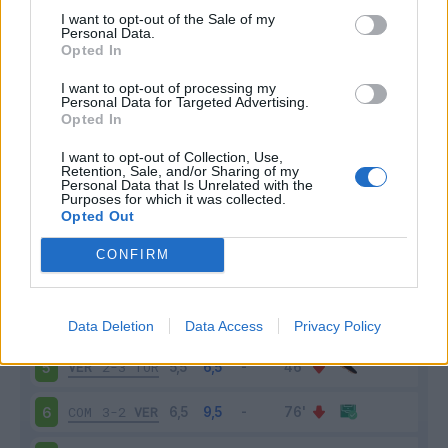
I want to opt-out of the Sale of my
Personal Data.
Opted In
Scarica riepilogo
Scarica
I want to opt-out of processing my
stagionale
Personal Data for Targeted Advertising.
Opted In
Giornata
Voto
FV
Entrato
Uscito
Bonus/Malus
I want to opt-out of Collection, Use,
Retention, Sale, and/or Sharing of my
Personal Data that Is Unrelated with the
VER
3-0
NAP
1
Purposes for which it was collected.
Opted Out
VER
0-3
JUV
2
CONFIRM
GEN
0-2
VER
3
LAZ
2-1
VER
4
Data Deletion
Data Access
Privacy Policy
VER
2-3
TOR
5
COM
3-2
VER
6