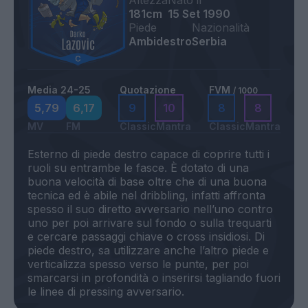
Altezza
Nato il
181cm
15 Set 1990
Piede
Nazionalità
Ambidestro
Serbia
Media 24-25
Quotazione
FVM
/ 1000
5,79
6,17
9
10
8
8
MV
FM
Classic
Mantra
Classic
Mantra
Esterno di piede destro capace di coprire tutti i
ruoli su entrambe le fasce. È dotato di una
buona velocità di base oltre che di una buona
tecnica ed è abile nel dribbling, infatti affronta
spesso il suo diretto avversario nell’uno contro
uno per poi arrivare sul fondo o sulla trequarti
e cercare passaggi chiave o cross insidiosi. Di
piede destro, sa utilizzare anche l’altro piede e
verticalizza spesso verso le punte, per poi
smarcarsi in profondità o inserirsi tagliando fuori