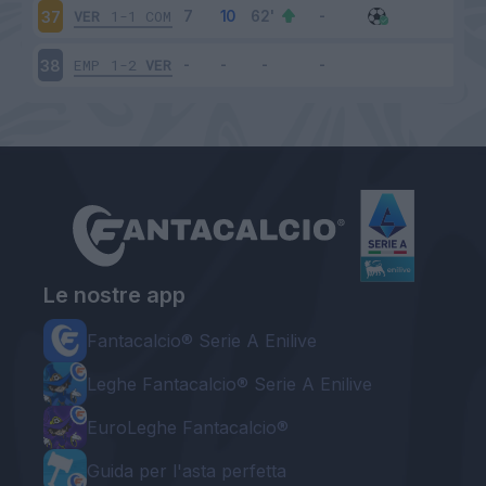
VER
1-1
COM
37
EMP
1-2
VER
38
Le nostre app
Fantacalcio® Serie A Enilive
Leghe Fantacalcio® Serie A Enilive
EuroLeghe Fantacalcio®
Guida per l'asta perfetta