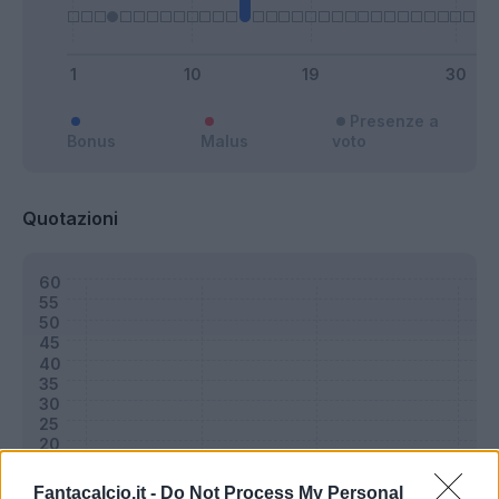
Presenze a
Bonus
Malus
voto
Quotazioni
Fantacalcio.it -
Do Not Process My Personal