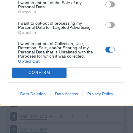
I want to opt-out of the Sale of my
Personal Data.
Opted In
Scarica riepilogo
Scarica
stagionale
I want to opt-out of processing my
Personal Data for Targeted Advertising.
Opted In
Giornata
Voto
FV
Entrato
Uscito
Bonus/Malus
I want to opt-out of Collection, Use,
Retention, Sale, and/or Sharing of my
UDI
1-1
VER
1
Personal Data that Is Unrelated with the
Purposes for which it was collected.
Opted Out
INT
1-2
UDI
2
CONFIRM
PIS
0-1
UDI
3
UDI
0-3
MIL
4
Data Deletion
Data Access
Privacy Policy
SAS
3-1
UDI
5
UDI
1-1
CAG
6
CRE
1-1
UDI
7