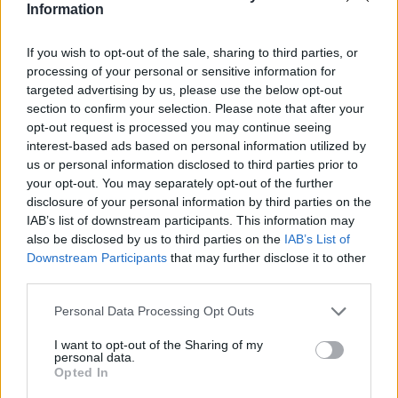
Information
If you wish to opt-out of the sale, sharing to third parties, or
processing of your personal or sensitive information for
Classic
Mantra
targeted advertising by us, please use the below opt-out
section to confirm your selection. Please note that after your
opt-out request is processed you may continue seeing
Riepilogo stagione
interest-based ads based on personal information utilized by
us or personal information disclosed to third parties prior to
your opt-out. You may separately opt-out of the further
Titolare
0 - 0
%
disclosure of your personal information by third parties on the
Entrato
3 - 7
%
IAB’s list of downstream participants. This information may
also be disclosed by us to third parties on the
IAB’s List of
Squalificato
0 - 0
%
Downstream Participants
that may further disclose it to other
Infortunato
0 - 0
%
third parties.
Inutilizzato
35 - 92
%
Personal Data Processing Opt Outs
I want to opt-out of the Sharing of my
personal data.
Opted In