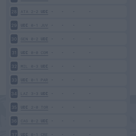
ATA
2-2
UDI
28
UDI
0-1
JUV
29
GEN
0-2
UDI
30
UDI
0-0
COM
31
MIL
0-3
UDI
32
UDI
0-1
PAR
33
LAZ
3-3
UDI
34
UDI
2-0
TOR
35
CAG
0-2
UDI
36
UDI
0-1
CRE
37