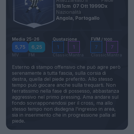
Altezza
Nato il
Piede
181cm
07 Ott 1999
Dx
Nazionalità
Angola, Portogallo
Media 25-26
Quotazione
FVM
/ 1000
5,75
6,25
1
1
7
7
MV
FM
Classic
Mantra
Classic
Mantra
Esterno di stampo offensivo che può agire però
serenamente a tutta fascia, sulla corsia di
destra, quella del piede preferito. Allo stesso
tempo può giocare anche sulla trequarti. Non
ferratissimo nella fase di possesso, abbastanza
aggressivo nel primo pressing. Ama andare sul
fondo sovrapponendosi per il cross, ma allo
stesso tempo non disdegna l'ingresso in area,
sia in inserimento che in progressione palla al