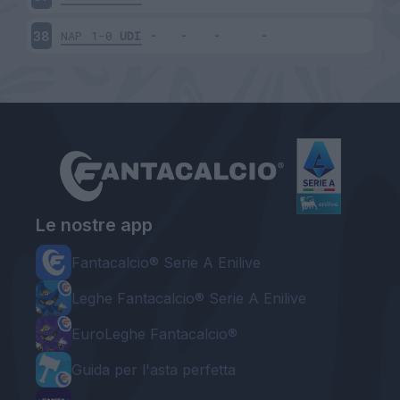
NAP
1-0
UDI
38
Le nostre app
Fantacalcio® Serie A Enilive
Leghe Fantacalcio® Serie A Enilive
EuroLeghe Fantacalcio®
Guida per l'asta perfetta