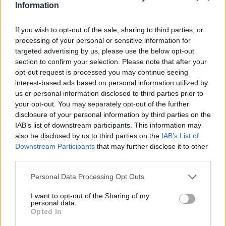
Information
If you wish to opt-out of the sale, sharing to third parties, or
processing of your personal or sensitive information for
Classic
Mantra
targeted advertising by us, please use the below opt-out
section to confirm your selection. Please note that after your
opt-out request is processed you may continue seeing
Riepilogo stagione
interest-based ads based on personal information utilized by
us or personal information disclosed to third parties prior to
your opt-out. You may separately opt-out of the further
Titolare
2 - 5
%
disclosure of your personal information by third parties on the
Entrato
0 - 0
%
IAB’s list of downstream participants. This information may
also be disclosed by us to third parties on the
IAB’s List of
Squalificato
0 - 0
%
Downstream Participants
that may further disclose it to other
Infortunato
0 - 0
%
third parties.
Inutilizzato
36 - 94
%
Personal Data Processing Opt Outs
I want to opt-out of the Sharing of my
personal data.
Opted In