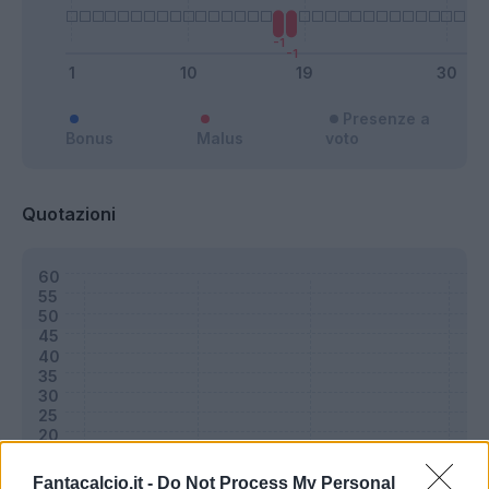
Presenze a
Bonus
Malus
voto
Quotazioni
Fantacalcio.it -
Do Not Process My Personal