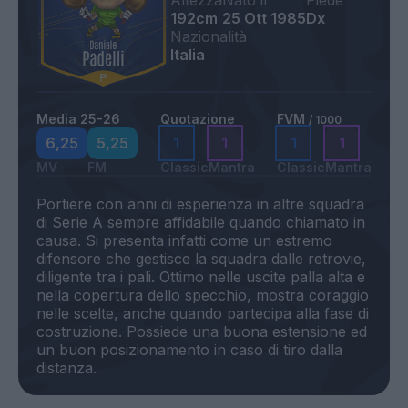
Altezza
Nato il
Piede
192cm
25 Ott 1985
Dx
Nazionalità
Italia
Media 25-26
Quotazione
FVM
/ 1000
6,25
5,25
1
1
1
1
MV
FM
Classic
Mantra
Classic
Mantra
Portiere con anni di esperienza in altre squadra
di Serie A sempre affidabile quando chiamato in
causa. Si presenta infatti come un estremo
difensore che gestisce la squadra dalle retrovie,
diligente tra i pali. Ottimo nelle uscite palla alta e
nella copertura dello specchio, mostra coraggio
nelle scelte, anche quando partecipa alla fase di
costruzione. Possiede una buona estensione ed
un buon posizionamento in caso di tiro dalla