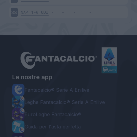
NAP
1-0
UDI
38
Le nostre app
Fantacalcio® Serie A Enilive
Leghe Fantacalcio® Serie A Enilive
EuroLeghe Fantacalcio®
Guida per l'asta perfetta