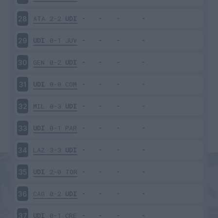
ATA
2-2
UDI
28
UDI
0-1
JUV
29
GEN
0-2
UDI
30
UDI
0-0
COM
31
MIL
0-3
UDI
32
UDI
0-1
PAR
33
LAZ
3-3
UDI
34
UDI
2-0
TOR
35
CAG
0-2
UDI
36
UDI
0-1
CRE
37