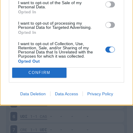
I want to opt-out of the Sale of my
Personal Data.
Opted In
Scarica riepilogo
Scarica
stagionale
I want to opt-out of processing my
Personal Data for Targeted Advertising.
Opted In
Giornata
Voto
FV
Entrato
Uscito
Bonus/Malus
I want to opt-out of Collection, Use,
Retention, Sale, and/or Sharing of my
UDI
1-1
VER
1
Personal Data that Is Unrelated with the
Purposes for which it was collected.
Opted Out
INT
1-2
UDI
2
CONFIRM
PIS
0-1
UDI
3
UDI
0-3
MIL
4
Data Deletion
Data Access
Privacy Policy
SAS
3-1
UDI
5
UDI
1-1
CAG
6
CRE
1-1
UDI
7