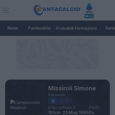
Probabili Formazioni
News
Fantacalcio
Seri
Missiroli Simone
Sassuolo
Altezza
Nato il
Piede
191cm
23 Mag 1986
Dx