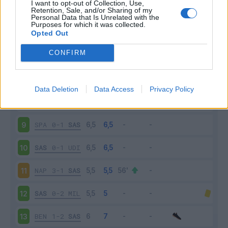
I want to opt-out of Collection, Use,
SAS
1-3
JUV
4
Retention, Sale, and/or Sharing of my
Personal Data that Is Unrelated with the
Purposes for which it was collected.
CAG
0-1
SAS
5
Opted Out
CONFIRM
SAS
0-1
BOL
6
LAZ
6-1
SAS
7
Data Deletion
Data Access
Privacy Policy
SAS
0-0
CHI
8
SPA
0-1
SAS
9
SAS
0-1
UDI
10
NAP
3-1
SAS
11
SAS
0-2
MIL
12
BEN
1-2
SAS
13