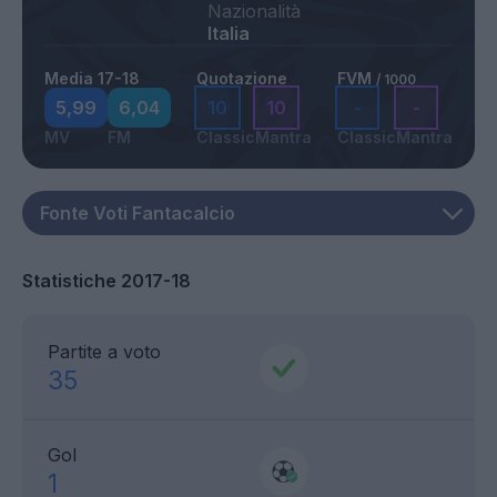
Nazionalità
Italia
Media 17-18
Quotazione
FVM
/ 1000
5,99
6,04
10
10
-
-
MV
FM
Classic
Mantra
Classic
Mantra
Statistiche 2017-18
Partite a voto
35
Gol
1