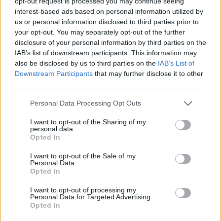
opt-out request is processed you may continue seeing
interest-based ads based on personal information utilized by
Infortunato
0 - 0
%
us or personal information disclosed to third parties prior to
Inutilizzato
3 - 7
%
your opt-out. You may separately opt-out of the further
disclosure of your personal information by third parties on the
IAB’s list of downstream participants. This information may
also be disclosed by us to third parties on the
IAB’s List of
Downstream Participants
that may further disclose it to other
third parties.
Personal Data Processing Opt Outs
Scarica riepilogo
Scarica
stagionale
I want to opt-out of the Sharing of my
personal data.
Opted In
Giornata
Voto
FV
Entrato
Uscito
Bonus/Malus
I want to opt-out of the Sale of my
Personal Data.
SAS
0-0
GEN
1
Opted In
TOR
3-0
SAS
2
I want to opt-out of processing my
Personal Data for Targeted Advertising.
Opted In
ATA
2-1
SAS
3