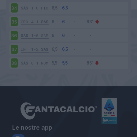
SAS
1-0
FIO
34
CRO
4-1
SAS
35
SAS
1-0
SAM
36
INT
1-2
SAS
37
SAS
0-1
ROM
38
Le nostre app