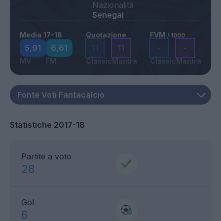
Nazionalità
Senegal
Media 17-18
Quotazione
FVM
/ 1000
5,91
6,61
11
11
-
-
MV
FM
Classic
Mantra
Classic
Mantra
Statistiche 2017-18
Partite a voto
28
Gol
6