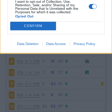
I want to opt-out of Collection, Use,
FIO
2-1
BOL
4
Retention, Sale, and/or Sharing of my
Personal Data that Is Unrelated with the
Purposes for which it was collected.
JUV
1-0
FIO
5
Opted Out
CONFIRM
FIO
1-1
ATA
6
CHI
2-1
FIO
7
Data Deletion
Data Access
Privacy Policy
FIO
2-1
UDI
8
BEN
0-3
FIO
9
FIO
3-0
TOR
10
CRO
2-1
FIO
11
FIO
2-4
ROM
12
SPA
1-1
FIO
13