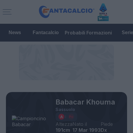
Probabili Formazioni
News
Fantacalcio
Seri
Babacar Khouma
Sassuolo
Altezza
Nato il
Piede
191cm
17 Mar 1993
Dx