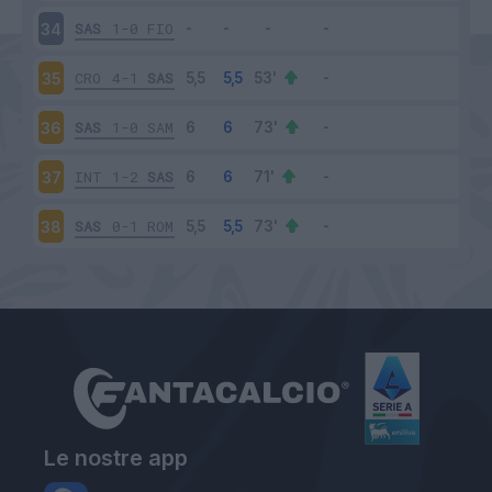
SAS
1-0
FIO
34
CRO
4-1
SAS
35
SAS
1-0
SAM
36
INT
1-2
SAS
37
SAS
0-1
ROM
38
Le nostre app