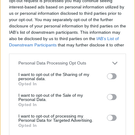
opt-out request is processed you may continue seeing
interest-based ads based on personal information utilized by
Infortunato
0 - 0
%
us or personal information disclosed to third parties prior to
Inutilizzato
9 - 23
%
your opt-out. You may separately opt-out of the further
disclosure of your personal information by third parties on the
IAB’s list of downstream participants. This information may
also be disclosed by us to third parties on the
IAB’s List of
Downstream Participants
that may further disclose it to other
third parties.
Personal Data Processing Opt Outs
Scarica riepilogo
Scarica
stagionale
I want to opt-out of the Sharing of my
personal data.
Opted In
Giornata
Voto
FV
Entrato
Uscito
Bonus/Malus
I want to opt-out of the Sale of my
Personal Data.
INT
3-0
FIO
1
Opted In
FIO
1-2
SAM
2
I want to opt-out of processing my
Personal Data for Targeted Advertising.
Opted In
VER
0-5
FIO
3