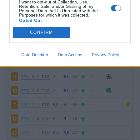
I want to opt-out of Collection, Use,
FIO
2-1
BOL
4
Retention, Sale, and/or Sharing of my
Personal Data that Is Unrelated with the
Purposes for which it was collected.
JUV
1-0
FIO
5
Opted Out
CONFIRM
FIO
1-1
ATA
6
CHI
2-1
FIO
7
Data Deletion
Data Access
Privacy Policy
FIO
2-1
UDI
8
BEN
0-3
FIO
9
FIO
3-0
TOR
10
CRO
2-1
FIO
11
FIO
2-4
ROM
12
SPA
1-1
FIO
13