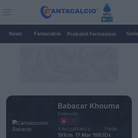
Probabili Formazioni
News
Fantacalcio
Seri
Babacar Khouma
Sassuolo
Altezza
Nato il
Piede
191cm
17 Mar 1993
Dx