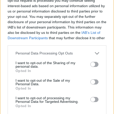
opt-out request is processed you may continue seeing
interest-based ads based on personal information utilized by
Infortunato
0 - 0
%
us or personal information disclosed to third parties prior to
Inutilizzato
9 - 23
%
your opt-out. You may separately opt-out of the further
disclosure of your personal information by third parties on the
IAB’s list of downstream participants. This information may
also be disclosed by us to third parties on the
IAB’s List of
Downstream Participants
that may further disclose it to other
third parties.
Personal Data Processing Opt Outs
Scarica riepilogo
Scarica
stagionale
I want to opt-out of the Sharing of my
personal data.
Opted In
Giornata
Voto
FV
Entrato
Uscito
Bonus/Malus
I want to opt-out of the Sale of my
Personal Data.
INT
3-0
FIO
1
Opted In
FIO
1-2
SAM
2
I want to opt-out of processing my
Personal Data for Targeted Advertising.
Opted In
VER
0-5
FIO
3