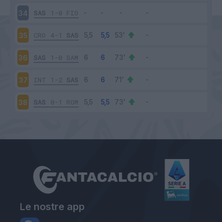
SAS
1-0
FIO
34
CRO
4-1
SAS
35
SAS
1-0
SAM
36
INT
1-2
SAS
37
SAS
0-1
ROM
38
Le nostre app