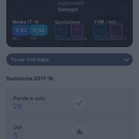
Nazionalità
Senegal
Media 17-18
Quotazione
FVM
/ 1000
5,93
6,62
11
11
-
-
MV
FM
Classic
Mantra
Classic
Mantra
Statistiche 2017-18
Partite a voto
28
Gol
6