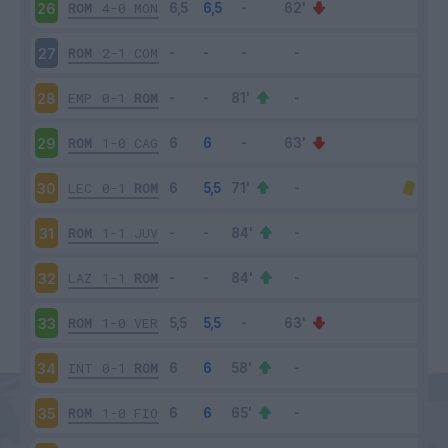
ROM
4-0
MON
26
ROM
2-1
COM
27
EMP
0-1
ROM
28
ROM
1-0
CAG
29
LEC
0-1
ROM
30
ROM
1-1
JUV
31
LAZ
1-1
ROM
32
ROM
1-0
VER
33
INT
0-1
ROM
34
ROM
1-0
FIO
35