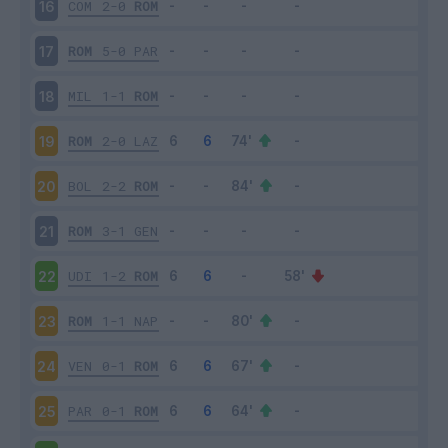
COM
2-0
ROM
16
ROM
5-0
PAR
17
MIL
1-1
ROM
18
ROM
2-0
LAZ
19
BOL
2-2
ROM
20
ROM
3-1
GEN
21
UDI
1-2
ROM
22
ROM
1-1
NAP
23
VEN
0-1
ROM
24
PAR
0-1
ROM
25