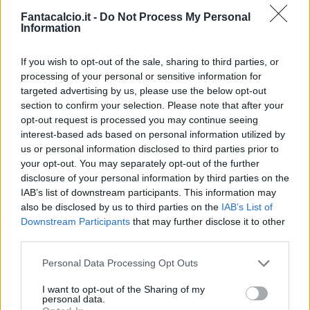
Fantacalcio.it -
Do Not Process My Personal
Information
If you wish to opt-out of the sale, sharing to third parties, or
processing of your personal or sensitive information for
targeted advertising by us, please use the below opt-out
Classic
Mantra
section to confirm your selection. Please note that after your
opt-out request is processed you may continue seeing
interest-based ads based on personal information utilized by
us or personal information disclosed to third parties prior to
Riepilogo stagione
your opt-out. You may separately opt-out of the further
disclosure of your personal information by third parties on the
Titolare
5 - 13
%
IAB’s list of downstream participants. This information may
also be disclosed by us to third parties on the
IAB’s List of
Entrato
26 - 68
%
Downstream Participants
that may further disclose it to other
Squalificato
0 - 0
%
third parties.
Infortunato
0 - 0
%
Personal Data Processing Opt Outs
Inutilizzato
7 - 18
%
I want to opt-out of the Sharing of my
personal data.