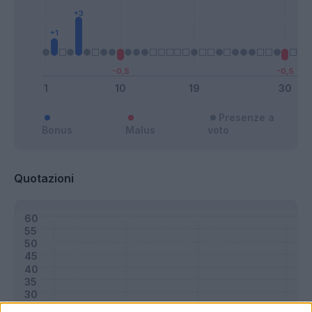
Presenze a
Bonus
Malus
voto
Quotazioni