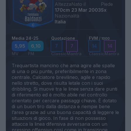
Altezza
Nato il
Piede
170cm
23 Mar 2003
Sx
Nazionalità
Italia
Media 24-25
Quotazione
FVM
/ 1000
5,95
6,10
7
7
14
14
MV
FM
Classic
Mantra
Classic
Mantra
Trequartista mancino che ama agire alle spalle
di una o più punte, preferibilmente in zona
centrale. Calciatore brevilineo, agile e rapido
nello stretto, dove risulta letale con i suoi
dribbling. Si muove tra le linee senza dare punti
di riferimento ed è molto abile nel controllo
orientato per cercare passaggi chiave. È dotato
di un buon tiro dalla distanza e riempie bene
l’area grazie ad una buona capacità di leggere le
situazioni di gioco. In fase di non possesso
attacca la linea difensiva avversaria con un
pressing offensivo così come in transizione