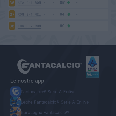
ATA
2-1
ROM
36
ROM
3-1
MIL
37
TOR
0-2
ROM
38
Le nostre app
Fantacalcio® Serie A Enilive
Leghe Fantacalcio® Serie A Enilive
EuroLeghe Fantacalcio®