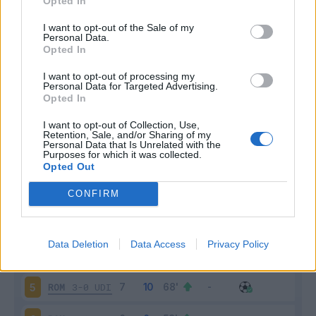
Opted In
I want to opt-out of the Sale of my
Personal Data.
Opted In
I want to opt-out of processing my
Scarica riepilogo
Personal Data for Targeted Advertising.
Scarica
stagionale
Opted In
I want to opt-out of Collection, Use,
Retention, Sale, and/or Sharing of my
Giornata
Voto
FV
Entrato
Uscito
Bonus/Malus
Personal Data that Is Unrelated with the
Purposes for which it was collected.
CAG
0-0
ROM
1
Opted Out
ROM
1-2
EMP
2
CONFIRM
JUV
0-0
ROM
3
Data Deletion
Data Access
Privacy Policy
GEN
1-1
ROM
4
ROM
3-0
UDI
5