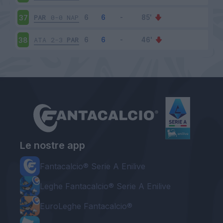
PAR
0-0
NAP
37
ATA
2-3
PAR
38
Le nostre app
Fantacalcio® Serie A Enilive
Leghe Fantacalcio® Serie A Enilive
EuroLeghe Fantacalcio®