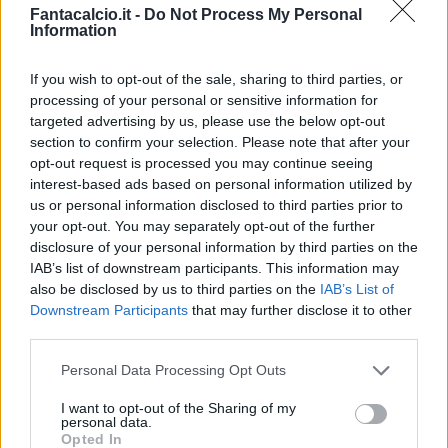
Fantacalcio.it -
Do Not Process My Personal
Information
If you wish to opt-out of the sale, sharing to third parties, or
processing of your personal or sensitive information for
targeted advertising by us, please use the below opt-out
Classic
Mantra
section to confirm your selection. Please note that after your
opt-out request is processed you may continue seeing
interest-based ads based on personal information utilized by
Riepilogo stagione
us or personal information disclosed to third parties prior to
your opt-out. You may separately opt-out of the further
disclosure of your personal information by third parties on the
Titolare
34 - 89
%
IAB’s list of downstream participants. This information may
Entrato
1 - 2
%
also be disclosed by us to third parties on the
IAB’s List of
Downstream Participants
that may further disclose it to other
Squalificato
0 - 0
%
third parties.
Infortunato
0 - 0
%
Personal Data Processing Opt Outs
Inutilizzato
3 - 7
%
I want to opt-out of the Sharing of my
personal data.
Opted In