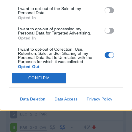
I want to opt-out of the Sale of my
Personal Data.
Opted In
Scarica riepilogo
I want to opt-out of processing my
Scarica
Personal Data for Targeted Advertising.
stagionale
Opted In
I want to opt-out of Collection, Use,
Giornata
Voto
FV
Entrato
Uscito
Bonus/Malus
Retention, Sale, and/or Sharing of my
Personal Data that Is Unrelated with the
PAR
1-1
FIO
1
Purposes for which it was collected.
Opted Out
PAR
2-1
MIL
2
CONFIRM
NAP
2-1
PAR
3
Data Deletion
Data Access
Privacy Policy
PAR
2-3
UDI
4
LEC
2-2
PAR
5
PAR
2-3
CAG
6