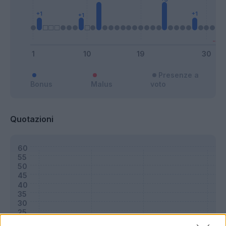
Presenze a
Bonus
Malus
voto
Quotazioni