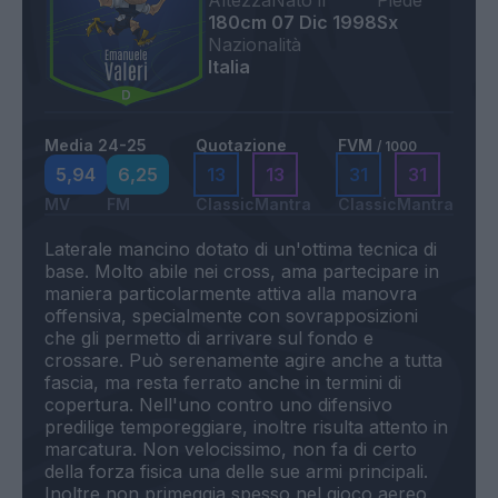
Altezza
Nato il
Piede
180cm
07 Dic 1998
Sx
Nazionalità
Italia
Media 24-25
Quotazione
FVM
/ 1000
5,94
6,25
13
13
31
31
MV
FM
Classic
Mantra
Classic
Mantra
Laterale mancino dotato di un'ottima tecnica di
base. Molto abile nei cross, ama partecipare in
maniera particolarmente attiva alla manovra
offensiva, specialmente con sovrapposizioni
che gli permetto di arrivare sul fondo e
crossare. Può serenamente agire anche a tutta
fascia, ma resta ferrato anche in termini di
copertura. Nell'uno contro uno difensivo
predilige temporeggiare, inoltre risulta attento in
marcatura. Non velocissimo, non fa di certo
della forza fisica una delle sue armi principali.