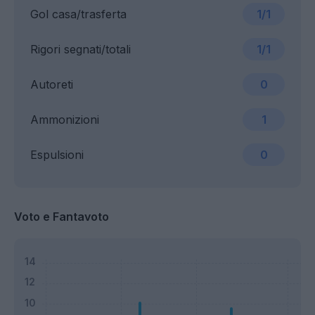
Gol casa/trasferta
1/1
Rigori segnati/totali
1/1
Autoreti
0
Ammonizioni
1
Espulsioni
0
Voto e Fantavoto