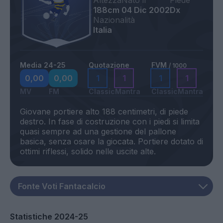
Altezza
Nato il
Piede
188cm
04 Dic 2002
Dx
Nazionalità
Italia
Media 24-25
Quotazione
FVM
/ 1000
0,00
0,00
1
1
1
1
MV
FM
Classic
Mantra
Classic
Mantra
Giovane portiere alto 188 centimetri, di piede
destro. In fase di costruzione con i piedi si limita
quasi sempre ad una gestione del pallone
basica, senza osare la giocata. Portiere dotato di
Statistiche 2024-25