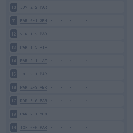
JUV
2-2
PAR
10
PAR
0-1
GEN
11
VEN
1-2
PAR
12
PAR
1-3
ATA
13
PAR
3-1
LAZ
14
INT
3-1
PAR
15
PAR
2-3
VER
16
ROM
5-0
PAR
17
PAR
2-1
MON
18
TOR
0-0
PAR
19