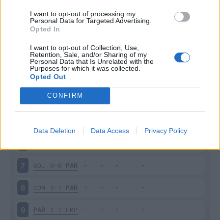
I want to opt-out of processing my
Giornata
Voto
FV
Entrato
Uscito
Bonus/Malus
Personal Data for Targeted Advertising.
Opted In
PAR
1-1
FIO
1
I want to opt-out of Collection, Use,
Retention, Sale, and/or Sharing of my
PAR
2-1
MIL
2
Personal Data that Is Unrelated with the
Purposes for which it was collected.
Opted Out
NAP
2-1
PAR
3
CONFIRM
PAR
2-3
UDI
4
LEC
2-2
PAR
5
Data Deletion
Data Access
Privacy Policy
PAR
2-3
CAG
6
BOL
0-0
PAR
7
COM
1-1
PAR
8
PAR
1-1
EMP
9