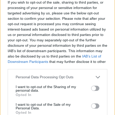
If you wish to opt-out of the sale, sharing to third parties, or
processing of your personal or sensitive information for
targeted advertising by us, please use the below opt-out
Riepilogo stagione
section to confirm your selection. Please note that after your
opt-out request is processed you may continue seeing
Titolare
interest-based ads based on personal information utilized by
0 - 0
%
us or personal information disclosed to third parties prior to
Entrato
0 - 0
%
your opt-out. You may separately opt-out of the further
disclosure of your personal information by third parties on the
Squalificato
0 - 0
%
IAB’s list of downstream participants. This information may
Infortunato
0 - 0
%
also be disclosed by us to third parties on the
IAB’s List of
Downstream Participants
that may further disclose it to other
Inutilizzato
38 - 100
%
third parties.
Personal Data Processing Opt Outs
I want to opt-out of the Sharing of my
personal data.
Opted In
Scarica riepilogo
I want to opt-out of the Sale of my
Scarica
Personal Data.
stagionale
Opted In