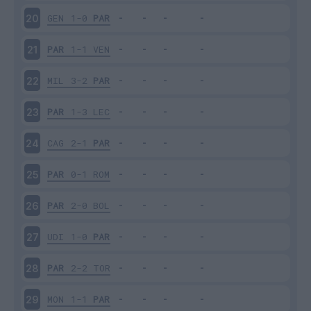
GEN
1-0
PAR
20
PAR
1-1
VEN
21
MIL
3-2
PAR
22
PAR
1-3
LEC
23
CAG
2-1
PAR
24
PAR
0-1
ROM
25
PAR
2-0
BOL
26
UDI
1-0
PAR
27
PAR
2-2
TOR
28
MON
1-1
PAR
29