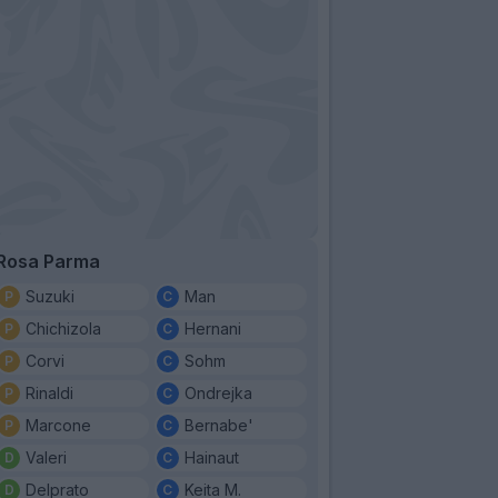
Rosa Parma
Suzuki
Man
Chichizola
Hernani
Corvi
Sohm
Rinaldi
Ondrejka
Marcone
Bernabe'
Valeri
Hainaut
Delprato
Keita M.