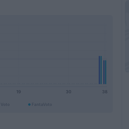
Voto
FantaVoto