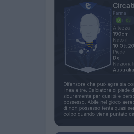
Circat
Parma
Altezza
190cm
Nato il
10 Ott 2
Piede
Dx
Nazionali
Australia,
Difensore che può agire sia co
linea a tre. Calciatore di piede
sicuramente per qualità e person
possesso. Abile nel gioco aereo
di non possesso tenta quasi se