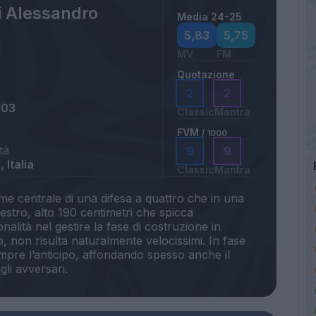
i Alessandro
Media 24-25
5,83
5,75
MV
FM
Quotazione
2
2
003
Classic
Mantra
FVM
/ 1000
tà
9
9
 Italia
Classic
Mantra
me centrale di una difesa a quattro che in una
 destro, alto 190 centimetri che spicca
alità nel gestire la fase di costruzione in
, non risulta naturalmente velocissimi. In fase
mpre l’anticipo, affondando spesso anche il