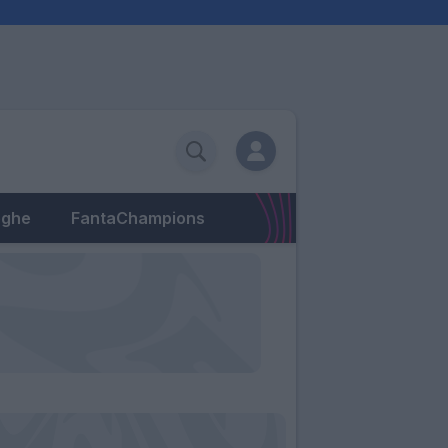
eghe
FantaChampions