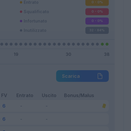
Entrato
0 - 0
%
Squalificato
0 - 0
%
Infortunato
0 - 0
%
Inutilizzato
32 - 84
%
Scarica
FV
Entrato
Uscito
Bonus/Malus