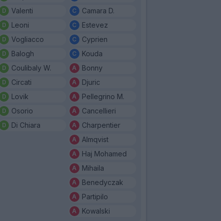
Valenti
Camara D.
Leoni
Estevez
Vogliacco
Cyprien
Balogh
Kouda
Coulibaly W.
Bonny
Circati
Djuric
Lovik
Pellegrino M.
Osorio
Cancellieri
Di Chiara
Charpentier
Almqvist
Haj Mohamed
Mihaila
Benedyczak
Partipilo
Kowalski