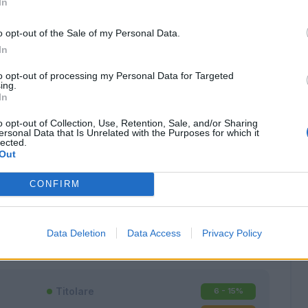
In
o opt-out of the Sale of my Personal Data.
In
to opt-out of processing my Personal Data for Targeted
ing.
In
o opt-out of Collection, Use, Retention, Sale, and/or Sharing
ersonal Data that Is Unrelated with the Purposes for which it
lected.
Out
CONFIRM
Classic
Mantra
Data Deletion
Data Access
Privacy Policy
Titolare
6 - 15
%