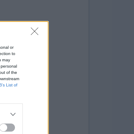
sonal or
ection to
ou may
 personal
out of the
 downstream
B’s List of