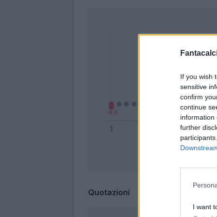
Fantacalci
If you wish 
sensitive in
confirm you
continue se
information 
further disc
participants
Downstream 
Bonus
Persona
Quotazioni
I want t