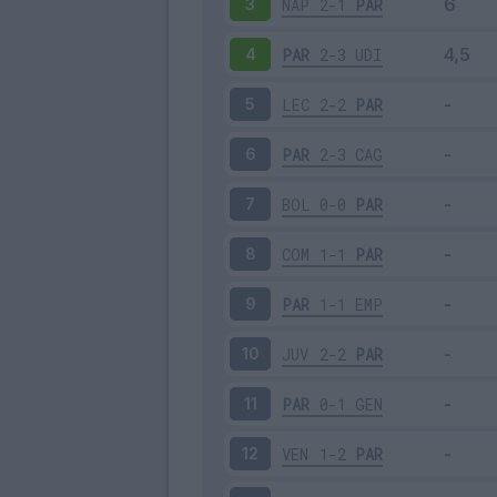
NAP
2-1
PAR
3
PAR
2-3
UDI
4
LEC
2-2
PAR
5
PAR
2-3
CAG
6
BOL
0-0
PAR
7
COM
1-1
PAR
8
PAR
1-1
EMP
9
JUV
2-2
PAR
10
PAR
0-1
GEN
11
VEN
1-2
PAR
12