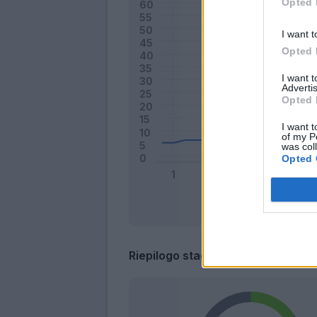
Opted 
I want t
Opted 
I want 
Advertis
Opted 
I want t
of my P
was col
Opted 
Riepilogo stagione