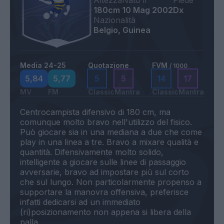
Altezza
Nato il
Piede
180cm
10 Mag 2002
Dx
Nazionalità
Belgio, Guinea
Media 24-25
Quotazione
FVM
/ 1000
5,84
5,77
5
5
14
17
MV
FM
Classic
Mantra
Classic
Mantra
Centrocampista difensivo di 180 cm, ma
comunque molto bravo nell'utilizzo del fisico.
Può giocare sia in una mediana a due che come
play in una linea a tre. Bravo a mixare qualità e
quantità. Difensivamente molto solido,
intelligente a giocare sulle linee di passaggio
avversarie, bravo ad impostare più sul corto
che sul lungo. Non particolarmente propenso a
supportare la manovra offensiva, preferisce
infatti dedicarsi ad un immediato
(ri)posizionamento non appena si libera della