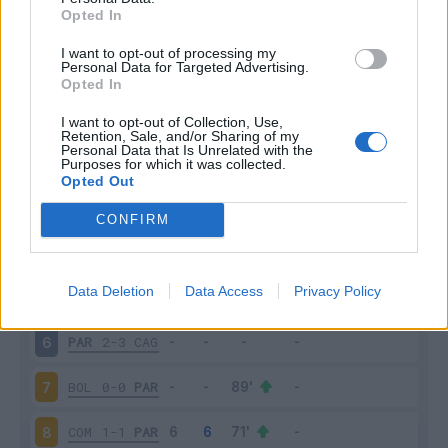
Opted In
I want to opt-out of processing my
Personal Data for Targeted Advertising.
Opted In
Scarica riepilogo
Scarica
stagionale
I want to opt-out of Collection, Use,
Retention, Sale, and/or Sharing of my
Personal Data that Is Unrelated with the
Purposes for which it was collected.
Giornata
Voto
FV
Entrato
Uscito
Bonus/Malus
Opted Out
NAP
2-1
PAR
3
CONFIRM
PAR
2-3
UDI
4
Data Deletion
Data Access
Privacy Policy
LEC
2-2
PAR
5
PAR
2-3
CAG
6
BOL
0-0
PAR
7
COM
1-1
PAR
8