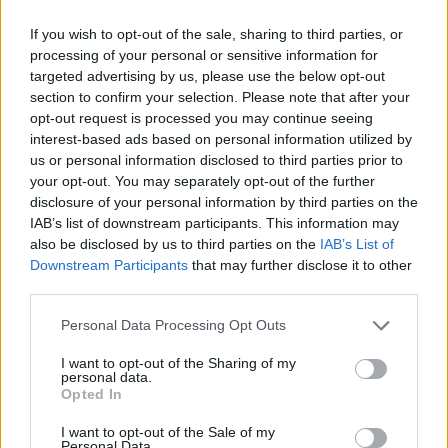
If you wish to opt-out of the sale, sharing to third parties, or
processing of your personal or sensitive information for
targeted advertising by us, please use the below opt-out
section to confirm your selection. Please note that after your
opt-out request is processed you may continue seeing
Classic
Mantra
interest-based ads based on personal information utilized by
us or personal information disclosed to third parties prior to
your opt-out. You may separately opt-out of the further
Riepilogo stagione
disclosure of your personal information by third parties on the
IAB’s list of downstream participants. This information may
also be disclosed by us to third parties on the
IAB’s List of
Titolare
24 - 66
%
Downstream Participants
that may further disclose it to other
Entrato
third parties.
6 - 16
%
Squalificato
0 - 0
%
Personal Data Processing Opt Outs
Infortunato
0 - 0
%
I want to opt-out of the Sharing of my
personal data.
Inutilizzato
6 - 16
%
Opted In
I want to opt-out of the Sale of my
Personal Data.