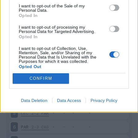
I want to opt-out of the Sale of my
Personal Data.
Opted In
Scarica riepilogo
Scarica
I want to opt-out of processing my
stagionale
Personal Data for Targeted Advertising.
Opted In
Giornata
Voto
FV
Entrato
Uscito
Bonus/Malus
I want to opt-out of Collection, Use,
Retention, Sale, and/or Sharing of my
Personal Data that Is Unrelated with the
PAR
1-1
FIO
1
Purposes for which it was collected.
Opted Out
PAR
2-1
MIL
2
CONFIRM
NAP
2-1
PAR
3
PAR
2-3
UDI
4
Data Deletion
Data Access
Privacy Policy
LEC
2-2
PAR
5
PAR
2-3
CAG
6