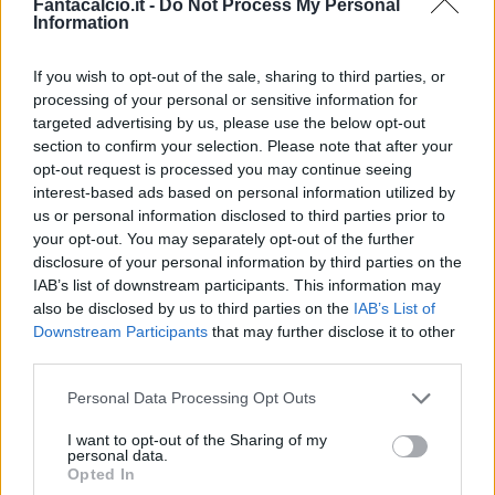
Fantacalcio.it -
Do Not Process My Personal
Information
If you wish to opt-out of the sale, sharing to third parties, or
processing of your personal or sensitive information for
Classic
Mantra
targeted advertising by us, please use the below opt-out
section to confirm your selection. Please note that after your
opt-out request is processed you may continue seeing
interest-based ads based on personal information utilized by
Riepilogo stagione
us or personal information disclosed to third parties prior to
your opt-out. You may separately opt-out of the further
Titolare
0 - 0
%
disclosure of your personal information by third parties on the
IAB’s list of downstream participants. This information may
Entrato
0 - 0
%
also be disclosed by us to third parties on the
IAB’s List of
Squalificato
0 - 0
%
Downstream Participants
that may further disclose it to other
third parties.
Infortunato
0 - 0
%
Personal Data Processing Opt Outs
Inutilizzato
38 - 100
%
I want to opt-out of the Sharing of my
personal data.
Opted In