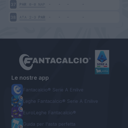
PAR
0-0
NAP
37
ATA
2-3
PAR
38
Le nostre app
Fantacalcio® Serie A Enilive
Leghe Fantacalcio® Serie A Enilive
EuroLeghe Fantacalcio®
Guida per l'asta perfetta