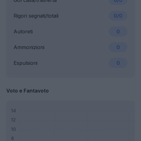
Gol casa/trasferta
0/0
Rigori segnati/totali
0/0
Autoreti
0
Ammonizioni
0
Espulsioni
0
Voto e Fantavoto