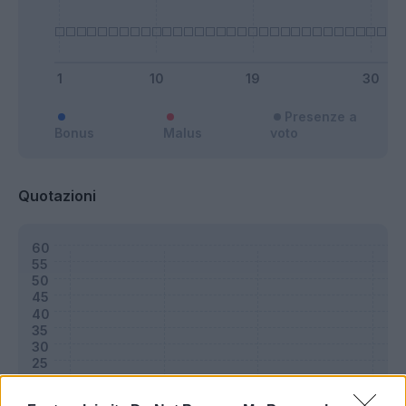
Presenze a
Bonus
Malus
voto
Quotazioni