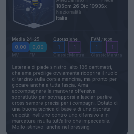
Altezza
Nato il
Piede
185cm
26 Dic 1993
Sx
Nazionalità
Italia
Media 24-25
Quotazione
FVM
/ 1000
0,00
0,00
1
1
1
1
MV
FM
Classic
Mantra
Classic
Mantra
Laterale di piede sinistro, alto 186 centimetri,
che ama predilige ovviamente ricoprire il ruolo
di terzino sulla corsia mancina, ma pronto per
giocare anche a tutta fascia. Ama
accompagnare la manovra offensiva,
soprattutto per sovrapporsi e lasciar partire
cross sempre precisi per i compagni. Dotato di
una buona tecnica di base e di una discreta
velocità, nell’uno contro uno difensivo e in
marcatura risulta tutt’altro che impeccabile.