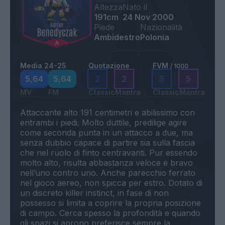
Altezza
Nato il
191cm
24 Nov 2000
Piede
Nazionalità
Ambidestro
Polonia
Media 24-25
Quotazione
FVM
/ 1000
5,64
5,64
2
2
5
5
MV
FM
Classic
Mantra
Classic
Mantra
Attaccante alto 191 centimetri e abilissimo con
entrambi i piedi. Molto duttile, predilige agire
come seconda punta in un attacco a due, ma
senza dubbio capace di partire sia sulla fascia
che nel ruolo di finto centravanti. Pur essendo
molto alto, risulta abbastanza veloce e bravo
nell’uno contro uno. Anche parecchio ferrato
nel gioco aereo, non spicca per estro. Dotato di
un discreto killer instinct, in fase di non
possesso si limita a coprire la propria posizione
di campo. Cerca spesso la profondità e quando
gli spazi si aprono preferisce sempre la