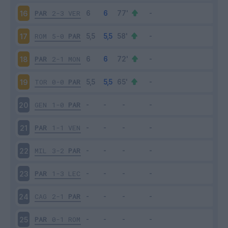
PAR
2-3
VER
16
ROM
5-0
PAR
17
PAR
2-1
MON
18
TOR
0-0
PAR
19
GEN
1-0
PAR
20
PAR
1-1
VEN
21
MIL
3-2
PAR
22
PAR
1-3
LEC
23
CAG
2-1
PAR
24
PAR
0-1
ROM
25