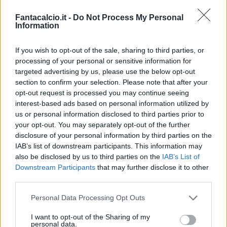
Fantacalcio.it -
Do Not Process My Personal
Information
If you wish to opt-out of the sale, sharing to third parties, or
processing of your personal or sensitive information for
targeted advertising by us, please use the below opt-out
section to confirm your selection. Please note that after your
Classic
Mantra
opt-out request is processed you may continue seeing
interest-based ads based on personal information utilized by
us or personal information disclosed to third parties prior to
Riepilogo stagione
your opt-out. You may separately opt-out of the further
disclosure of your personal information by third parties on the
IAB’s list of downstream participants. This information may
Titolare
2 - 5
%
also be disclosed by us to third parties on the
IAB’s List of
Entrato
7 - 18
%
Downstream Participants
that may further disclose it to other
third parties.
Squalificato
0 - 0
%
Infortunato
0 - 0
%
Personal Data Processing Opt Outs
Inutilizzato
29 - 76
%
I want to opt-out of the Sharing of my
personal data.