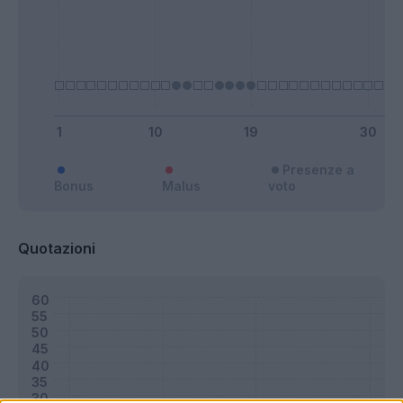
Presenze a
Bonus
Malus
voto
Quotazioni