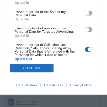
Opted In
I want to opt-out of the Sale of my
Personal Data.
Opted In
I want to opt-out of processing my
Personal Data for Targeted Advertising.
Scarica riepilogo
Scarica
Opted In
stagionale
I want to opt-out of Collection, Use,
Retention, Sale, and/or Sharing of my
Giornata
Voto
FV
Entrato
Uscito
Bonus/Malus
Personal Data that Is Unrelated with the
Purposes for which it was collected.
Opted Out
PAR
1-1
FIO
1
CONFIRM
PAR
2-1
MIL
2
NAP
2-1
PAR
3
Data Deletion
Data Access
Privacy Policy
PAR
2-3
UDI
4
LEC
2-2
PAR
5