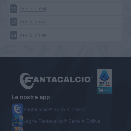
EMP
2-1
PAR
36
PAR
0-0
NAP
37
ATA
2-3
PAR
38
Le nostre app
Fantacalcio® Serie A Enilive
Leghe Fantacalcio® Serie A Enilive