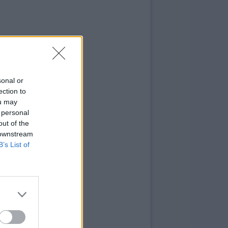
sonal or
ection to
ou may
 personal
out of the
 downstream
B’s List of