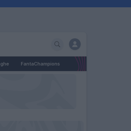
eghe
FantaChampions