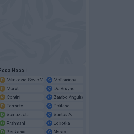
Rosa Napoli
Milinkovic-Savic V.
McTominay
Meret
De Bruyne
Contini
Zambo Anguissa
Ferrante
Politano
Spinazzola
Santos A.
Rrahmani
Lobotka
Beukema
Neres