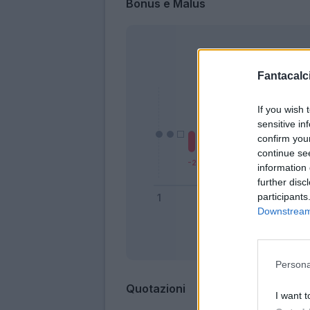
Bonus e Malus
Fantacalci
If you wish 
sensitive in
confirm you
continue se
information 
further disc
participants
Downstream 
Bonus
Persona
Quotazioni
I want t