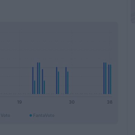
Voto
FantaVoto