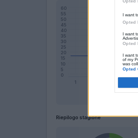
Opted 
I want t
Opted 
I want 
Advertis
Opted 
I want t
of my P
was col
Opted 
Riepilogo stagione