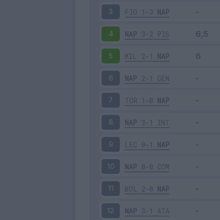
FIO
1-3
NAP
3
NAP
3-2
PIS
4
MIL
2-1
NAP
5
NAP
2-1
GEN
6
TOR
1-0
NAP
7
NAP
3-1
INT
8
LEC
0-1
NAP
9
NAP
0-0
COM
10
BOL
2-0
NAP
11
NAP
3-1
ATA
12