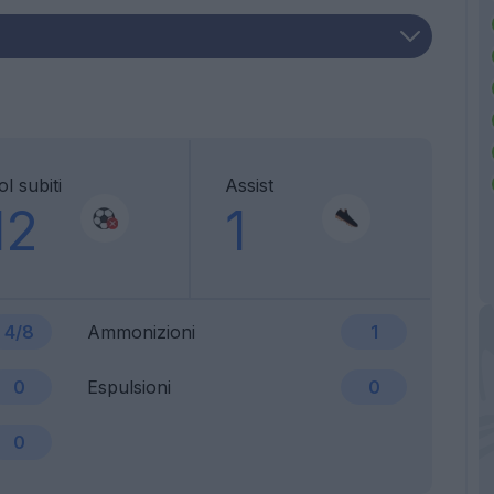
l subiti
Assist
12
1
4/8
Ammonizioni
1
0
Espulsioni
0
0