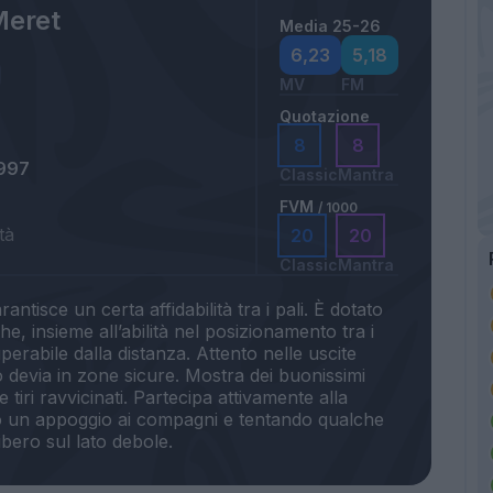
Meret
Media 25-26
6,23
5,18
MV
FM
Quotazione
8
8
997
Classic
Mantra
FVM
/ 1000
tà
20
20
Classic
Mantra
rantisce un certa affidabilità tra i pali. È dotato
e, insieme all’abilità nel posizionamento tra i
uperabile dalla distanza. Attento nelle uscite
 lo devia in zone sicure. Mostra dei buonissimi
e tiri ravvicinati. Partecipa attivamente alla
o un appoggio ai compagni e tentando qualche