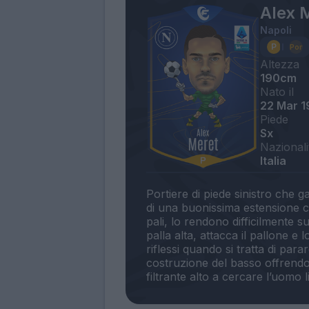
Alex 
Napoli
Altezza
190cm
Nato il
22 Mar 1
Piede
Sx
Nazionali
Italia
Portiere di piede sinistro che ga
di una buonissima estensione ch
pali, lo rendono difficilmente s
palla alta, attacca il pallone e
riflessi quando si tratta di parar
costruzione del basso offrend