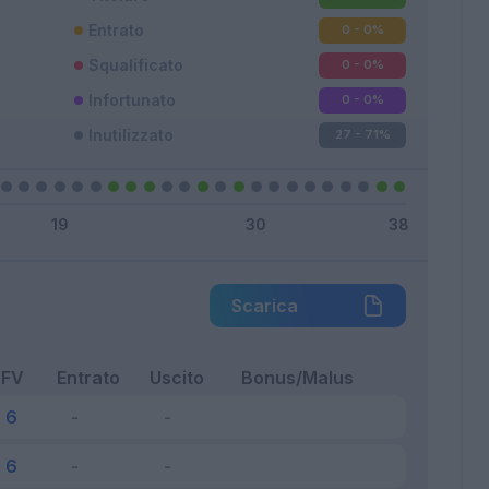
Entrato
0 - 0
%
Squalificato
0 - 0
%
Infortunato
0 - 0
%
Inutilizzato
27 - 71
%
Scarica
FV
Entrato
Uscito
Bonus/Malus