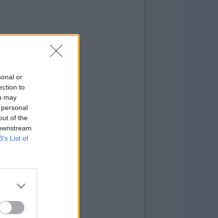
sonal or
ection to
ou may
 personal
out of the
 downstream
B’s List of