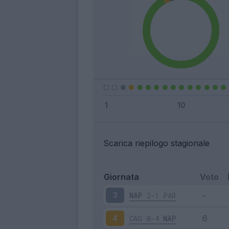
Scarica riepilogo stagionale
Giornata
Voto
NAP
2-1
PAR
3
CAG
0-4
NAP
4