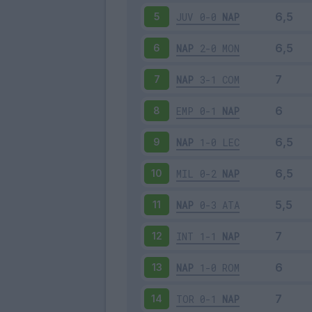
JUV
0-0
NAP
5
NAP
2-0
MON
6
NAP
3-1
COM
7
EMP
0-1
NAP
8
NAP
1-0
LEC
9
MIL
0-2
NAP
10
NAP
0-3
ATA
11
INT
1-1
NAP
12
NAP
1-0
ROM
13
TOR
0-1
NAP
14