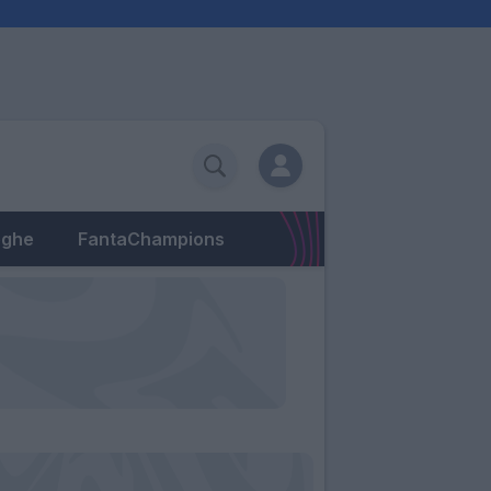
eghe
FantaChampions