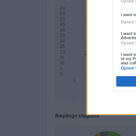
Opted 
I want t
Opted 
I want 
Advertis
Opted 
I want t
of my P
was col
Opted 
Riepilogo stagione