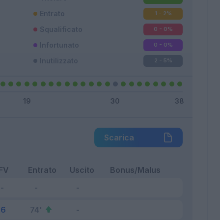
Entrato
1 - 2
%
Squalificato
0 - 0
%
Infortunato
0 - 0
%
Inutilizzato
2 - 5
%
Scarica
FV
Entrato
Uscito
Bonus/Malus