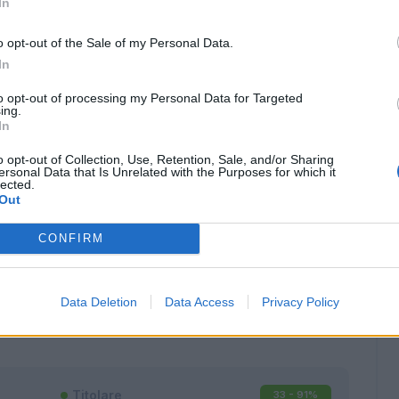
In
o opt-out of the Sale of my Personal Data.
In
to opt-out of processing my Personal Data for Targeted
ing.
In
o opt-out of Collection, Use, Retention, Sale, and/or Sharing
ersonal Data that Is Unrelated with the Purposes for which it
lected.
Out
CONFIRM
Classic
Mantra
Data Deletion
Data Access
Privacy Policy
Titolare
33 - 91
%