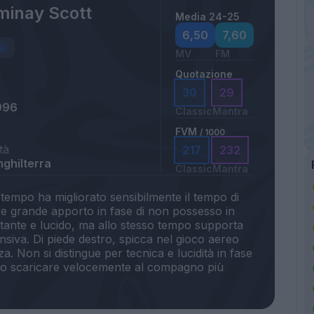
inay Scott
Media 24-25
6,50
7,60
MV
FM
Quotazione
30
29
996
Classic
Mantra
FVM
/ 1000
tà
217
232
nghilterra
Classic
Mantra
tempo ha migliorato sensibilmente il tempo di
ire grande apporto in fase di non possesso in
stante e lucido, ma allo stesso tempo supporta
siva. Di piede destro, spicca nel gioco aereo
a. Non si distingue per tecnica e lucidità in fase
sto scaricare velocemente al compagno più