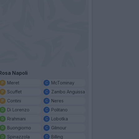
Rosa Napoli
Meret
McTominay
Scuffet
Zambo Anguissa
Contini
Neres
Di Lorenzo
Politano
Rrahmani
Lobotka
Buongiorno
Gilmour
Spinazzola
Billing