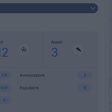
ol
Assist
12
3
7/5
Ammonizioni
3
0/0
Espulsioni
0
0