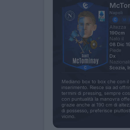
McTom
Napoli
Altezza
190cm
Nato il
08 Dic 1
Piede
Dx
Nazionali
Scozia, I
Mediano box to box che con il 
inserimento. Riesce sia ad offr
termini di pressing, sempre co
con puntualità la manovra offen
grazie anche ai 190 cm di altezz
di possesso, preferisce piutto