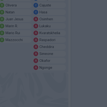
Olivera
Cajuste
Natan
Hasa
Juan Jesus
Osimhen
Marin R.
Lukaku
Mario Rui
Kvaratskhelia
Mazzocchi
Raspadori
Cheddira
Simeone
Okafor
Ngonge