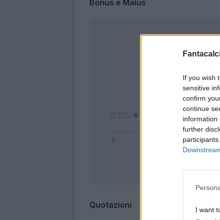
Bonus e Malus
Fantacalci
If you wish 
sensitive in
confirm you
continue se
information 
further disc
participants
Downstream 
Bonus
Persona
Quotazioni
I want t