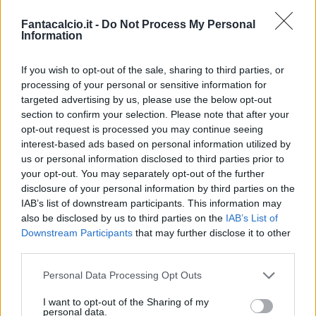
Fantacalcio.it -
Do Not Process My Personal
Information
If you wish to opt-out of the sale, sharing to third parties, or
processing of your personal or sensitive information for
targeted advertising by us, please use the below opt-out
section to confirm your selection. Please note that after your
Classic
Mantra
opt-out request is processed you may continue seeing
interest-based ads based on personal information utilized by
us or personal information disclosed to third parties prior to
Riepilogo stagione
your opt-out. You may separately opt-out of the further
disclosure of your personal information by third parties on the
IAB’s list of downstream participants. This information may
Titolare
5 - 13
%
also be disclosed by us to third parties on the
IAB’s List of
Entrato
9 - 23
%
Downstream Participants
that may further disclose it to other
third parties.
Squalificato
0 - 0
%
Infortunato
0 - 0
%
Personal Data Processing Opt Outs
Inutilizzato
24 - 63
%
I want to opt-out of the Sharing of my
personal data.