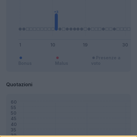
Presenze a
Bonus
Malus
voto
Quotazioni