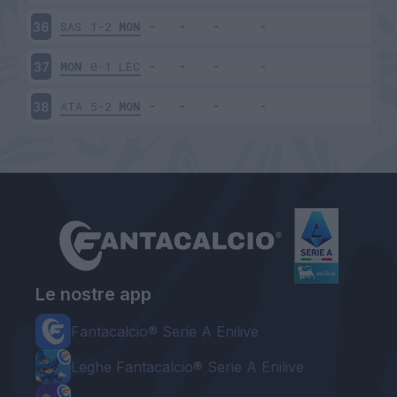
SAS
1-2
MON
36
MON
0-1
LEC
37
ATA
5-2
MON
38
Le nostre app
Fantacalcio® Serie A Enilive
Leghe Fantacalcio® Serie A Enilive