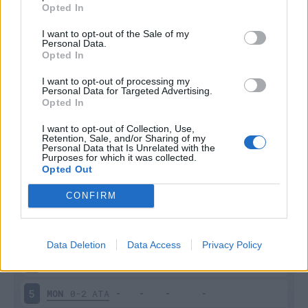
Opted In
I want to opt-out of the Sale of my
Personal Data.
Opted In
I want to opt-out of processing my
Personal Data for Targeted Advertising.
Scarica riepilogo
Scarica
Opted In
stagionale
I want to opt-out of Collection, Use,
Retention, Sale, and/or Sharing of my
Giornata
Voto
FV
Entrato
Uscito
Bonus/Malus
Personal Data that Is Unrelated with the
Purposes for which it was collected.
Opted Out
MON
1-2
TOR
1
CONFIRM
NAP
4-0
MON
2
MON
1-2
UDI
3
Data Deletion
Data Access
Privacy Policy
ROM
3-0
MON
4
MON
0-2
ATA
5