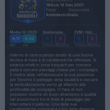
Altezza
Nato il
186cm
14 Gen 2001
Piede
Nazionalità
Ambidestro
Italia
Media 22-2023
Quotazione
FVM
/ 1000
6,17
6,42
6
6
6
6
MV
FM
Classic
Mantra
Classic
Mantra
Interno di centrocampo dotato di una buona
tecnica di base è di caratteristiche offensive. Si
smarca infatti in zona trequarti per ricevere
palla e cercare passaggi chiave per i compagni.
È inoltre abile nell’abbassare la sua posizione
per favorire il palleggio della squadra e cercare
la verticalizzazione verso gli attacchi alla
profondità dei compagni. In fase di non
possesso mostra un buon dinamismo e qualità
nel posizionarsi tra le linee di passaggio per
intercettare il pallone. Una delle sue
caratteristiche principali è il tiro dalla distanza,