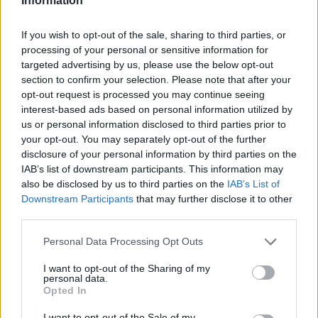
Information
If you wish to opt-out of the sale, sharing to third parties, or
Classic
Mantra
processing of your personal or sensitive information for
targeted advertising by us, please use the below opt-out
section to confirm your selection. Please note that after your
opt-out request is processed you may continue seeing
Riepilogo stagione
interest-based ads based on personal information utilized by
us or personal information disclosed to third parties prior to
Titolare
2 - 5
%
your opt-out. You may separately opt-out of the further
disclosure of your personal information by third parties on the
Entrato
7 - 18
%
IAB’s list of downstream participants. This information may
Squalificato
0 - 0
%
also be disclosed by us to third parties on the
IAB’s List of
Downstream Participants
that may further disclose it to other
Infortunato
0 - 0
%
third parties.
Inutilizzato
29 - 76
%
Personal Data Processing Opt Outs
I want to opt-out of the Sharing of my
personal data.
Opted In
I want to opt-out of the Sale of my