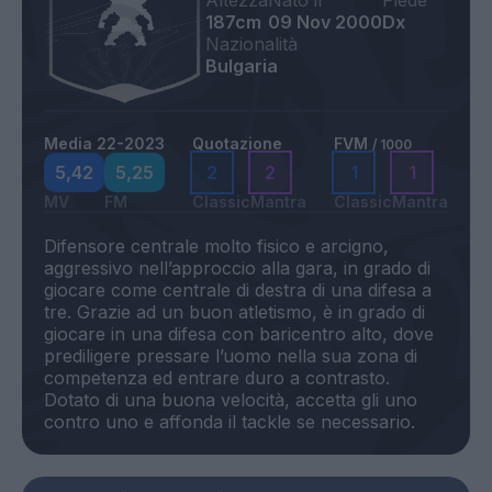
Altezza
Nato il
Piede
187cm
09 Nov 2000
Dx
Nazionalità
Bulgaria
Media 22-2023
Quotazione
FVM
/ 1000
5,42
5,25
2
2
1
1
MV
FM
Classic
Mantra
Classic
Mantra
Difensore centrale molto fisico e arcigno,
aggressivo nell’approccio alla gara, in grado di
giocare come centrale di destra di una difesa a
tre. Grazie ad un buon atletismo, è in grado di
giocare in una difesa con baricentro alto, dove
prediligere pressare l’uomo nella sua zona di
competenza ed entrare duro a contrasto.
Dotato di una buona velocità, accetta gli uno