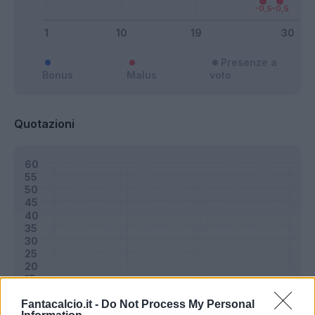
Presenze a
Bonus
Malus
voto
Quotazioni
Fantacalcio.it -
Do Not Process My Personal