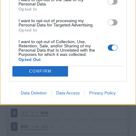
Personal Data.
Opted In
Scarica riepilogo
Scarica
stagionale
I want to opt-out of processing my
Personal Data for Targeted Advertising.
Opted In
Giornata
Voto
FV
Entrato
Uscito
Bonus/Malus
I want to opt-out of Collection, Use,
MON
1-2
TOR
1
Retention, Sale, and/or Sharing of my
Personal Data that Is Unrelated with the
Purposes for which it was collected.
NAP
4-0
MON
2
Opted Out
CONFIRM
MON
1-2
UDI
3
ROM
3-0
MON
4
Data Deletion
Data Access
Privacy Policy
MON
0-2
ATA
5
LEC
1-1
MON
6
MON
1-0
JUV
7