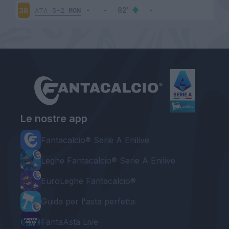
ATA
5-2
MON
38
Le nostre app
Fantacalcio® Serie A Enilive
Leghe Fantacalcio® Serie A Enilive
EuroLeghe Fantacalcio®
Guida per l'asta perfetta
FantaAsta Live