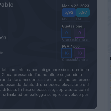
Pablo
Media 22-2023
5,93
5,97
MV
FM
Quotazione
9
9
993
Classic
Mantra
FVM
/ 1000
tà
18
18
Classic
Mantra
o tatticamente, capace di giocare sia in una linea
ro. Gioca pressando l’uomo alto e seguendolo
rando duro nei contrasti e con ottimo tempismo
ereo essendo dotato di una buona elevazione e di
di testa. In fase di possesso, soprattutto con il
, si limita ad un palleggio semplice e veloce per