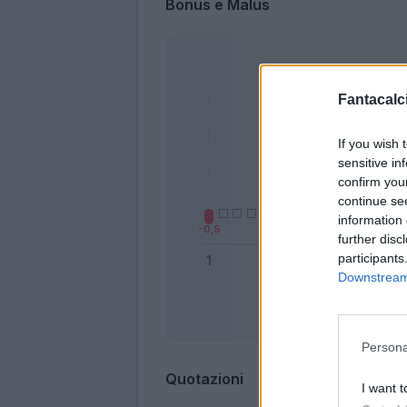
Bonus e Malus
Fantacalci
If you wish 
sensitive in
confirm you
continue se
information 
further disc
participants
Downstream 
Bonus
Persona
Quotazioni
I want t