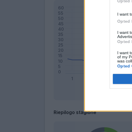
Opted 
I want t
Opted 
I want 
Advertis
Opted 
I want t
of my P
was col
Opted 
Riepilogo stagione