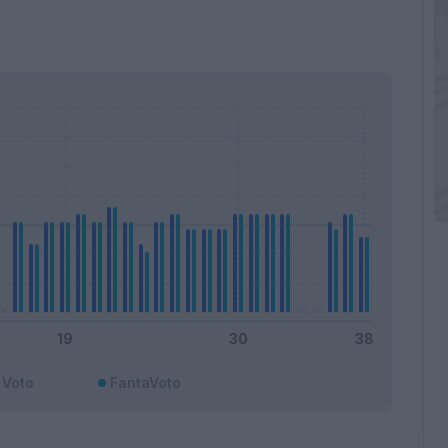
Voto
FantaVoto