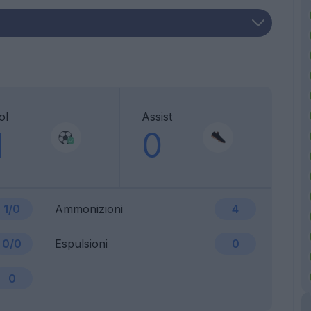
ol
Assist
1
0
1/0
Ammonizioni
4
0/0
Espulsioni
0
0