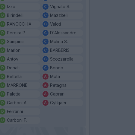
Izzo
Vignato S.
Birindelli
Mazzitelli
RANOCCHIA
Valoti
Pereira P.
D'Alessandro
Sampirisi
Molina S.
Marlon
BARBERIS
Antov
Scozzarella
Donati
Bondo
Bettella
Mota
MARRONE
Petagna
Paletta
Caprari
Carboni A.
Gytkjaer
Ferrarini
Carboni F.