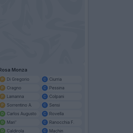
Rosa Monza
Di Gregorio
Ciurria
Cragno
Pessina
Lamanna
Colpani
Sorrentino A.
Sensi
Carlos Augusto
Rovella
Mari'
Ranocchia F.
Caldirola
Machin