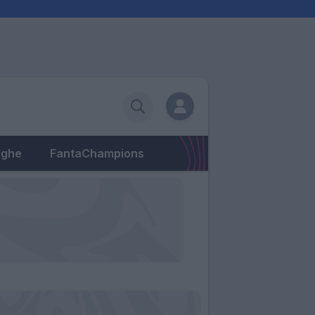
eghe
FantaChampions