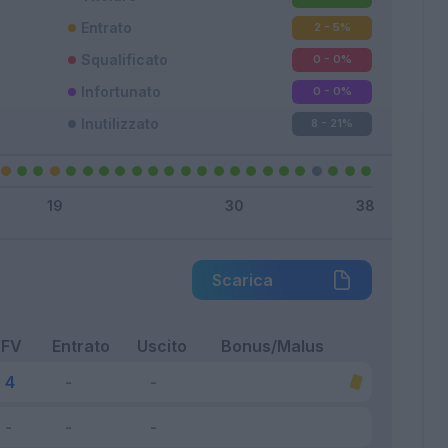
Entrato
2 - 5
%
Squalificato
0 - 0
%
Infortunato
0 - 0
%
Inutilizzato
8 - 21
%
Scarica
FV
Entrato
Uscito
Bonus/Malus