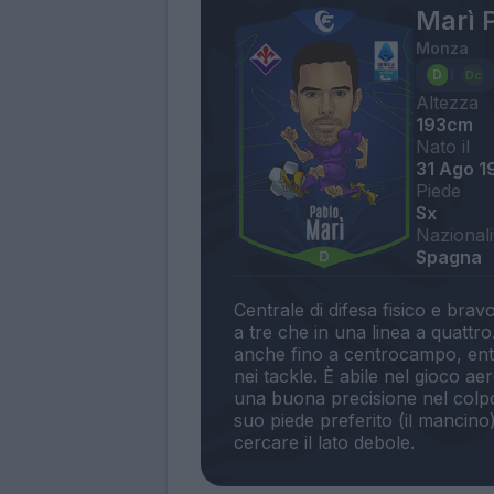
Marì 
Monza
Altezza
193cm
Nato il
31 Ago 1
Piede
Sx
Nazionali
Spagna
Centrale di difesa fisico e brav
a tre che in una linea a quatt
anche fino a centrocampo, ent
nei tackle. È abile nel gioco a
una buona precisione nel colpo 
suo piede preferito (il mancino)