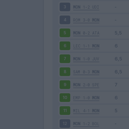
MON
1-2
UDI
3
ROM
3-0
MON
4
MON
0-2
ATA
5
LEC
1-1
MON
6
MON
1-0
JUV
7
SAM
0-3
MON
8
MON
2-0
SPE
9
EMP
1-0
MON
10
MIL
4-1
MON
11
MON
1-2
BOL
12