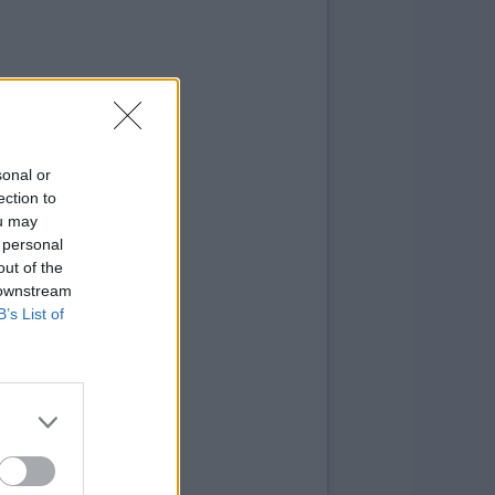
sonal or
ection to
ou may
 personal
out of the
 downstream
B’s List of